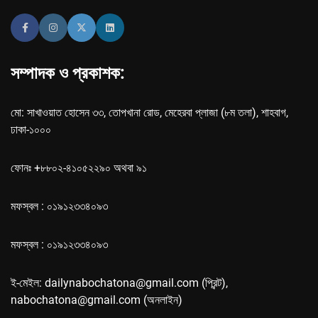
সম্পাদক ও প্রকাশক:
মো: সাখাওয়াত হোসেন ৩৩, তোপখানা রোড, মেহেরবা প্লাজা (৮ম তলা), শাহবাগ,
ঢাকা-১০০০
ফোনঃ +৮৮০২-৪১০৫২২৯০ অথবা ৯১
মফস্বল : ০১৯১২৩৩৪০৯৩
মফস্বল : ০১৯১২৩৩৪০৯৩
ই-মেইল: dailynabochatona@gmail.com (প্রিন্ট),
nabochatona@gmail.com (অনলাইন)