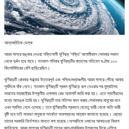
আন্তর্জাতিক ডেস্ক
আরব সাগরে হুঙ্কার দেওয়া শক্তিশালী ঘূর্ণিঝড় ‘শক্তি’ আগামীকাল সোমবার সকাল
থেকে দুর্বল হয়ে যাবে। গতকাল শনিবার ঘূর্ণিঝড়টির বাতাসের গতিবেগ ঘণ্টায় ১০০
কিলোমিটারের বেশি ছাড়িয়েছিল।
ঘূর্ণিঝড়টি রোববার সন্ধ্যায় উত্তরপূর্ব এবং পশ্চিম-মধ্যাঞ্চলীয় আরব সাগরে পৌঁছে আবার
পূর্বদিকে বাঁক নেবে। গতকাল ঘূর্ণিঝড়টি প্রবল ঘূর্ণিঝড়ে রূপ নেওয়ার পর মুম্বাইসহ
ভারতের মহারাষ্ট্রের উপকূলীয় এলাকায় রেড অ্যালার্ট জারি করা হয়। এতে স্থানীয়দের
মধ্যে আতঙ্ক তৈরি হয়। ঘূর্ণিঝড়টি তার গতিপথ বদল করায় সেখানকার মানুষের মনে
এখন স্বস্তি নেমে এসেছে। তবে ঘূর্ণিঝড়টির প্রভাবে যেহেতু ভারী থেকে অতি ভারী
বৃষ্টি হবে তাই সাধারণ মানুষকে সতর্কতা অবলম্বনের আহ্বান জানানো হয়েছে। এছাড়া
তাদের সরকারি নির্দেশনাও মানতে বলা হয়েছে।অপরদিকে ওমানের আবহাওয়া বিভাগ
জানিয়েছে, আরব সাগরের ঘূর্ণিঝড়টি তাদের আল-সারকিয়ার উপকূলের দিকে এগিয়ে