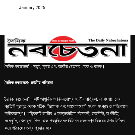
January 2025
দৈনিক নবচেতনা" - সত্য, ন্যায় এবং জাতীয় চেতনার ধারক ও বাহক।
দৈনিক নবচেতনা: জাতীয় পত্রিকা
দৈনিক নবচেতনা" একটি আধুনিক ও নির্ভরযোগ্য জাতীয় পত্রিকা, যা বাংলাদেশের
প্রতিটি প্রান্ত থেকে সঠিক, নিরপেক্ষ এবং সময়োপযোগী সংবাদ সংগ্রহ ও পরিবেশনে
অঙ্গীকারবদ্ধ। পত্রিকাটি জাতীয় ও আন্তর্জাতিক ঘটনাবলী, রাজনীতি, অর্থনীতি,
সংস্কৃতি, খেলাধুলা, শিক্ষা এবং প্রযুক্তিসহ বিভিন্ন গুরুত্বপূর্ণ বিষয়ের উপর ভিত্তি
করে পাঠকদের তথ্য প্রদান করে।