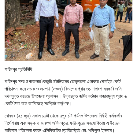
ফরিদপুর প্রতিনিধি
ফরিদপুর সদর উপজেলার কৈজুরি ইউনিয়নের তেতুলতলা এলাকায় মোবাইল কোর্ট
পরিচালনা করে সড়ক ও জনপথ (সওজ) বিভাগের প্রায় ৩১ শতাংশ সরকারি জমি
দখলমুক্ত করেছে উপজেলা প্রশাসন। উদ্ধারকৃত জমির বর্তমান বাজারমূল্য প্রায় ৬
কোটি টাকা বলে জানিয়েছে সংশ্লিষ্ট কর্তৃপক্ষ।
রোববার (২১ জুন) সকাল ১১টা থেকে দুপুর ১টা পর্যন্ত উপজেলা নির্বাহী কর্মকর্তার
নির্দেশনায় এবং সড়ক ও জনপথ অধিদপ্তর, ফরিদপুরের সহযোগিতায় এ উচ্ছেদ
অভিযান পরিচালনা করেন এক্সিকিউটিভ ম্যাজিস্ট্রেট মো. শফিকুল ইসলাম।