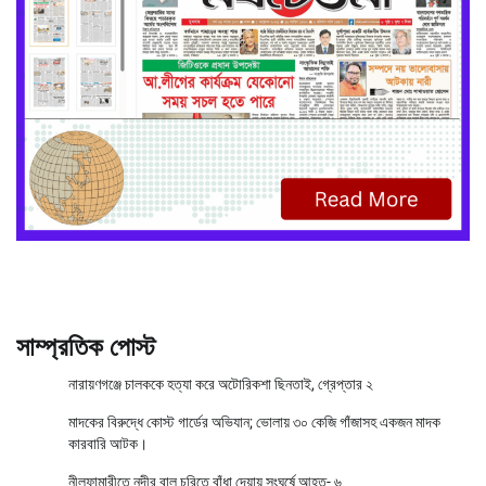
সাম্প্রতিক পোস্ট
নারায়ণগঞ্জে চালককে হত্যা করে অটোরিকশা ছিনতাই, গ্রেপ্তার ২
মাদকের বিরুদ্ধে কোস্ট গার্ডের অভিযান; ভোলায় ৩০ কেজি গাঁজাসহ একজন মাদক
কারবারি আটক।
নীলফামারীতে নদীর বালু চুরিতে বাঁধা দেয়ায় সংঘর্ষে আহত- ৬