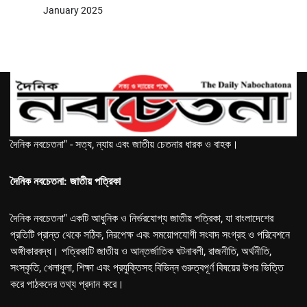
January 2025
দৈনিক নবচেতনা" - সত্য, ন্যায় এবং জাতীয় চেতনার ধারক ও বাহক।
দৈনিক নবচেতনা: জাতীয় পত্রিকা
দৈনিক নবচেতনা" একটি আধুনিক ও নির্ভরযোগ্য জাতীয় পত্রিকা, যা বাংলাদেশের
প্রতিটি প্রান্ত থেকে সঠিক, নিরপেক্ষ এবং সময়োপযোগী সংবাদ সংগ্রহ ও পরিবেশনে
অঙ্গীকারবদ্ধ। পত্রিকাটি জাতীয় ও আন্তর্জাতিক ঘটনাবলী, রাজনীতি, অর্থনীতি,
সংস্কৃতি, খেলাধুলা, শিক্ষা এবং প্রযুক্তিসহ বিভিন্ন গুরুত্বপূর্ণ বিষয়ের উপর ভিত্তি
করে পাঠকদের তথ্য প্রদান করে।