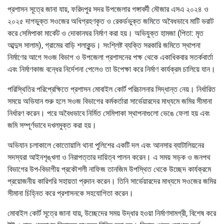
প্রশাসন সূত্রে জানা যায়, ফরিদপুর সদর উপজেলার গঙ্গাবর্দী মৌজার এসএ ২০২৪ ও
২০২৫ দাগভুক্ত সওজের অধিগ্রহণকৃত ও রেকর্ডভুক্ত জমিতে অবৈধভাবে মাটি ভরাট
করে সেমিপাকা মার্কেট ও দোকানঘর নির্মাণ করা হয়। অভিযুক্ত হামজা (পিতা: মৃত
আব্দুস সালাম), গ্রামের বাড়ি শলাকুন্ড। সংশ্লিষ্ট ব্যক্তি সরকারি জমিতে স্থাপনা
নির্মাণের আগে সওজ বিভাগ ও উপজেলা প্রশাসনের পক্ষ থেকে একাধিকবার সতর্কবার্তা
এবং নির্মাণকাজ বন্ধের নির্দেশনা পেলেও তা উপেক্ষা করে নির্মাণ কার্যক্রম চালিয়ে যান।
পরিস্থিতির পরিপ্রেক্ষিতে প্রশাসন মোবাইল কোর্ট পরিচালনার সিদ্ধান্ত নেয়। নির্ধারিত
সময়ে অভিযান শুরু হলে সওজ বিভাগের কর্মকর্তারা সার্ভেয়ারদের মাধ্যমে জমির সীমানা
নির্ধারণ করেন। পরে অবৈধভাবে নির্মিত সেমিপাকা স্থাপনাগুলো ভেঙে ফেলা হয় এবং
জমি সম্পূর্ণভাবে দখলমুক্ত করা হয়।
অভিযান চলাকালে কোতোয়ালি থানা পুলিশের একটি দল এবং আনসার ব্যাটালিয়নের
সদস্যরা আইনশৃঙ্খলা ও নিরাপত্তার দায়িত্ব পালন করেন। এ সময় সড়ক ও জনপথ
বিভাগের উপ-বিভাগীয় প্রকৌশলী নাফিজ তানজিম উপস্থিত থেকে উচ্ছেদ কার্যক্রমে
প্রয়োজনীয় কারিগরি সহায়তা প্রদান করেন। তিনি সার্ভেয়ারদের মাধ্যমে সওজের জমির
সীমানা চিহ্নিত করে প্রশাসনকে সহযোগিতা করেন।
মোবাইল কোর্ট সূত্রে জানা যায়, উচ্ছেদের সময় উদ্ধার হওয়া নির্মাণসামগ্রী, বিশেষ করে