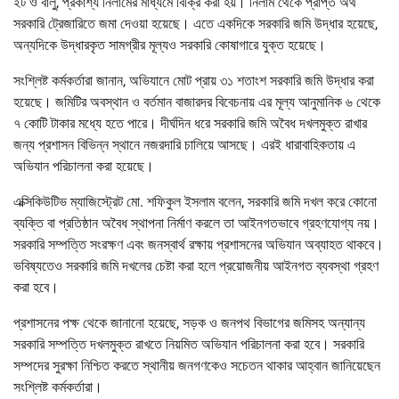
ইট ও বালু, প্রকাশ্য নিলামের মাধ্যমে বিক্রি করা হয়। নিলাম থেকে প্রাপ্ত অর্থ
সরকারি ট্রেজারিতে জমা দেওয়া হয়েছে। এতে একদিকে সরকারি জমি উদ্ধার হয়েছে,
অন্যদিকে উদ্ধারকৃত সামগ্রীর মূল্যও সরকারি কোষাগারে যুক্ত হয়েছে।
সংশ্লিষ্ট কর্মকর্তারা জানান, অভিযানে মোট প্রায় ৩১ শতাংশ সরকারি জমি উদ্ধার করা
হয়েছে। জমিটির অবস্থান ও বর্তমান বাজারদর বিবেচনায় এর মূল্য আনুমানিক ৬ থেকে
৭ কোটি টাকার মধ্যে হতে পারে। দীর্ঘদিন ধরে সরকারি জমি অবৈধ দখলমুক্ত রাখার
জন্য প্রশাসন বিভিন্ন স্থানে নজরদারি চালিয়ে আসছে। এরই ধারাবাহিকতায় এ
অভিযান পরিচালনা করা হয়েছে।
এক্সিকিউটিভ ম্যাজিস্ট্রেট মো. শফিকুল ইসলাম বলেন, সরকারি জমি দখল করে কোনো
ব্যক্তি বা প্রতিষ্ঠান অবৈধ স্থাপনা নির্মাণ করলে তা আইনগতভাবে গ্রহণযোগ্য নয়।
সরকারি সম্পত্তি সংরক্ষণ এবং জনস্বার্থ রক্ষায় প্রশাসনের অভিযান অব্যাহত থাকবে।
ভবিষ্যতেও সরকারি জমি দখলের চেষ্টা করা হলে প্রয়োজনীয় আইনগত ব্যবস্থা গ্রহণ
করা হবে।
প্রশাসনের পক্ষ থেকে জানানো হয়েছে, সড়ক ও জনপথ বিভাগের জমিসহ অন্যান্য
সরকারি সম্পত্তি দখলমুক্ত রাখতে নিয়মিত অভিযান পরিচালনা করা হবে। সরকারি
সম্পদের সুরক্ষা নিশ্চিত করতে স্থানীয় জনগণকেও সচেতন থাকার আহ্বান জানিয়েছেন
সংশ্লিষ্ট কর্মকর্তারা।