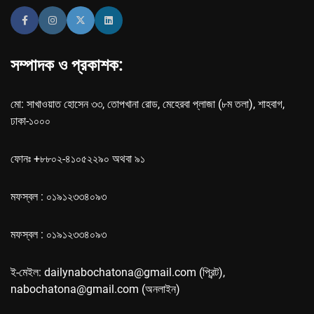
সম্পাদক ও প্রকাশক:
মো: সাখাওয়াত হোসেন ৩৩, তোপখানা রোড, মেহেরবা প্লাজা (৮ম তলা), শাহবাগ,
ঢাকা-১০০০
ফোনঃ +৮৮০২-৪১০৫২২৯০ অথবা ৯১
মফস্বল : ০১৯১২৩৩৪০৯৩
মফস্বল : ০১৯১২৩৩৪০৯৩
ই-মেইল: dailynabochatona@gmail.com (প্রিন্ট),
nabochatona@gmail.com (অনলাইন)