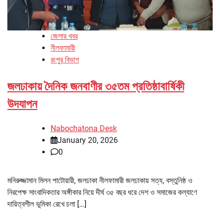
জেলার খবর
নীলফামারী
রংপুর বিভাগ
জলঢাকায় দৈনিক জনবাণীর ৩৫তম প্রতিষ্ঠাবার্ষিকী
উদযাপন
Nabochatona Desk
January 20, 2026
0
মনিরুজ্জামান মিলন পাটোয়ারী, জলঢাকা নীলফামারী জলঢাকায় সত্য, বস্তুনিষ্ঠ ও
নিরপেক্ষ সাংবাদিকতার অঙ্গীকার নিয়ে দীর্ঘ ৩৫ বছর ধরে দেশ ও সমাজের কল্যাণে
দায়িত্বশীল ভূমিকা রেখে চলা […]