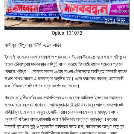
Oplus_131072
গাজীপুর শ্রীপুর প্রতিনিধি আব্দুল কাদির
ইসলামী ব্যাংকের স্বার্থ সংরক্ষণ ও গ্রাহকদের উদ্বেগ-উৎকণ্ঠা তুলে ধরতে শ্রীপুরের
মাওনা চৌরাস্তায় মানববন্ধন কর্মসূচি পালন করেছে ইসলামী ব্যাংক সচেতন গ্রাহক
ফোরাম, শ্রীপুর। সোমবার সকাল ১০টায় মাওনা চৌরাস্তায় অবস্থিত ইসলামী ব্যাংক
মাওনা শাখার সামনে এ মানববন্ধন অনুষ্ঠিত হয়। এতে ব্যাংকের গ্রাহক, শুভাকাঙ্ক্ষী
এবং বিভিন্ন শ্রেণি-পেশার মানুষ অংশগ্রহণ করেন।
গ্রাহক জাহাঙ্গীর কবির এর সভাপতিত্বে এবং অধ্যক্ষ আমিরুল ইসলামের সঞ্চালনায়
মানববন্ধনে বক্তব্য রাখেন ডা. আনিসুজ্জামান ,ইঞ্জিনিয়ার মাহবুব আলম ,এডভোকেট
রাজিবিল্লাহ ,মাওলানা আবুল হোসাইন ,যোবায়ের সরকার,মাওলানা মাহমুদুল হাসান
,ব্যবসায়ী খাইরুল বাশার,ব্যবসায়ী কামাল উদ্দিনসহ অন্যান্য গ্রাহকবৃন্দ।বক্তারা
ইসলামী ব্যাংকের সুষ্ঠু ও স্বাভাবিক কার্যক্রম বজায় রাখা, গ্রাহকদের আস্থা অক্ষুণ্ণ
রাখা এবং ব্যাংকিং খাতের স্থিতিশীলতা রক্ষার বিষয়ে গুরুত্বারোপ করেন। তারা