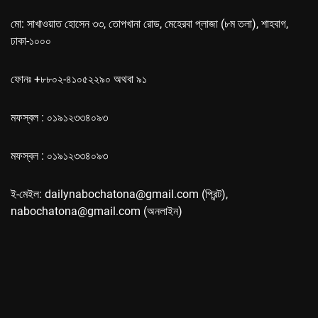
মো: সাখাওয়াত হোসেন ৩৩, তোপখানা রোড, মেহেরবা প্লাজা (৮ম তলা), শাহবাগ,
ঢাকা-১০০০
ফোনঃ +৮৮০২-৪১০৫২২৯০ অথবা ৯১
মফস্বল : ০১৯১২৩৩৪০৯৩
মফস্বল : ০১৯১২৩৩৪০৯৩
ই-মেইল: dailynabochatona@gmail.com (প্রিন্ট),
nabochatona@gmail.com (অনলাইন)