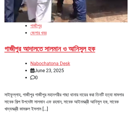
গাজীপুর
জেলার খবর
গাজীপুর আদালতে সালমান ও আনিসুল হক
Nabochatona Desk
June 23, 2025
0
সাইফুল্লাহ, গাজীপুর গাজীপুর মহানগরীর গাছা থানায় দায়ের করা তিনটি হত্যা মামলার
সাবেক শিল্প উপদেষ্টা সালমান এফ রহমান, সাবেক আইনমন্ত্রী আনিসুল হক, সাবেক
খাদ্যমন্ত্রী কামরুল ইসলাম […]