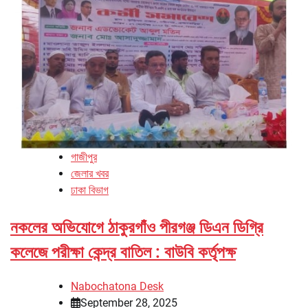
গাজীপুর
জেলার খবর
ঢাকা বিভাগ
নকলের অভিযোগে ঠাকুরগাঁও পীরগঞ্জ ডিএন ডিগ্রি
কলেজে পরীক্ষা কেন্দ্র বাতিল : বাউবি কর্তৃপক্ষ
Nabochatona Desk
September 28, 2025