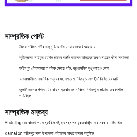
সাম্প্রতিক পোস্ট
নীলফামারীতে নদীর বালু চুরিতে বাঁধা দেয়ায় সংঘর্ষে আহত- ৬
শ্রীমঙ্গলের সাইফুর রহমান জাবেদ অর্জন করলেন আন্তর্জাতিক ‘গোল্ডেন কীস’ সম্মাননা
ফরিদপুর পৌরসভায় নাগরিক সেবায় গতি, প্রশাসনিক শৃঙ্খলায়ও জোর
নোয়াখালীতে লক্ষাধিক মানুষের মহাসমাবেশ, ‘হিজবুত তাওহীদ’ নিষিদ্ধের দাবি
জুলাই সনদ ও গণভোটের রায় বাস্তবায়নের দাবিতে দিনাজপুরে জামায়াতের বিশাল
গণমিছিল
সাম্প্রতিক মন্তব্য
Abdullag
on
বাজেট পাসে ব্যর্থ সিনেট, ছয় বছর পর যুক্তরাষ্ট্রে ফের সরকার শাটডাউন
Kamal
on
ফরিদপুর সদর উপজেলা পরিষদের সাধারণ সভা অনুষ্ঠিত