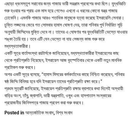
এছাড়া ধ্বংসস্তূপ সরানোর জন্য গাজায় ভারী সরঞ্জাম প্রবেশের কথা ছিল। যুদ্ধবিরতি
শুরু হওয়ার পর প্রায় এক মাস হয়ে গেলেও এখনো এ ধরনের কোনো যন্ত্র গাজায়
ঢোকেনি। এমনকি গাজায় আরও শতাধিক মানুষকে হত্যা করেছে ইসরায়েলি সেনারা।
চুক্তি লঙ্ঘনের জেরে গত সোমবার হামাস ঘোষণা দেয়, তারা শনিবার পূর্ব নির্ধারিত সূচি
অনুযায়ী জিম্মিদের মুক্তি দেবে না। তাদের এ ঘোষণার পর যুদ্ধবিরতিটি ভেস্তে যাওয়ার
শঙ্কা তৈরি হয়। তবে এটি যেন ভেস্তে না যায় সেজন্য কাজ শুরু করে
মধ্যস্থতাকারীরা।
একটি সূত্র বার্তাসংস্থা রয়টার্সকে জানিয়েছেন, মধ্যস্থতাকারীরা ইসরায়েলের কাছ
থেকে প্রতিশ্রুতি নিয়েছেন, ইসরায়েল আজ বৃহস্পতিবার থেকে একটি নতুন মানবিক
প্রটোকল শুরু করবে।
অপর একটি সূত্র বলেছে, “হামাস মিসরের কর্মকর্তাদের কাছে নিশ্চিত করেছেন, শনিবার
ষষ্ঠ জিম্মি বিনিময় হবে যদি ইসরায়েল তাদের প্রতিশ্রুতি রক্ষা করে।”
প্রথম সূত্রটি জানিয়েছে, ইসরায়েল প্রতিশ্রুতি রক্ষার ব্যাপারে কথা দিলেই অস্থায়ী
বাড়ির অংশ, তাঁবু, জ্বালানি, ভারী যন্ত্রপাতি, ওষুধ এবং হাসপাতাল সংস্কারের
প্রয়োজনীয় জিনিসপত্র গাজায় প্রবেশ করা শুরু করবে।
Posted in
আন্তর্জাতিক সংবাদ
,
বিশ্ব সংবাদ