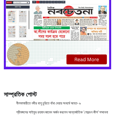
সাম্প্রতিক পোস্ট
নীলফামারীতে নদীর বালু চুরিতে বাঁধা দেয়ায় সংঘর্ষে আহত- ৬
শ্রীমঙ্গলের সাইফুর রহমান জাবেদ অর্জন করলেন আন্তর্জাতিক ‘গোল্ডেন কীস’ সম্মাননা