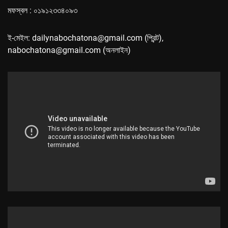
মফস্বল : ০১৯১২৩৩৪০৯৩
ই-মেইল: dailynabochatona@gmail.com (প্রিন্ট),
nabochatona@gmail.com (অনলাইন)