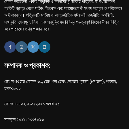
দৈনিক নবচেতনা" একটি আধুনিক ও নির্ভরযোগ্য জাতীয় পত্রিকা, যা বাংলাদেশের
প্রতিটি প্রান্ত থেকে সঠিক, নিরপেক্ষ এবং সময়োপযোগী সংবাদ সংগ্রহ ও পরিবেশনে
অঙ্গীকারবদ্ধ। পত্রিকাটি জাতীয় ও আন্তর্জাতিক ঘটনাবলী, রাজনীতি, অর্থনীতি,
সংস্কৃতি, খেলাধুলা, শিক্ষা এবং প্রযুক্তিসহ বিভিন্ন গুরুত্বপূর্ণ বিষয়ের উপর ভিত্তি
করে পাঠকদের তথ্য প্রদান করে।
সম্পাদক ও প্রকাশক:
মো: সাখাওয়াত হোসেন ৩৩, তোপখানা রোড, মেহেরবা প্লাজা (৮ম তলা), শাহবাগ,
ঢাকা-১০০০
ফোনঃ +৮৮০২-৪১০৫২২৯০ অথবা ৯১
মফস্বল : ০১৯১২৩৩৪০৯৩