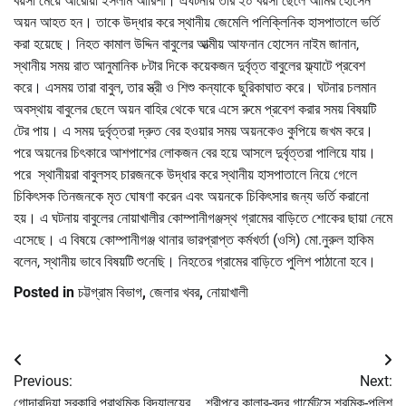
বয়সী মেয়ে আরোয়া ইসলাম আরিশা। এঘটনায় তার ২০ বয়সী ছেলে আমির হোসেন
অয়ন আহত হন। তাকে উদ্ধার করে স্থানীয় জেমেলি পলিক্লিনিক হাসপাতালে ভর্তি
করা হয়েছে। নিহত কামাল উদ্দিন বাবুলের আত্মীয় আফনান হোসেন নাইম জানান,
স্থানীয় সময় রাত আনুমানিক ৮টার দিকে কয়েকজন দুর্বৃত্ত বাবুলের ফ্ল্যাটে প্রবেশ
করে। এসময় তারা বাবুল, তার স্ত্রী ও শিশু কন্যাকে ছুরিকাঘাত করে। ঘটনার চলমান
অবস্থায় বাবুলের ছেলে অয়ন বাহির থেকে ঘরে এসে রুমে প্রবেশ করার সময় বিষয়টি
টের পায়। এ সময় দুর্বৃত্তরা দ্রুত বের হওয়ার সময় অয়নকেও কুপিয়ে জখম করে।
পরে অয়নের চিৎকারে আশপাশের লোকজন বের হয়ে আসলে দুর্বৃত্তরা পালিয়ে যায়।
পরে স্থানীয়রা বাবুলসহ চারজনকে উদ্ধার করে স্থানীয় হাসপাতালে নিয়ে গেলে
চিকিৎসক তিনজনকে মৃত ঘোষণা করেন এবং অয়নকে চিকিৎসার জন্য ভর্তি করানো
হয়। এ ঘটনায় বাবুলের নোয়াখালীর কোম্পানীগঞ্জস্থ গ্রামের বাড়িতে শোকের ছায়া নেমে
এসেছে। এ বিষয়ে কোম্পানীগঞ্জ থানার ভারপ্রাপ্ত কর্মখর্তা (ওসি) মো.নুরুল হাকিম
বলেন, স্থানীয় ভাবে বিষয়টি শুনেছি। নিহতের গ্রামের বাড়িতে পুলিশ পাঠানো হবে।
Posted in
চট্টগ্রাম বিভাগ
,
জেলার খবর
,
নোয়াখালী
Post
Previous:
Next:
navigation
গোন্দারদিয়া সরকারি প্রাথমিক বিদ্যালয়ের
শ্রীপুরে কালার-বদর গার্মেন্টসে শ্রমিক-পুলিশ