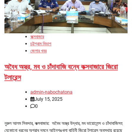
কক্সবাজার
চট্টগ্রাম বিভাগ
জেলার খবর
অবৈধ অস্ত্র, মব ও চাঁদাবাজি বন্ধে কক্সবাজারে জিরো
টলারেন্স
admin-nabochatona
July 15, 2025
0
নুরুল আলম সিকদার, কক্সবাজার: অবৈধ অস্ত্র উদ্ধার, মব ভায়োলেন্স ও চাঁদাবাজিসহ
যেকোনো ধরনের অপরাধ দমনে আইনশৃঙ্খলা বাহিনী জিরো টলারেন্স অবস্থায় রয়েছে