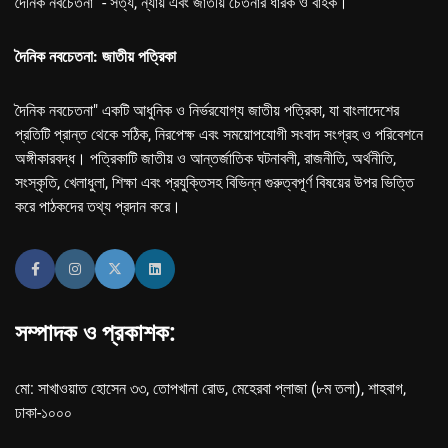
দৈনিক নবচেতনা" - সত্য, ন্যায় এবং জাতীয় চেতনার ধারক ও বাহক।
দৈনিক নবচেতনা: জাতীয় পত্রিকা
দৈনিক নবচেতনা" একটি আধুনিক ও নির্ভরযোগ্য জাতীয় পত্রিকা, যা বাংলাদেশের
প্রতিটি প্রান্ত থেকে সঠিক, নিরপেক্ষ এবং সময়োপযোগী সংবাদ সংগ্রহ ও পরিবেশনে
অঙ্গীকারবদ্ধ। পত্রিকাটি জাতীয় ও আন্তর্জাতিক ঘটনাবলী, রাজনীতি, অর্থনীতি,
সংস্কৃতি, খেলাধুলা, শিক্ষা এবং প্রযুক্তিসহ বিভিন্ন গুরুত্বপূর্ণ বিষয়ের উপর ভিত্তি
করে পাঠকদের তথ্য প্রদান করে।
সম্পাদক ও প্রকাশক:
মো: সাখাওয়াত হোসেন ৩৩, তোপখানা রোড, মেহেরবা প্লাজা (৮ম তলা), শাহবাগ,
ঢাকা-১০০০