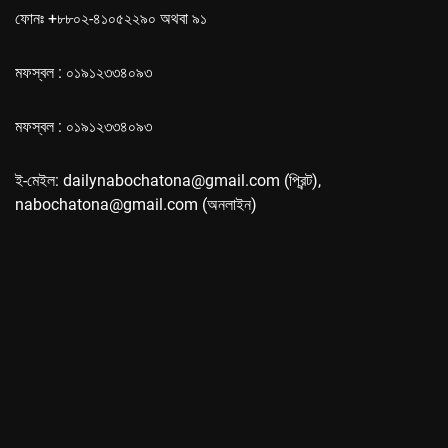
ফোনঃ +৮৮০২-৪১০৫২২৯০ অথবা ৯১
মফস্বল : ০১৯১২৩৩৪০৯৩
মফস্বল : ০১৯১২৩৩৪০৯৩
ই-মেইল: dailynabochatona@gmail.com (প্রিন্ট),
nabochatona@gmail.com (অনলাইন)