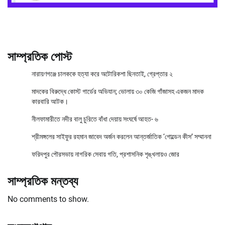
সাম্প্রতিক পোস্ট
নারায়ণগঞ্জে চালককে হত্যা করে অটোরিকশা ছিনতাই, গ্রেপ্তার ২
মাদকের বিরুদ্ধে কোস্ট গার্ডের অভিযান; ভোলায় ৩০ কেজি গাঁজাসহ একজন মাদক
কারবারি আটক।
নীলফামারীতে নদীর বালু চুরিতে বাঁধা দেয়ায় সংঘর্ষে আহত- ৬
শ্রীমঙ্গলের সাইফুর রহমান জাবেদ অর্জন করলেন আন্তর্জাতিক ‘গোল্ডেন কীস’ সম্মাননা
ফরিদপুর পৌরসভায় নাগরিক সেবায় গতি, প্রশাসনিক শৃঙ্খলায়ও জোর
সাম্প্রতিক মন্তব্য
No comments to show.