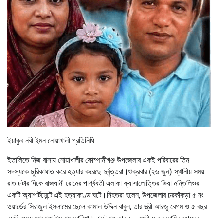
ইয়াকুব নবী ইমন নোয়াখালী প্রতিনিধি
ইতালিতে নিজ বাসায় নোয়াখালীর কোম্পানীগঞ্জ উপজেলার একই পরিবারের তিন
সদস্যকে ছুরিকাঘাত করে হত্যার করেছে দুর্বৃত্তরা।শুক্রবার (২৬ জুন) স্থানীয় সময়
রাত ৮টার দিকে রাজধানী রোমের পার্শ্ববর্তী এলাকা ক্যাসালোত্তির ভিয়া মন্তিলিওর
একটি অ্যাপার্টমেন্টে এই হত্যাকাণ্ড ঘটে।নিহতরা হলেন, উপজেলার চরকাঁকড়া ৫ নং
ওয়ার্ডের সিরাজুল ইসলামের ছেলে কামাল উদ্দিন বাবুল, তার স্ত্রী আরজু বেগম ও ৫ বছর