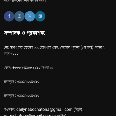
করে পাঠকদের তথ্য প্রদান করে।
সম্পাদক ও প্রকাশক:
মো: সাখাওয়াত হোসেন ৩৩, তোপখানা রোড, মেহেরবা প্লাজা (৮ম তলা), শাহবাগ,
ঢাকা-১০০০
ফোনঃ +৮৮০২-৪১০৫২২৯০ অথবা ৯১
মফস্বল : ০১৯১২৩৩৪০৯৩
মফস্বল : ০১৯১২৩৩৪০৯৩
ই-মেইল: dailynabochatona@gmail.com (প্রিন্ট),
nabochatona@gmail.com (অনলাইন)