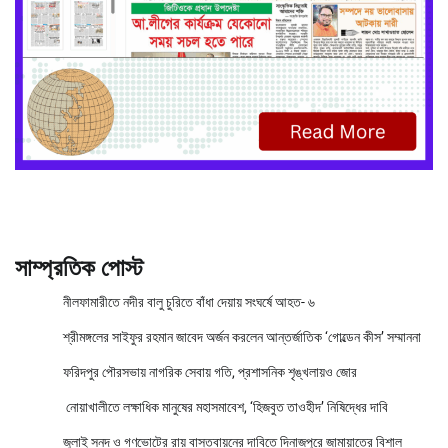
সাম্প্রতিক পোস্ট
নীলফামারীতে নদীর বালু চুরিতে বাঁধা দেয়ায় সংঘর্ষে আহত- ৬
শ্রীমঙ্গলের সাইফুর রহমান জাবেদ অর্জন করলেন আন্তর্জাতিক ‘গোল্ডেন কীস’ সম্মাননা
ফরিদপুর পৌরসভায় নাগরিক সেবায় গতি, প্রশাসনিক শৃঙ্খলায়ও জোর
নোয়াখালীতে লক্ষাধিক মানুষের মহাসমাবেশ, ‘হিজবুত তাওহীদ’ নিষিদ্ধের দাবি
জুলাই সনদ ও গণভোটের রায় বাস্তবায়নের দাবিতে দিনাজপুরে জামায়াতের বিশাল