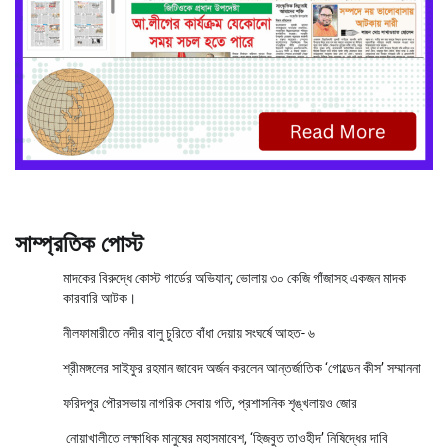
সাম্প্রতিক পোস্ট
মাদকের বিরুদ্ধে কোস্ট গার্ডের অভিযান; ভোলায় ৩০ কেজি গাঁজাসহ একজন মাদক
কারবারি আটক।
নীলফামারীতে নদীর বালু চুরিতে বাঁধা দেয়ায় সংঘর্ষে আহত- ৬
শ্রীমঙ্গলের সাইফুর রহমান জাবেদ অর্জন করলেন আন্তর্জাতিক ‘গোল্ডেন কীস’ সম্মাননা
ফরিদপুর পৌরসভায় নাগরিক সেবায় গতি, প্রশাসনিক শৃঙ্খলায়ও জোর
নোয়াখালীতে লক্ষাধিক মানুষের মহাসমাবেশ, ‘হিজবুত তাওহীদ’ নিষিদ্ধের দাবি