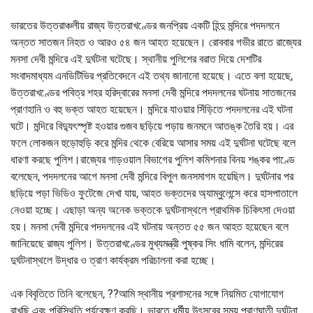
ভারতের উত্তরাঞ্চলীয় রাজ্য উত্তরাখণ্ডের জনপ্রিয় একটি হিন্দু মন্দিরে পদদলনে
অন্তত সাতজন নিহত ও আরও ৫৪ জন আহত হয়েছেন। রোববার গভীর রাতে রাজ্যের
মনসা দেবী মন্দিরে এই দুর্ঘটনা ঘটেছে। স্থানীয় পুলিশের বরাত দিয়ে দেশটির
সংবাদমাধ্যম এনডিটিভির প্রতিবেদনে এই তথ্য জানানো হয়েছে। এতে বলা হয়েছে,
উত্তরাখণ্ডের পবিত্র শহর হরিদ্বারের মনসা দেবী মন্দিরে পদদলনের ঘটনায় সাতজনের
প্রাণহানি ও বহু ভক্ত আহত হয়েছেন। মন্দিরে যাওয়ার সিঁড়িতে পদদলনের এই ঘটনা
ঘটে। মন্দিরে বিদ্যুৎস্পৃষ্ট হওয়ার গুজব ছড়িয়ে পড়ায় জনমনে আতঙ্ক তৈরি হয়। এর
ফলে লোকজন হুড়োহুড়ি করে মন্দির থেকে বেরিয়ে আসার সময় এই দুর্ঘটনা ঘটেছে বলে
ধারণা করছে পুলিশ।রাজ্যের গাড়ওয়াল বিভাগের পুলিশ কমিশনার বিনয় শঙ্কর পাণ্ডে
বলেছেন, পদদলনের আগে মনসা দেবী মন্দিরে বিপুল জনসমাগম হয়েছিল। দুর্ঘটনার পর
ছড়িয়ে পড়া ভিডিও ফুটেজে দেখা যায়, আহত ভক্তদের অ্যাম্বুলেন্সে করে হাসপাতালে
নেওয়া হচ্ছে। এছাড়া অন্য অনেক ভক্তকে দুর্ঘটনাস্থলে প্রাথমিক চিকিৎসা দেওয়া
হয়। মনসা দেবী মন্দিরে পদদলনের এই ঘটনায় অন্তত ৫৫ জন আহত হয়েছেন বলে
জানিয়েছে রাজ্য পুলিশ। উত্তরাখণ্ডের মুখ্যমন্ত্রী পুষ্কর সিং ধামি বলেন, মন্দিরের
দুর্ঘটনাস্থলে উদ্ধার ও ত্রাণ কার্যক্রম পরিচালনা করা হচ্ছে।
এক বিবৃতিতে তিনি বলেছেন, ??আমি স্থানীয় প্রশাসনের সঙ্গে নিয়মিত যোগাযোগ
রাখছি এবং পরিস্থিতি পর্যবেক্ষণ করছি। ভারতে ধর্মীয় উৎসবের সময় প্রাণঘাতী দুর্ঘটনা