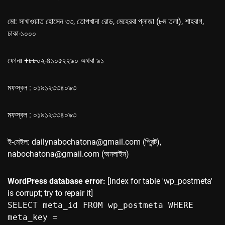
মো: সাখাওয়াত হোসেন ৩৩, তোপখানা রোড, মেহেরবা প্লাজা (৮ম তলা), শাহবাগ,
ঢাকা-১০০০
ফোনঃ +৮৮০২-৪১০৫২২৯০ অথবা ৯১
মফস্বল : ০১৯১২৩৩৪০৯৩
মফস্বল : ০১৯১২৩৩৪০৯৩
ই-মেইল: dailynabochatona@gmail.com (প্রিন্ট),
nabochatona@gmail.com (অনলাইন)
WordPress database error:
[Index for table 'wp_postmeta'
is corrupt; try to repair it]
SELECT meta_id FROM wp_postmeta WHERE
meta_key =