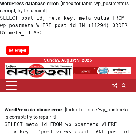
WordPress database error:
[Index for table 'wp_postmeta' is
corrupt; try to repair it]
SELECT post_id, meta_key, meta_value FROM
wp_postmeta WHERE post_id IN (11294) ORDER
BY meta_id ASC
ePaper
Skip
Sunday, August 9, 2026
to
content
WordPress database error:
[Index for table 'wp_postmeta'
is corrupt; try to repair it]
SELECT meta_id FROM wp_postmeta WHERE
meta_key = 'post_views_count' AND post_id