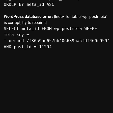
ORDER BY meta_id ASC
WordPress database error:
[Index for table 'wp_postmeta'
is corrupt; try to repair it]
SELECT meta_id FROM wp_postmeta WHERE
meta_key =
'_oembed_7f3059ad657bb406639aa5fdf460c959'
AND post_id = 11294