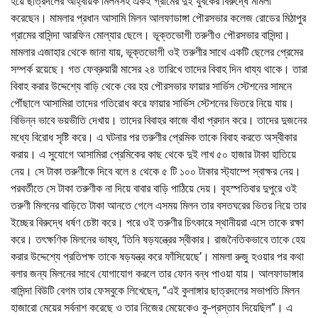
হয়ে ছাত্রদলের আহ্বায়ক মিলনসহ একই গ্রামের দুই যুবকের বিরুদ্ধে মামলা
করেছেন। মামলার প্রধান আসামি মিলন আলফাডাঙ্গা পৌরসভার কলেজ রোডের মিঠাপুর
গ্রামের বাসিন্দা আরফিন মোল্যার ছেলে। ভূক্তভোগী তরুণীও পৌরসভার বাসিন্দা।
মামলার এজাহার থেকে জানা যায়, ভূক্তভোগী ওই তরুণীর সাথে একটি ছেলের প্রেমের
সম্পর্ক রয়েছে। গত ফেব্রুয়ারী মাসের ২৪ তারিখে তাদের বিবাহ দিন ধায্য থাকে। তারা
বিবাহ করার উদ্দেশ্যে বাড়ি থেকে বের হয় পৌরসভার ফায়ার সার্ভিস স্টেশনের সামনে
পৌঁছালে আসামিরা তাদের গতিরোধ করে ফায়ার সার্ভিস স্টেশনের ভিতরে নিয়ে যায়।
বিভিন্ন ভাবে ভয়ভীতি দেখায়। তাদের বিবাহর কাজে বাঁধা প্রদান করে। তাদের দুজনের
মধ্যে বিরোধ সৃষ্টি করে। এ ঘটনার পর তরুণীর প্রেমিক তাকে বিবাহ করতে অস্বীকার
করায়। এ সুযোগে আসামিরা প্রেমিকের কাছ থেকে দুই লাখ ৫০ হাজার টাকা হাতিয়ে
নেয়। সে টাকা তরুণীকে দিবে বলে ৪ থেকে ৫ টি ১০০ টাকার স্ট্যাম্পে স্বাক্ষর নেয়।
পরবর্তীতে সে টাকা তরুণীক না দিয়ে বাবার বাড়ি পাঠিয়ে দেয়। বৃহস্পতিবার দুপুরে ওই
তরুণী মিলনের বাড়িতে টাকা আনতে গেলে এসময় মিলন তার বসতঘরের ভিতর নিয়ে তার
ইচ্ছের বিরুদ্ধে ধর্ষণ চেষ্টা করে। পরে ওই তরুণীর চিৎকারে স্থানীয়রা এসে তাকে রক্ষা
করে। তৎক্ষণিক মিলনের ভাষ্য, ‘তিনি ষড়যন্ত্রের স্বীকার। রাজনৈতিকভাবে তাকে হেয়
করার উদ্দেশ্যে প্রতিপক্ষ তাকে ষড়যন্ত্র করে ফাঁসিয়েছে’। মামলা রুজু হওয়ার পর কথা
বলার জন্য মিলনের সাথে যোগাযোগ করলে তার ফোন বন্ধ পাওয়া যায়। আলফাডাঙ্গার
বাসিন্দা বিউটি বেগম তার ফেসবুকে লিখেছেন, “এই কুলাঙ্গার ছাত্রদলের সভাপতি মিলন
হাজারো মেয়ের সর্বনাশ করেছে ও তার নিজের মেয়েকেও কু-প্রস্তাব দিয়েছিল”। এ