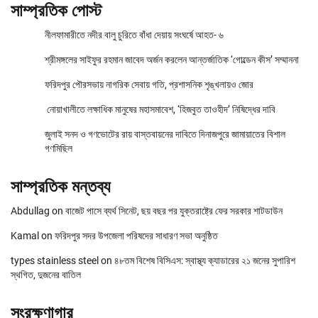
সাম্প্রতিক পোস্ট
নীলফামারীতে নদীর বালু চুরিতে বাঁধা দেয়ায় সংঘর্ষে আহত- ৬
শ্রীমঙ্গলের সাইফুর রহমান জাবেদ অর্জন করলেন আন্তর্জাতিক ‘গোল্ডেন কীস’ সম্মাননা
ফরিদপুর পৌরসভায় নাগরিক সেবায় গতি, প্রশাসনিক শৃঙ্খলায়ও জোর
নোয়াখালীতে লক্ষাধিক মানুষের মহাসমাবেশ, ‘হিজবুত তাওহীদ’ নিষিদ্ধের দাবি
জুলাই সনদ ও গণভোটের রায় বাস্তবায়নের দাবিতে দিনাজপুরে জামায়াতের বিশাল
গণমিছিল
সাম্প্রতিক মন্তব্য
Abdullag
on
বাজেট পাসে ব্যর্থ সিনেট, ছয় বছর পর যুক্তরাষ্ট্রে ফের সরকার শাটডাউন
Kamal
on
ফরিদপুর সদর উপজেলা পরিষদের সাধারণ সভা অনুষ্ঠিত
types stainless steel
on
৪৮তম বিশেষ বিসিএস: স্বাস্থ্য ক্যাডারের ২১ জনের সুপারিশ
স্থগিত, দুজনের বাতিল
সংরক্ষণাগার