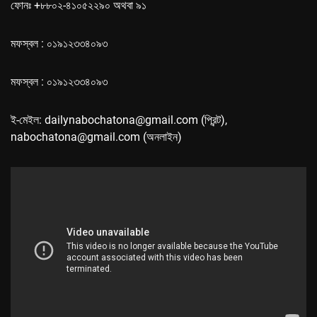
ফোনঃ +৮৮০২-৪১০৫২২৯০ অথবা ৯১
মফস্বল : ০১৯১২৩৩৪০৯৩
মফস্বল : ০১৯১২৩৩৪০৯৩
ই-মেইল: dailynabochatona@gmail.com (প্রিন্ট),
nabochatona@gmail.com (অনলাইন)