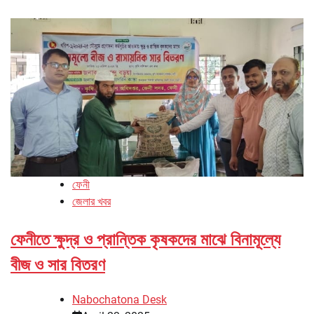
ফেনী
জেলার খবর
ফেনীতে ক্ষুদ্র ও প্রান্তিক কৃষকদের মাঝে বিনামূল্যে
বীজ ও সার বিতরণ
Nabochatona Desk