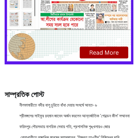
সাম্প্রতিক পোস্ট
নীলফামারীতে নদীর বালু চুরিতে বাঁধা দেয়ায় সংঘর্ষে আহত- ৬
শ্রীমঙ্গলের সাইফুর রহমান জাবেদ অর্জন করলেন আন্তর্জাতিক ‘গোল্ডেন কীস’ সম্মাননা
ফরিদপুর পৌরসভায় নাগরিক সেবায় গতি, প্রশাসনিক শৃঙ্খলায়ও জোর
নোয়াখালীতে লক্ষাধিক মানুষের মহাসমাবেশ, ‘হিজবুত তাওহীদ’ নিষিদ্ধের দাবি