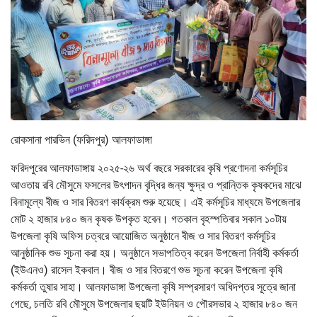
রোকসানা পারভিন (ফরিদপুর) আলফাডাঙ্গা
ফরিদপুরের আলফাডাঙ্গায় ২০২৫-২৬ অর্থ বছরে সরকারের কৃষি প্রণোদনা কর্মসূচির
আওতায় রবি মৌসুমে ফসলের উৎপাদন বৃদ্ধির জন্য ক্ষুদ্র ও প্রান্তিক কৃষকদের মাঝে
বিনামূল্যে বীজ ও সার বিতরণ কার্যক্রম শুরু হয়েছে। এই কর্মসূচির মাধ্যমে উপজেলার
মোট ২ হাজার ৮৪০ জন কৃষক উপকৃত হবেন। গতকাল বৃহস্পতিবার সকাল ১০টায়
উপজেলা কৃষি অফিস চত্বরে আয়োজিত অনুষ্ঠানে বীজ ও সার বিতরণ কর্মসূচির
আনুষ্ঠানিক শুভ সূচনা করা হয়। অনুষ্ঠানে সভাপতিত্ব করেন উপজেলা নির্বাহী কর্মকর্তা
(ইউএনও) রাসেল ইকবাল। বীজ ও সার বিতরণে শুভ সূচনা করেন উপজেলা কৃষি
কর্মকর্তা তুষার সাহা। আলফাডাঙ্গা উপজেলা কৃষি সম্প্রসারণ অধিদপ্তর সূত্রে জানা
গেছে, চলতি রবি মৌসুমে উপজেলার ছয়টি ইউনিয়ন ও পৌরসভার ২ হাজার ৮৪০ জন