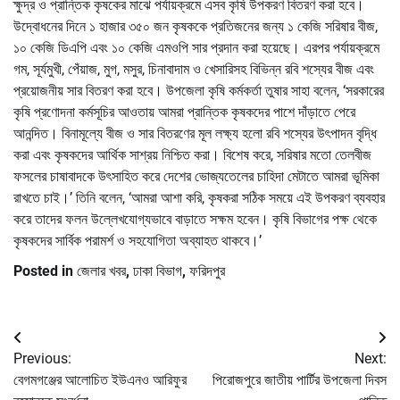
ক্ষুদ্র ও প্রান্তিক কৃষকের মাঝে পর্যায়ক্রমে এসব কৃষি উপকরণ বিতরণ করা হবে।
উদ্বোধনের দিনে ১ হাজার ৩৫০ জন কৃষককে প্রতিজনের জন্য ১ কেজি সরিষার বীজ,
১০ কেজি ডিএপি এবং ১০ কেজি এমওপি সার প্রদান করা হয়েছে। এরপর পর্যায়ক্রমে
গম, সূর্যমুখী, পেঁয়াজ, মুগ, মসুর, চিনাবাদাম ও খেসারিসহ বিভিন্ন রবি শস্যের বীজ এবং
প্রয়োজনীয় সার বিতরণ করা হবে। উপজেলা কৃষি কর্মকর্তা তুষার সাহা বলেন, ‘সরকারের
কৃষি প্রণোদনা কর্মসূচির আওতায় আমরা প্রান্তিক কৃষকদের পাশে দাঁড়াতে পেরে
আনন্দিত। বিনামূল্যে বীজ ও সার বিতরণের মূল লক্ষ্য হলো রবি শস্যের উৎপাদন বৃদ্ধি
করা এবং কৃষকদের আর্থিক সাশ্রয় নিশ্চিত করা। বিশেষ করে, সরিষার মতো তেলবীজ
ফসলের চাষাবাদকে উৎসাহিত করে দেশের ভোজ্যতেলের চাহিদা মেটাতে আমরা ভূমিকা
রাখতে চাই।’ তিনি বলেন, ‘আমরা আশা করি, কৃষকরা সঠিক সময়ে এই উপকরণ ব্যবহার
করে তাদের ফলন উল্লেখযোগ্যভাবে বাড়াতে সক্ষম হবেন। কৃষি বিভাগের পক্ষ থেকে
কৃষকদের সার্বিক পরামর্শ ও সহযোগিতা অব্যাহত থাকবে।’
Posted in
জেলার খবর
,
ঢাকা বিভাগ
,
ফরিদপুর
Post
Previous:
Next:
navigation
বেগমগঞ্জের আলোচিত ইউএনও আরিফুর
পিরোজপুরে জাতীয় পার্টির উপজেলা দিবস