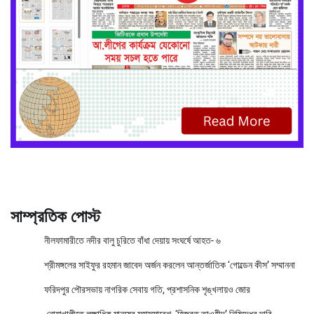
সাম্প্রতিক পোস্ট
নীলফামারীতে নদীর বালু চুরিতে বাঁধা দেয়ায় সংঘর্ষে আহত- ৬
শ্রীমঙ্গলের সাইফুর রহমান জাবেদ অর্জন করলেন আন্তর্জাতিক ‘গোল্ডেন কীস’ সম্মাননা
ফরিদপুর পৌরসভায় নাগরিক সেবায় গতি, প্রশাসনিক শৃঙ্খলায়ও জোর