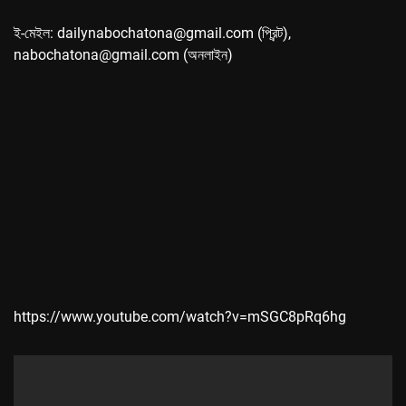
ই-মেইল: dailynabochatona@gmail.com (প্রিন্ট),
nabochatona@gmail.com (অনলাইন)
https://www.youtube.com/watch?v=mSGC8pRq6hg