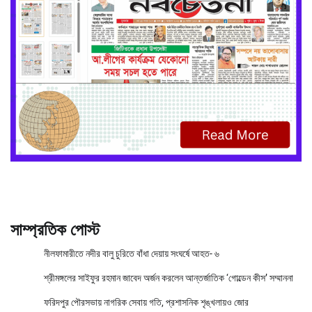
সাম্প্রতিক পোস্ট
নীলফামারীতে নদীর বালু চুরিতে বাঁধা দেয়ায় সংঘর্ষে আহত- ৬
শ্রীমঙ্গলের সাইফুর রহমান জাবেদ অর্জন করলেন আন্তর্জাতিক ‘গোল্ডেন কীস’ সম্মাননা
ফরিদপুর পৌরসভায় নাগরিক সেবায় গতি, প্রশাসনিক শৃঙ্খলায়ও জোর