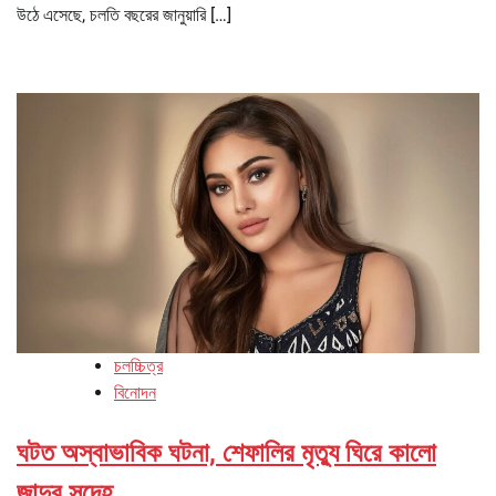
উঠে এসেছে, চলতি বছরের জানুয়ারি […]
চলচ্চিত্র
বিনোদন
ঘটত অস্বাভাবিক ঘটনা, শেফালির মৃত্যু ঘিরে কালো
জাদুর সন্দেহ