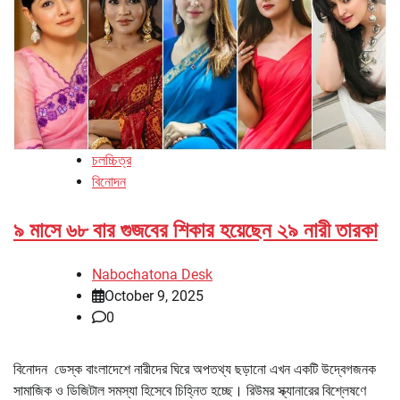
চলচ্চিত্র
বিনোদন
৯ মাসে ৬৮ বার গুজবের শিকার হয়েছেন ২৯ নারী তারকা
Nabochatona Desk
October 9, 2025
0
বিনোদন ডেস্ক বাংলাদেশে নারীদের ঘিরে অপতথ্য ছড়ানো এখন একটি উদ্বেগজনক
সামাজিক ও ডিজিটাল সমস্যা হিসেবে চিহ্নিত হচ্ছে। রিউমর স্ক্যানারের বিশ্লেষণে