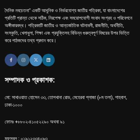
দৈনিক নবচেতনা" একটি আধুনিক ও নির্ভরযোগ্য জাতীয় পত্রিকা, যা বাংলাদেশের
প্রতিটি প্রান্ত থেকে সঠিক, নিরপেক্ষ এবং সময়োপযোগী সংবাদ সংগ্রহ ও পরিবেশনে
অঙ্গীকারবদ্ধ। পত্রিকাটি জাতীয় ও আন্তর্জাতিক ঘটনাবলী, রাজনীতি, অর্থনীতি,
সংস্কৃতি, খেলাধুলা, শিক্ষা এবং প্রযুক্তিসহ বিভিন্ন গুরুত্বপূর্ণ বিষয়ের উপর ভিত্তি
করে পাঠকদের তথ্য প্রদান করে।
সম্পাদক ও প্রকাশক:
মো: সাখাওয়াত হোসেন ৩৩, তোপখানা রোড, মেহেরবা প্লাজা (৮ম তলা), শাহবাগ,
ঢাকা-১০০০
ফোনঃ +৮৮০২-৪১০৫২২৯০ অথবা ৯১
মফস্বল : ০১৯১২৩৩৪০৯৩