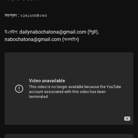
মফস্বল : ০১৯১২৩৩৪০৯৩
ই-মেইল: dailynabochatona@gmail.com (প্রিন্ট),
nabochatona@gmail.com (অনলাইন)