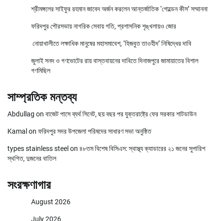
শ্রীমঙ্গলের সাইফুর রহমান জাবেদ অর্জন করলেন আন্তর্জাতিক ‘গোল্ডেন কীস’ সম্মাননা
ফরিদপুর পৌরসভায় নাগরিক সেবায় গতি, প্রশাসনিক শৃঙ্খলায়ও জোর
নোয়াখালীতে লক্ষাধিক মানুষের মহাসমাবেশ, ‘হিজবুত তাওহীদ’ নিষিদ্ধের দাবি
জুলাই সনদ ও গণভোটের রায় বাস্তবায়নের দাবিতে দিনাজপুরে জামায়াতের বিশাল
গণমিছিল
সাম্প্রতিক মন্তব্য
Abdullag
on
বাজেট পাসে ব্যর্থ সিনেট, ছয় বছর পর যুক্তরাষ্ট্রে ফের সরকার শাটডাউন
Kamal
on
ফরিদপুর সদর উপজেলা পরিষদের সাধারণ সভা অনুষ্ঠিত
types stainless steel
on
৪৮তম বিশেষ বিসিএস: স্বাস্থ্য ক্যাডারের ২১ জনের সুপারিশ
স্থগিত, দুজনের বাতিল
সংরক্ষণাগার
August 2026
July 2026