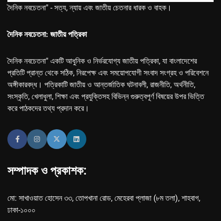
দৈনিক নবচেতনা" - সত্য, ন্যায় এবং জাতীয় চেতনার ধারক ও বাহক।
দৈনিক নবচেতনা: জাতীয় পত্রিকা
দৈনিক নবচেতনা" একটি আধুনিক ও নির্ভরযোগ্য জাতীয় পত্রিকা, যা বাংলাদেশের
প্রতিটি প্রান্ত থেকে সঠিক, নিরপেক্ষ এবং সময়োপযোগী সংবাদ সংগ্রহ ও পরিবেশনে
অঙ্গীকারবদ্ধ। পত্রিকাটি জাতীয় ও আন্তর্জাতিক ঘটনাবলী, রাজনীতি, অর্থনীতি,
সংস্কৃতি, খেলাধুলা, শিক্ষা এবং প্রযুক্তিসহ বিভিন্ন গুরুত্বপূর্ণ বিষয়ের উপর ভিত্তি
করে পাঠকদের তথ্য প্রদান করে।
সম্পাদক ও প্রকাশক:
মো: সাখাওয়াত হোসেন ৩৩, তোপখানা রোড, মেহেরবা প্লাজা (৮ম তলা), শাহবাগ,
ঢাকা-১০০০