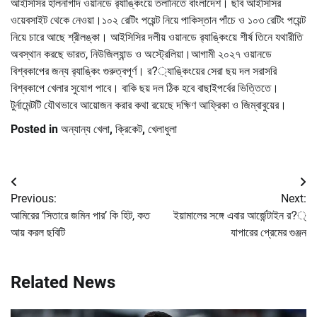
আইসিসির হালনাগাদ ওয়ানডে র‌্যাঙ্কিংয়ে তলানিতে বাংলাদেশ। ছবি আইসিসির
ওয়েবসাইট থেকে নেওয়া।১০২ রেটিং পয়েন্ট নিয়ে পাকিস্তান পাঁচে ও ১০৩ রেটিং পয়েন্ট
নিয়ে চারে আছে শ্রীলঙ্কা। আইসিসির দলীয় ওয়ানডে র‌্যাঙ্কিংয়ে শীর্ষ তিনে যথারীতি
অবস্থান করছে ভারত, নিউজিল্যান্ড ও অস্ট্রেলিয়া।আগামী ২০২৭ ওয়ানডে
বিশ্বকাপের জন্য র‌্যাঙ্কিং গুরুত্বপূর্ণ। র?্যাঙ্কিংয়ের সেরা ছয় দল সরাসরি
বিশ্বকাপে খেলার সুযোগ পাবে। বাকি ছয় দল ঠিক হবে বাছাইপর্বের ভিত্তিতে।
টুর্নামেন্টটি যৌথভাবে আয়োজন করার কথা রয়েছে দক্ষিণ আফ্রিকা ও জিম্বাবুয়ের।
Posted in
অন্যান্য খেলা
,
ক্রিকেট
,
খেলাধুলা
Post
Previous:
Next:
navigation
আমিরের ‘সিতারে জমিন পার’ কি হিট, কত
ইয়ামালের সঙ্গে এবার আর্জেন্টাইন র?্
আয় করল ছবিটি
যাপারের প্রেমের গুঞ্জন
Related News