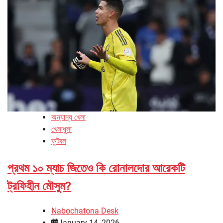
অন্যান্য খেলা
খেলাধুলা
ফুটবল
প্রথম ১০ ম্যাচ জিতেও কি রোনালদোর আরেকটি
ট্রফিহীন মৌসুম?
Nabochatona Desk
January 14, 2026