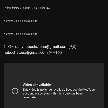
ফোনঃ +৮৮০২-৪১০৫২২৯০ অথবা ৯১
মফস্বল : ০১৯১২৩৩৪০৯৩
মফস্বল : ০১৯১২৩৩৪০৯৩
ই-মেইল: dailynabochatona@gmail.com (প্রিন্ট),
nabochatona@gmail.com (অনলাইন)