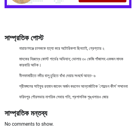
সাম্প্রতিক পোস্ট
নারায়ণগঞ্জে চালককে হত্যা করে অটোরিকশা ছিনতাই, গ্রেপ্তার ২
মাদকের বিরুদ্ধে কোস্ট গার্ডের অভিযান; ভোলায় ৩০ কেজি গাঁজাসহ একজন মাদক
কারবারি আটক।
নীলফামারীতে নদীর বালু চুরিতে বাঁধা দেয়ায় সংঘর্ষে আহত- ৬
শ্রীমঙ্গলের সাইফুর রহমান জাবেদ অর্জন করলেন আন্তর্জাতিক ‘গোল্ডেন কীস’ সম্মাননা
ফরিদপুর পৌরসভায় নাগরিক সেবায় গতি, প্রশাসনিক শৃঙ্খলায়ও জোর
সাম্প্রতিক মন্তব্য
No comments to show.