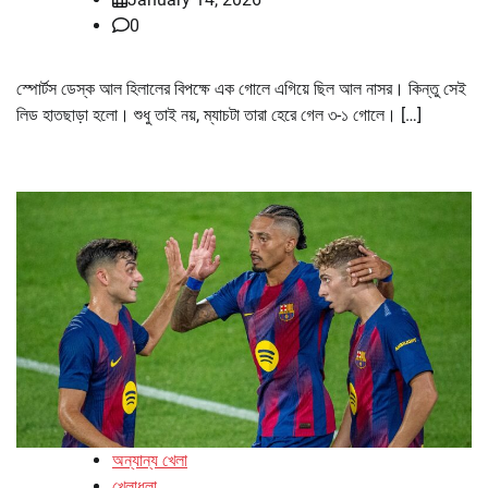
0
স্পোর্টস ডেস্ক আল হিলালের বিপক্ষে এক গোলে এগিয়ে ছিল আল নাসর। কিন্তু সেই
লিড হাতছাড়া হলো। শুধু তাই নয়, ম্যাচটা তারা হেরে গেল ৩-১ গোলে। […]
অন্যান্য খেলা
খেলাধুলা