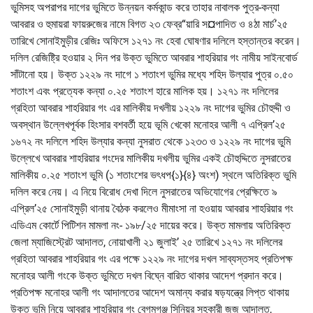
ভুমিসহ অপরাপর দাগের ভুমিতে উন্নয়ন কর্মকান্ড করে তাহার নাবালক পুত্র-কন্যা
আবরার ও হুমায়রা ফায়রুজের নামে বিগত ২৩ ফেব্র“য়ারি স¤পাদিত ও ৪ঠা মার্চ’২৫
তারিখে সোনাইমুড়ীর রেজিঃ অফিসে ১২৭১ নং হেবা ঘোষণার দলিলে হস্তান্তর করেন।
দলিল রেজিষ্ট্রি হওয়ার ২ দিন পর উক্ত ভুমিতে আবরার শাহরিয়ার গং নামীয় সাইনবোর্ড
সাঁটানো হয়। উক্ত ১২২৯ নং দাগে ১ শতাংশ ভুমির মধ্যে শহিদ উল্যার পুত্র ০.৫০
শতাংশ এবং প্রত্যেক কন্যা ০.২৫ শতাংশ হারে মালিক হয়। ১২৭১ নং দলিলের
গ্রহিতা আবরার শাহরিয়ার গং এর মালিকীয় দখলীয় ১২২৯ নং দাগের ভুমির চৌহুদ্দী ও
অবস্থান উল্লেখপূর্বক হিংসার বশবর্তী হয়ে ভূমি খেকো মনোহর আলী ৭ এপ্রিল’২৫
১৬৭২ নং দলিলে শহিদ উল্যার কন্যা নুসরাত থেকে ১২৩৩ ও ১২২৯ নং দাগের ভুমি
উল্লেখে আবরার শাহরিয়ার গংদের মালিকীয় দখলীয় ভুমির একই চৌহুদ্দিতে নুসরাতের
মালিকীয় ০.২৫ শতাংশ ভুমি (১ শতাংশের ভৎধপ{১}{৪} অংশ) স্থলে অতিরিক্ত ভুমি
দলিল করে নেয়। এ নিয়ে বিরোধ দেখা দিলে নুসরাতের অভিযোগের প্রেক্ষিতে ৯
এপ্রিল’২৫ সোনাইমুড়ী থানায় বৈঠক করলেও মীমাংসা না হওয়ায় আবরার শাহরিয়ার গং
এডিএম কোর্টে পিটিশন মামলা নং- ১৯৮/২৫ দায়ের করে। উক্ত মামলায় অতিরিক্ত
জেলা ম্যাজিস্ট্রেট আদালত, নোয়াখালী ২১ জুলাই’ ২৫ তারিখে ১২৭১ নং দলিলের
গ্রহিতা আবরার শাহরিয়ার গং এর পক্ষে ১২২৯ নং দাগের দখল সাব্যস্তসহ প্রতিপক্ষ
মনোহর আলী গংকে উক্ত ভুমিতে দখল বিঘ্নে বারিত থাকার আদেশ প্রদান করে।
প্রতিপক্ষ মনোহর আলী গং আদালতের আদেশ অমান্য করার ষড়যন্ত্রে লিপ্ত থাকায়
উক্ত ভুমি নিয়ে আবরার শাহরিয়ার গং বেগমগঞ্জ সিনিয়র সহকারী জজ আদালত,