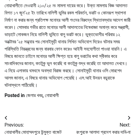
নোয়াখালীতে দেওয়ানী ২১০/২৫ নং মামলা দায়ের করে। উক্ত মামলায় বিজ্ঞ আদালত
বিগত ১৭ জুন’২৫ ইং তারিখে নালিশী ভুমির রকম পরিবর্তন, ভরাট ও কোনরূপ স্থাপনা
নির্মাণ না করার জন্য প্রতিপক্ষ মনোহর আলী গংদের বিরুদ্ধে স্থিতাবস্থার আদেশ জারী
করেন। সোমবার গভীর রাতে মনোহর আলী আদালতের নিষেধাজ্ঞা অমান্য করে সন্ত্রাসী,
ভাড়াটে লোকজন নিয়ে নালিশী ভুমিতে বালু ভরাট করে। ভুক্তভোগীর পরিবার ১২
অক্টোবর ‘২৫ সন্ধ্যার পর সোনাইমুড়ী থানায় লিখিত অভিযোগ দিয়েও ঘটনার সময়
পরিস্থিতি নিয়ন্ত্রনের জন্য বারবার ফোন করেও আইনী সহযোগীতা পাওয়া যায়নি। এ
বিষয়ে জানতে চাইলে মনোহর আলী ক্ষিপ্ত হয়ে বালু ভরাটের কথা স্বীকার করে
সাংবাদিকদের জানান, কতটুকু ভুল করেছি বা কতটুকু শুদ্ধ করেছি তা আদালত দেখবে।
এ নিয়ে এলাকায় থমথমে অবস্থা বিরাজ করছে। সোনাইমুড়ী থানার ওসি মোরশেদ
আলম জানান, এ বিষয়ে থানায় অভিযোগ পেয়েছি। এস.আই উদয়ন বড়ুয়াকে
ঘটনাস্থলে পাঠিয়েছি।
Posted in
জেলার খবর
,
নোয়াখালী
Post
Previous:
Next:
navigation
নোয়াখালীর মোহাম্মদপুরে উন্মুক্ত বাজেট
রংপুরকে আলাদা প্রদেশ করার দাবি-না