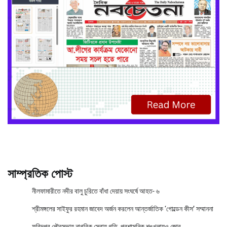
সাম্প্রতিক পোস্ট
নীলফামারীতে নদীর বালু চুরিতে বাঁধা দেয়ায় সংঘর্ষে আহত- ৬
শ্রীমঙ্গলের সাইফুর রহমান জাবেদ অর্জন করলেন আন্তর্জাতিক ‘গোল্ডেন কীস’ সম্মাননা
ফরিদপুর পৌরসভায় নাগরিক সেবায় গতি, প্রশাসনিক শৃঙ্খলায়ও জোর