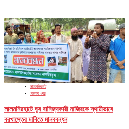
লালমনিরহাট
জেলার খবর
লালমনিরহাটে ঘুষ বানিজ্যকারী নাজিরকে স্থায়ীভাবে
বরখাস্তের দাবিতে মানববন্ধন