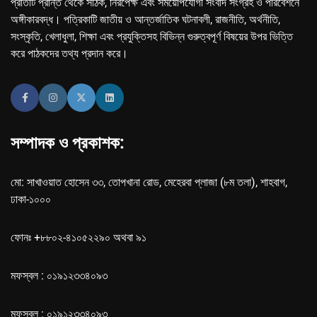
প্রতিটি প্রান্ত থেকে সঠিক, নিরপেক্ষ এবং সময়োপযোগী সংবাদ সংগ্রহ ও পরিবেশনে
অঙ্গীকারবদ্ধ। পত্রিকাটি জাতীয় ও আন্তর্জাতিক ঘটনাবলী, রাজনীতি, অর্থনীতি,
সংস্কৃতি, খেলাধুলা, শিক্ষা এবং প্রযুক্তিসহ বিভিন্ন গুরুত্বপূর্ণ বিষয়ের উপর ভিত্তি
করে পাঠকদের তথ্য প্রদান করে।
সম্পাদক ও প্রকাশক:
মো: সাখাওয়াত হোসেন ৩৩, তোপখানা রোড, মেহেরবা প্লাজা (৮ম তলা), শাহবাগ,
ঢাকা-১০০০
ফোনঃ +৮৮০২-৪১০৫২২৯০ অথবা ৯১
মফস্বল : ০১৯১২৩৩৪০৯৩
মফস্বল : ০১৯১২৩৩৪০৯৩