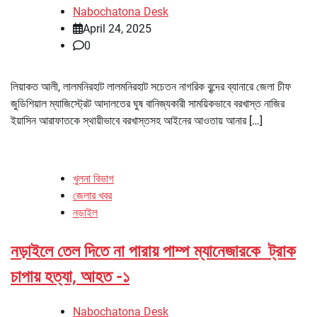
Nabochatona Desk
April 24, 2025
0
লিয়াকত আলী, লালমনিরহাট লালমনিরহাট সচেতন নাগরিক বৃন্দের ব্যানারে জেলা চীফ
জুডিশিয়াল ম্যাজিস্ট্রেট আদালতের ঘুষ বানিজ্যকারী সাময়িকভাবে বরখাস্ত নাজির
ইয়াসিন আরাফাতকে স্থায়ীভাবে বরখাস্তসহ আইনের আওতায় আনার […]
খুলনা বিভাগ
জেলার খবর
নড়াইল
নড়াইলে তেল দিতে না পারায় পাম্প ম্যানেজারকে ট্রাক
চাপায় হত্যা, আহত -১
Nabochatona Desk