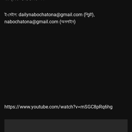
ই-মেইল: dailynabochatona@gmail.com (প্রিন্ট),
nabochatona@gmail.com (অনলাইন)
https://www.youtube.com/watch?v=mSGC8pRq6hg