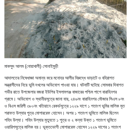
মাকসুদ আলম (নোয়াখালী) সোনাইমুড়ী
আদালতের নিষেধাজ্ঞা অমান্য করে মনোহর আলীর বিরুদ্ধে ভাড়াটে ও বহিরাগত
সন্ত্রাসীদের নিয়ে ভুমি দখলের অভিযোগ পাওয়া যায়। ঘটনাটি ঘটেছে সোমবার দিবাগত
গভীর রাতে উপজেলার বজরা ইউপির ইসলামগঞ্জ বাজারের পশ্চিম পাশে বারাহিনগর
গ্রামে। অভিযোগ ও স্থানীয়সূত্রে জানা যায়, ২৪৬নং বারাহিনগর মৌজার সিএস ৮নং
ও বিএস জরিপী ৩৮০নং খতিয়ানে রেকর্ডসূত্রে ১২২৯ দাগে ১ শতাংশ ভুমির মালিক মৃত
শরাফত উল্যার পুত্র মোশাররেফ হোসেন। অপর ১ শতাংশ ভুমিতে মালিক ছিলেন
শহিদ উল্যা। শহিদ উল্যার মৃত্যুতে ১ পুত্র ও ২ কন্যা উক্ত ১ শতাংশ ভুমিতে
ওয়ারিশসূত্রে মালিক হয়। ভুক্তভোগী মোশাররেফ হোসেন ১২২৯ দাগের ১ শতাংশ