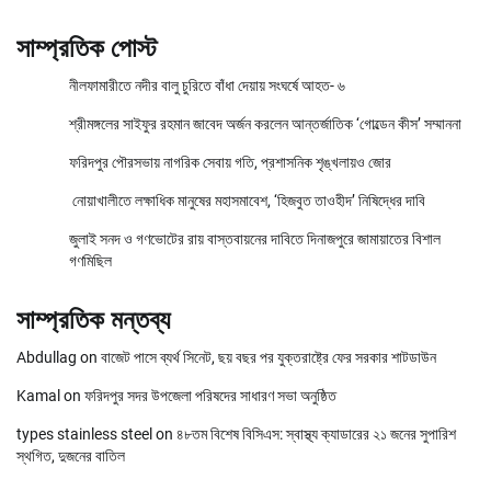
সাম্প্রতিক পোস্ট
নীলফামারীতে নদীর বালু চুরিতে বাঁধা দেয়ায় সংঘর্ষে আহত- ৬
শ্রীমঙ্গলের সাইফুর রহমান জাবেদ অর্জন করলেন আন্তর্জাতিক ‘গোল্ডেন কীস’ সম্মাননা
ফরিদপুর পৌরসভায় নাগরিক সেবায় গতি, প্রশাসনিক শৃঙ্খলায়ও জোর
নোয়াখালীতে লক্ষাধিক মানুষের মহাসমাবেশ, ‘হিজবুত তাওহীদ’ নিষিদ্ধের দাবি
জুলাই সনদ ও গণভোটের রায় বাস্তবায়নের দাবিতে দিনাজপুরে জামায়াতের বিশাল
গণমিছিল
সাম্প্রতিক মন্তব্য
Abdullag
on
বাজেট পাসে ব্যর্থ সিনেট, ছয় বছর পর যুক্তরাষ্ট্রে ফের সরকার শাটডাউন
Kamal
on
ফরিদপুর সদর উপজেলা পরিষদের সাধারণ সভা অনুষ্ঠিত
types stainless steel
on
৪৮তম বিশেষ বিসিএস: স্বাস্থ্য ক্যাডারের ২১ জনের সুপারিশ
স্থগিত, দুজনের বাতিল