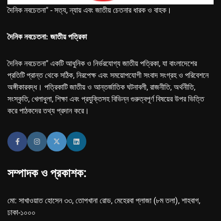
দৈনিক নবচেতনা" - সত্য, ন্যায় এবং জাতীয় চেতনার ধারক ও বাহক।
দৈনিক নবচেতনা: জাতীয় পত্রিকা
দৈনিক নবচেতনা" একটি আধুনিক ও নির্ভরযোগ্য জাতীয় পত্রিকা, যা বাংলাদেশের
প্রতিটি প্রান্ত থেকে সঠিক, নিরপেক্ষ এবং সময়োপযোগী সংবাদ সংগ্রহ ও পরিবেশনে
অঙ্গীকারবদ্ধ। পত্রিকাটি জাতীয় ও আন্তর্জাতিক ঘটনাবলী, রাজনীতি, অর্থনীতি,
সংস্কৃতি, খেলাধুলা, শিক্ষা এবং প্রযুক্তিসহ বিভিন্ন গুরুত্বপূর্ণ বিষয়ের উপর ভিত্তি
করে পাঠকদের তথ্য প্রদান করে।
সম্পাদক ও প্রকাশক:
মো: সাখাওয়াত হোসেন ৩৩, তোপখানা রোড, মেহেরবা প্লাজা (৮ম তলা), শাহবাগ,
ঢাকা-১০০০