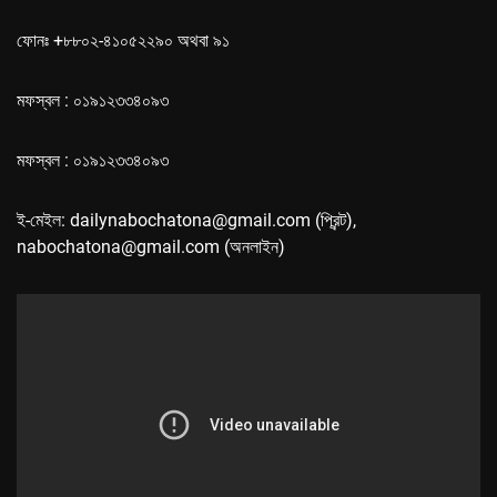
ফোনঃ +৮৮০২-৪১০৫২২৯০ অথবা ৯১
মফস্বল : ০১৯১২৩৩৪০৯৩
মফস্বল : ০১৯১২৩৩৪০৯৩
ই-মেইল: dailynabochatona@gmail.com (প্রিন্ট),
nabochatona@gmail.com (অনলাইন)