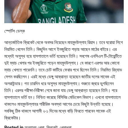
স্পোর্টস ডেস্ক
আন্তর্জাতিক ক্রিকেট থেকে অবসর নিয়েছেন মাহমুদউল্লাহ রিয়াদ। তবে ঘরোয়া লিগে
নিয়মিত খেলেন তিনি। কিছুদিন আগে ইনজুরিতে পড়ায় আছেন মাঠের বাইরে। এর
মধ্যেই অসুস্থ হয়ে হাসপাতালে ভর্তি হয়েছেন তিনি। সবশেষ এনসিএল টি-টোয়েন্টিতে
দুই ম্যাচ খেলার পর ইনজুরিতে পড়েন মাহমুদউল্লাহ। যে কারণে এরপর আর কোনো
ম্যাচ খেলতে পারেননি। তবে চোট কাটিয়ে ফেরার পথে ছিলেন তিনি। নিয়মিত রিহ্যাভ
সেশন করছিলেন। এরই মধ্যে ডেঙ্গু আক্রান্ত হয়েছেন জাতীয় দলের সাবেক এই
অলরাউন্ডার। গত চারদিন ধরে অসুস্থ মাহমুদউল্লাহ। শুরুতে জ্বরে ভুগছিলেন
তিনি। এরপর পরীক্ষা-নিরীক্ষা শেষে জানা যায় ডেঙ্গু আক্রান্ত হয়েছেন তিনি। পরে
হাসপাতালে ভর্তি হন। নিশ্চিত করেছে বিসিবির মেডিকেল বিভাগ। এখনো হাসপাতালে
থাকলেও মাহমুদউল্লাহর শারীরিক অবস্থা আগের চেয়ে কিছুটা উন্নতি হয়েছে।
সবকিছু ঠিক থাকলে আগামী ২-১ দিনের মধ্যে বাড়ি ফিরতে পারবেন সাবেক এই
ক্রিকেটার।
Posted in
অন্যান্য খেলা
,
ক্রিকেট
,
খেলাধুলা