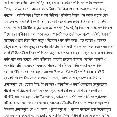
অর্থ আত্মসাতকারীরা যাতে শাস্তি পায়, সে জন্য বর্তমান পরিচালনা পর্ষদ পদক্ষেপ
নিচ্ছে। একই সঙ্গে গ্রাহকরা যাতে বিমা দাবির টাকা পান তার জন্যও নেওয়া হচ্ছে
পদক্ষেপ।আইডিআরএ নিয়োগ করা নিরীক্ষা প্রতিষ্ঠান সিরাজ খান বসাক অ্যান্ড কোং
এর তদন্তে ফরইস্ট ইসলামী লাইফের অর্থ আত্মসাতের তথ্য উঠে আসে। এ ঘটনায়
বাংলাদেশ সিকিউরিটিজ অ্যান্ড এক্সচেঞ্জ কমিশন (বিএসইসি) নিরপেক্ষ পরিচালক নিয়োগ
দিয়ে নতুন পরিচালনা পর্ষদ গঠন করে। পরবর্তীসময়ে বেক্সিমকো গ্রুপ ফারইস্ট ইসলামী
লাইফের শেয়ার কিনে নিয়ে নতুন পরিচালনা পর্ষদ গঠন করে।গত বছরের ৫ আগস্ট
ছাত্র-জনতার গণঅভ্যুত্থানের পর আওয়ামী লীগ তথা শেখ হাসিনা সরকারের পতন হলে
ফারইস্ট ইসলামী লাইফের পরিচালনা নতুন করে গঠন করা হয়। নতুন করে যে পরিচালনা
পর্ষদ গঠন করা হয়েছে, সেই পরিচালনা পর্ষদেই দুদকের মামলার একাধিক আসামি ও
আসামির আত্মীয় রয়েছেন।দুদকের মামলায় আসামি করা পরিচালকরা হলেন- বিমা
কোম্পানিটির সাবেক চেয়ারম্যান নজরুল ইসলাম, যিনি প্রাইম পলিমার ও ফারইস্ট
ইসলামী প্রোপার্টিজেরও চেয়ারম্যান। এছাড়া আমানত শাহ গ্রুপের প্রতিষ্ঠাতা
চেয়ারম্যান মো. হেলাল মিয়া, পিএফআই প্রোপার্টিজ ও নর্দার্ন জেনারেল ইন্স্যুরেন্সের
পরিচালক শাহরিয়ার খালেদ, মোশারফ গ্রুপের পরিচালক ও মোশারফ কম্পোজিট
টেক্সটাইলের চেয়ারম্যান নাজনীন হোসেন, মেডিনোভা মেডিকেল সার্ভিসের প্রতিষ্ঠাতা
পরিচালক ডা. মো. মনোয়ার হোসেন, গেটকো টেলিকমিউনিকেশন ও গেটকো অ্যাগ্রো
ভিশনের চেয়ারম্যান কে এম খালেদ, প্রাইম ব্যাংক ও প্রাইম ফাউন্ডেশনের উদ্যোক্তা
এবং ম্যাক ফাউন্ডেশনের প্রতিষ্ঠাতা ও প্রাইম এশিয়া ইউনিভার্সিটির বোর্ড অব ট্রাস্টি