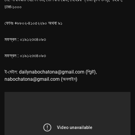
ঢাকা-১০০০
ফোনঃ +৮৮০২-৪১০৫২২৯০ অথবা ৯১
মফস্বল : ০১৯১২৩৩৪০৯৩
মফস্বল : ০১৯১২৩৩৪০৯৩
ই-মেইল: dailynabochatona@gmail.com (প্রিন্ট),
nabochatona@gmail.com (অনলাইন)