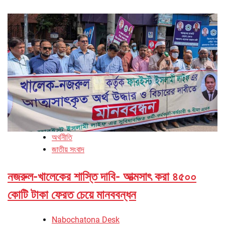
অর্থনীতি
জাতীয় সংবাদ
নজরুল-খালেকের শাস্তি দাবি- আত্মসাৎ করা ৪৫০০
কোটি টাকা ফেরত চেয়ে মানববন্ধন
Nabochatona Desk