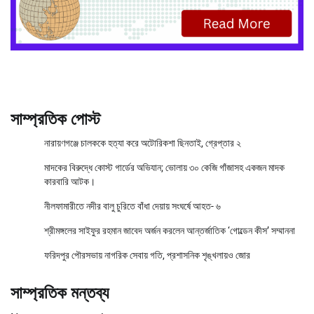
সাম্প্রতিক পোস্ট
নারায়ণগঞ্জে চালককে হত্যা করে অটোরিকশা ছিনতাই, গ্রেপ্তার ২
মাদকের বিরুদ্ধে কোস্ট গার্ডের অভিযান; ভোলায় ৩০ কেজি গাঁজাসহ একজন মাদক
কারবারি আটক।
নীলফামারীতে নদীর বালু চুরিতে বাঁধা দেয়ায় সংঘর্ষে আহত- ৬
শ্রীমঙ্গলের সাইফুর রহমান জাবেদ অর্জন করলেন আন্তর্জাতিক ‘গোল্ডেন কীস’ সম্মাননা
ফরিদপুর পৌরসভায় নাগরিক সেবায় গতি, প্রশাসনিক শৃঙ্খলায়ও জোর
সাম্প্রতিক মন্তব্য