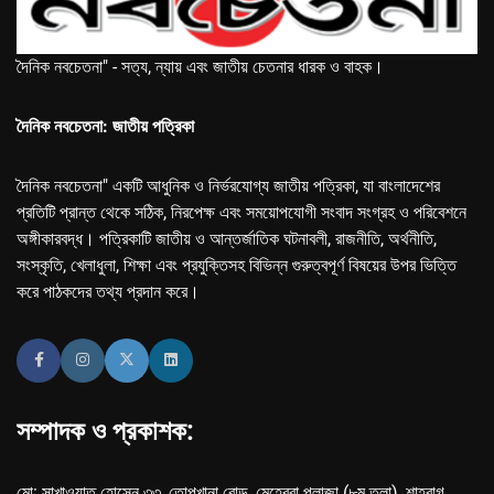
দৈনিক নবচেতনা" - সত্য, ন্যায় এবং জাতীয় চেতনার ধারক ও বাহক।
দৈনিক নবচেতনা: জাতীয় পত্রিকা
দৈনিক নবচেতনা" একটি আধুনিক ও নির্ভরযোগ্য জাতীয় পত্রিকা, যা বাংলাদেশের
প্রতিটি প্রান্ত থেকে সঠিক, নিরপেক্ষ এবং সময়োপযোগী সংবাদ সংগ্রহ ও পরিবেশনে
অঙ্গীকারবদ্ধ। পত্রিকাটি জাতীয় ও আন্তর্জাতিক ঘটনাবলী, রাজনীতি, অর্থনীতি,
সংস্কৃতি, খেলাধুলা, শিক্ষা এবং প্রযুক্তিসহ বিভিন্ন গুরুত্বপূর্ণ বিষয়ের উপর ভিত্তি
করে পাঠকদের তথ্য প্রদান করে।
সম্পাদক ও প্রকাশক:
মো: সাখাওয়াত হোসেন ৩৩, তোপখানা রোড, মেহেরবা প্লাজা (৮ম তলা), শাহবাগ,