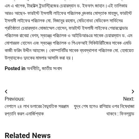
এম এ খালেক, টারটেক্স ইন্ডাস্ট্রিজের চেয়ারম্যান ড. ইফফাৎ জাহান।এই তালিকায়
আরও আছেন- ফারইস্ট ইসলামী লাইফের পরিচালক খন্দকার মোস্তাক মাহমুদ, ফারইস্ট
ইসলামী লাইফের পরিচালক মো. মিজানুর রহমান, মেডিনোভা মেডিকেল সার্ভিসের
প্রতিষ্ঠাতা চেয়ারম্যান মোজাম্মেল হোসেন, ফারইস্ট ইসলামী লাইফের শেয়ারহোল্ডার
পরিচালক রাবেয়া বেগম, স্বতন্ত্র পরিচালক ও আইডিআরএর সাবেক চেয়ারম্যান ড. এম
মোশাররফ হোসেন এবং স্বতন্ত্র পরিচালক ও পিএফআই সিকিউরিটিজের সাবেক এমডি
কাজী ফরিদ উদ্দীন আহমেদ। কোম্পানিটির সাবেক ব্যবস্থাপনা পরিচালক মো. হেমায়েত
উল্যাহকেও দুদকের মামলার আসামি করা হয়।
Posted in
অর্থনীতি
,
জাতীয় সংবাদ
Post
Previous:
Next:
navigation
নেপালে ২৪ লাখ ডলারের বৈদ্যুতিক সরঞ্জাম
যুদ্ধ শেষ হলেও রাশিয়ার ওপর নিষেধাজ্ঞা
রপ্তানি করল এনার্জিপ্যাক
থাকবে : ফিনল্যান্ড
Related News