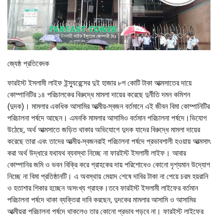
জ্যেষ্ঠ প্রতিবেদক
ফারইস্ট ইসলামী লাইফ ইন্স্যুরেন্সের দুই হাজার ৮শ কোটি টাকা আত্মসাতের দায়ে
কোম্পানিটির ১৪ পরিচালকের বিরুদ্ধে মামলা দায়ের করেছে দুর্নীতি দমন কমিশন
(দুদক)। মামলার একধিক আসামির আত্মীয়-স্বজন বর্তমানে এই জীবন বিমা কোম্পানিটির
পরিচালনা পর্ষদে আছেন। এমনকি মামলার আসামিও বর্তমান পরিচালনা পর্ষদে।ভিযোগ
উঠেছে, অর্থ আত্মসাতে জড়িত থাকার অভিযোগে দুদক যাদের বিরুদ্ধে মামলা দায়ের
করেছে তারা এবং তাদের আত্মীয়-স্বজনরাই পরিচালনা পর্ষদে প্রভাবশালী হওয়ায় আত্মসাৎ
করা অর্থ উদ্ধারে যথাযথ ব্যবস্থা নিচ্ছে না ফারইস্ট ইসলামী লাইফ। আবার
কোম্পানির জমি ও ভবন বিক্রি করে গ্রাহকের দায় পরিশোধেও কোনো দৃশ্যমান উদ্যোগ
নিচ্ছে না বিমা প্রতিষ্ঠানটি। এ অবস্থায় মেয়াদ শেষে দাবির টাকা না পেয়ে চরম হয়রানি
ও হতাশার শিকার হচ্ছেন অসংখ্য গ্রাহক।তবে ফারইস্ট ইসলামী লাইফের বর্তমান
পরিচালনা পর্ষদে থাকা ব্যক্তিরা দাবি করছেন, দুদকের মামলার আসামি ও আসামির
আত্মীয়রা পরিচালনা পর্ষদে থাকলেও তার কোনো প্রভাব পড়বে না। ফারইস্ট লাইফের