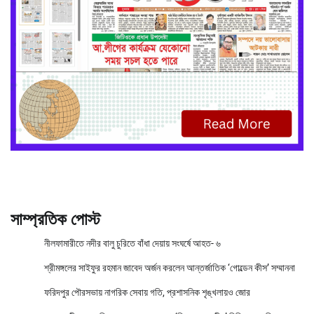
সাম্প্রতিক পোস্ট
নীলফামারীতে নদীর বালু চুরিতে বাঁধা দেয়ায় সংঘর্ষে আহত- ৬
শ্রীমঙ্গলের সাইফুর রহমান জাবেদ অর্জন করলেন আন্তর্জাতিক ‘গোল্ডেন কীস’ সম্মাননা
ফরিদপুর পৌরসভায় নাগরিক সেবায় গতি, প্রশাসনিক শৃঙ্খলায়ও জোর