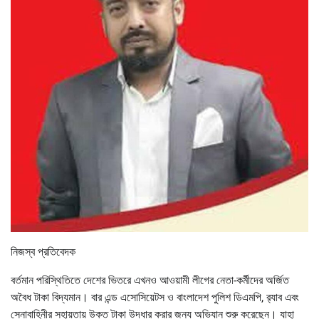
নিজস্ব প্রতিবেদক
বর্তমান পরিস্থিতিতে দেশের ভিতরে এখনও আওয়ামী লীগের নেতা-কর্মীদের অর্জিত
অবৈধ টাকা বিদ্যমান। বার এন্ড এসোসিয়েটস ও বাংলাদেশ পুলিশ ডিএমপি, র‌্যাব এবং
সেনাবাহিনীর সহায়তায় উক্ত টাকা উদ্ধার করার জন্য অভিযান শুরু করেছেন। যাহা