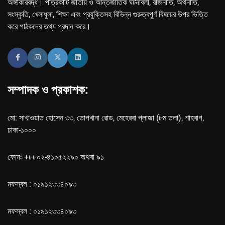
অঙ্গীকারবদ্ধ। পত্রিকাটি জাতীয় ও আন্তর্জাতিক ঘটনাবলী, রাজনীতি, অর্থনীতি,
সংস্কৃতি, খেলাধুলা, শিক্ষা এবং প্রযুক্তিসহ বিভিন্ন গুরুত্বপূর্ণ বিষয়ের উপর ভিত্তি
করে পাঠকদের তথ্য প্রদান করে।
সম্পাদক ও প্রকাশক:
মো: সাখাওয়াত হোসেন ৩৩, তোপখানা রোড, মেহেরবা প্লাজা (৮ম তলা), শাহবাগ,
ঢাকা-১০০০
ফোনঃ +৮৮০২-৪১০৫২২৯০ অথবা ৯১
মফস্বল : ০১৯১২৩৩৪০৯৩
মফস্বল : ০১৯১২৩৩৪০৯৩