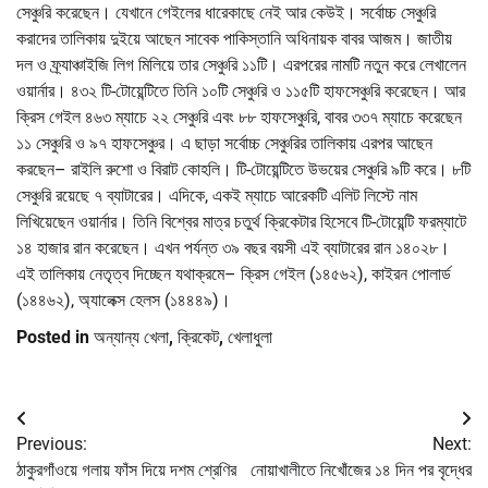
সেঞ্চুরি করেছেন। যেখানে গেইলের ধারেকাছে নেই আর কেউই। সর্বোচ্চ সেঞ্চুরি
করাদের তালিকায় দুইয়ে আছেন সাবেক পাকিস্তানি অধিনায়ক বাবর আজম। জাতীয়
দল ও ফ্র্যাঞ্চাইজি লিগ মিলিয়ে তার সেঞ্চুরি ১১টি। এরপরের নামটি নতুন করে লেখালেন
ওয়ার্নার। ৪৩২ টি-টোয়েন্টিতে তিনি ১০টি সেঞ্চুরি ও ১১৫টি হাফসেঞ্চুরি করেছেন। আর
ক্রিস গেইল ৪৬৩ ম্যাচে ২২ সেঞ্চুরি এবং ৮৮ হাফসেঞ্চুরি, বাবর ৩৩৭ ম্যাচে করেছেন
১১ সেঞ্চুরি ও ৯৭ হাফসেঞ্চুর। এ ছাড়া সর্বোচ্চ সেঞ্চুরির তালিকায় এরপর আছেন
করছেন– রাইলি রুশো ও বিরাট কোহলি। টি-টোয়েন্টিতে উভয়ের সেঞ্চুরি ৯টি করে। ৮টি
সেঞ্চুরি রয়েছে ৭ ব্যাটারের। এদিকে, একই ম্যাচে আরেকটি এলিট লিস্টে নাম
লিখিয়েছেন ওয়ার্নার। তিনি বিশ্বের মাত্র চতুর্থ ক্রিকেটার হিসেবে টি-টোয়েন্টি ফরম্যাটে
১৪ হাজার রান করেছেন। এখন পর্যন্ত ৩৯ বছর বয়সী এই ব্যাটারের রান ১৪০২৮।
এই তালিকায় নেতৃত্ব দিচ্ছেন যথাক্রমে– ক্রিস গেইল (১৪৫৬২), কাইরন পোলার্ড
(১৪৪৬২), অ্যালেক্স হেলস (১৪৪৪৯)।
Posted in
অন্যান্য খেলা
,
ক্রিকেট
,
খেলাধুলা
Post
Previous:
Next:
navigation
ঠাকুরগাঁওয়ে গলায় ফাঁস দিয়ে দশম শ্রেণির
নোয়াখালীতে নিখোঁজের ১৪ দিন পর বৃদ্ধের