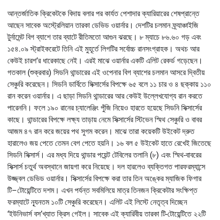
আন্তর্জাতিক ক্রিকেটকে বিদায় বলার পর কার্যত পেশাদার ক্যারিয়ারের শেষপ্রান্তে
আছেন সাবেক অস্ট্রেলিয়ান তারকা ডেভিড ওয়ার্নার। দেশটির চলমান ফ্র্যাঞ্চাইজি
টুর্নামেন্ট বিগ ব্যাশে তার ব্যাটে রীতিমতো আগুন ঝরছে। ৮ ম্যাচে ৮৬.৬০ গড় এবং
১৫৪.০৯ স্ট্রাইকরেটে তিনি এই মুহূর্তে লিগটির সর্বোচ্চ রানসংগ্রাহক। অথচ আর
কেউই চারশ’র ধারেকাছে নেই। এরই মাঝে ওয়ার্নার একটি এলিট রেকর্ড গড়েছেন।
গতকাল (শুক্রবার) সিডনি থান্ডারের এই ওপেনার বিগ ব্যাশের চলমান আসরে দ্বিতীয়
সেঞ্চুরি করেছেন। সিডনি ডার্বিতে সিক্সার্সের বিপক্ষে ৬৫ বলে ১১ চার ও ৪ ছক্কায় ১১০
রান করেন ওয়ার্নার। এ ছাড়া সিডনি থান্ডারের আর কেউই উল্লেখযোগ্য রান করতে
পারেননি। ফলে ১৯০ রানের চ্যালেঞ্জিং পুঁজি নিয়েও হারতে হয়েছে সিডনি সিক্সার্সের
কাছে। থান্ডারের বিপক্ষে লক্ষ্য তাড়ায় নেমে সিক্সার্সের স্টিভেন স্মিথ সেঞ্চুরি ও বাবর
আজম ৪৭ রান করে জয়ের পথ সুগম করেন। মাঝে তারা কয়েকটি উইকেট দ্রুত
হারালেও জয় পেতে তেমন বেগ পেতে হয়নি। ১৬ বল ৫ উইকেট হাতে রেখেই জিতেছে
সিডনি সিক্সার্স। এর মধ্য দিয়ে থান্ডার পয়েন্ট টেবিলের তলানি (৮) এবং স্মিথ-বাবরের
সিক্সার্স চতুর্থ অবস্থানে জায়গা করে নিয়েছে। দল হারলেও ব্যক্তিগত পারফরম্যান্সে
উজ্জ্বল ডেভিড ওয়ার্নার। সিক্সার্সের বিপক্ষে করা তার তিন অঙ্কের ম্যাজিক ফিগার
টি–টোয়েন্টিতে দশম। এখন পর্যন্ত সবমিলিয়ে মাত্র তিনজন ক্রিকেটার সংক্ষিপ্ত
ফরম্যাটে ন্যূনতম ১০টি সেঞ্চুরি করেছেন। এলিট এই লিস্টে নেতৃত্ব দিচ্ছেন
‘ইউনিভার্স বস’খ্যাত ক্রিস গেইল। সাবেক এই ক্যারিবীয় তারকা টি-টোয়েন্টিতে ২২টি