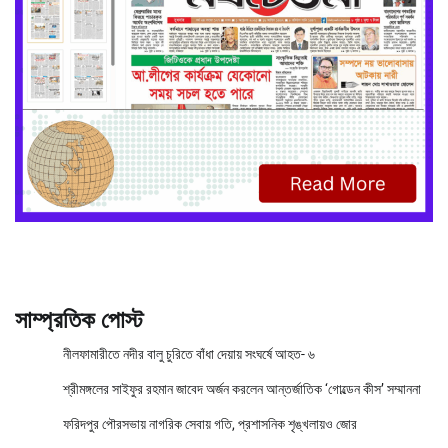
সাম্প্রতিক পোস্ট
নীলফামারীতে নদীর বালু চুরিতে বাঁধা দেয়ায় সংঘর্ষে আহত- ৬
শ্রীমঙ্গলের সাইফুর রহমান জাবেদ অর্জন করলেন আন্তর্জাতিক ‘গোল্ডেন কীস’ সম্মাননা
ফরিদপুর পৌরসভায় নাগরিক সেবায় গতি, প্রশাসনিক শৃঙ্খলায়ও জোর