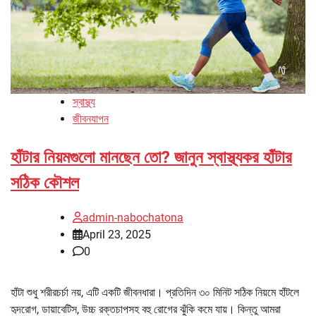
স্বাস্থ্য
জীবনযাপন
হাঁটার নিয়মগুলো মানছেন তো? জানুন স্বাস্থ্যকর হাঁটার
সঠিক কৌশল
admin-nabochatona
April 23, 2025
0
হাঁটা শুধু শরীরচর্চা নয়, এটি একটি জীবনধারা। প্রতিদিন ৩০ মিনিট সঠিক নিয়মে হাঁটলে
হৃদরোগ, ডায়াবেটিস, উচ্চ রক্তচাপসহ বহু রোগের ঝুঁকি কমে যায়। কিন্তু আমরা