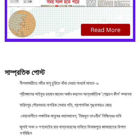
সাম্প্রতিক পোস্ট
নীলফামারীতে নদীর বালু চুরিতে বাঁধা দেয়ায় সংঘর্ষে আহত- ৬
শ্রীমঙ্গলের সাইফুর রহমান জাবেদ অর্জন করলেন আন্তর্জাতিক ‘গোল্ডেন কীস’ সম্মাননা
ফরিদপুর পৌরসভায় নাগরিক সেবায় গতি, প্রশাসনিক শৃঙ্খলায়ও জোর
নোয়াখালীতে লক্ষাধিক মানুষের মহাসমাবেশ, ‘হিজবুত তাওহীদ’ নিষিদ্ধের দাবি
জুলাই সনদ ও গণভোটের রায় বাস্তবায়নের দাবিতে দিনাজপুরে জামায়াতের বিশাল
গণমিছিল