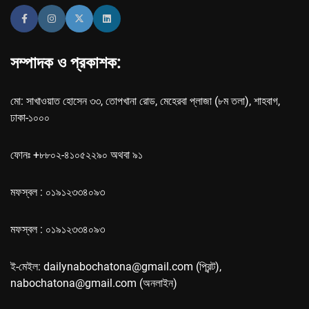
সম্পাদক ও প্রকাশক:
মো: সাখাওয়াত হোসেন ৩৩, তোপখানা রোড, মেহেরবা প্লাজা (৮ম তলা), শাহবাগ,
ঢাকা-১০০০
ফোনঃ +৮৮০২-৪১০৫২২৯০ অথবা ৯১
মফস্বল : ০১৯১২৩৩৪০৯৩
মফস্বল : ০১৯১২৩৩৪০৯৩
ই-মেইল: dailynabochatona@gmail.com (প্রিন্ট),
nabochatona@gmail.com (অনলাইন)