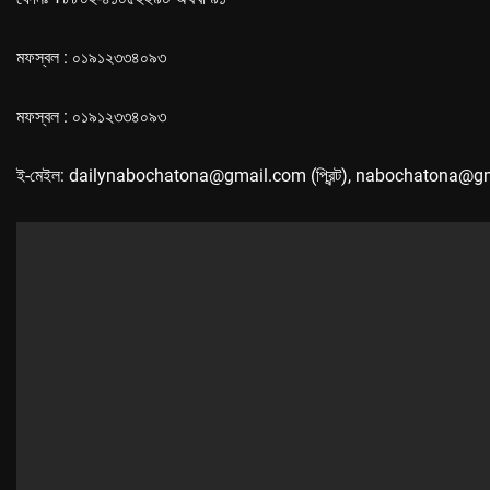
মফস্বল : ০১৯১২৩৩৪০৯৩
মফস্বল : ০১৯১২৩৩৪০৯৩
ই-মেইল: dailynabochatona@gmail.com (প্রিন্ট), nabochatona@g