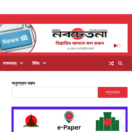
সাক্ষাৎকার
বিবিধ
অনুসন্ধান করুন
অনুসন্ধান