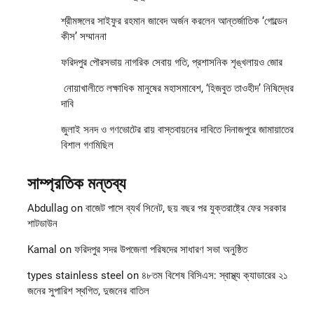
শ্রীমঙ্গলের সাইফুর রহমান জাবেদ অর্জন করলেন আন্তর্জাতিক ‘গোল্ডেন
কীস’ সম্মাননা
ফরিদপুর পৌরসভায় নাগরিক সেবায় গতি, প্রশাসনিক শৃঙ্খলায়ও জোর
নোয়াখালীতে লক্ষাধিক মানুষের মহাসমাবেশ, ‘হিজবুত তাওহীদ’ নিষিদ্ধের
দাবি
জুলাই সনদ ও গণভোটের রায় বাস্তবায়নের দাবিতে দিনাজপুরে জামায়াতের
বিশাল গণমিছিল
সাম্প্রতিক মন্তব্য
Abdullag
on
বাজেট পাসে ব্যর্থ সিনেট, ছয় বছর পর যুক্তরাষ্ট্রে ফের সরকার
শাটডাউন
Kamal
on
ফরিদপুর সদর উপজেলা পরিষদের সাধারণ সভা অনুষ্ঠিত
types stainless steel
on
৪৮তম বিশেষ বিসিএস: স্বাস্থ্য ক্যাডারের ২১
জনের সুপারিশ স্থগিত, দুজনের বাতিল