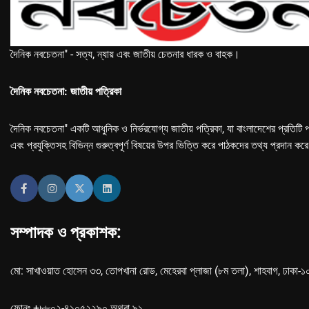
দৈনিক নবচেতনা" - সত্য, ন্যায় এবং জাতীয় চেতনার ধারক ও বাহক।
দৈনিক নবচেতনা: জাতীয় পত্রিকা
দৈনিক নবচেতনা" একটি আধুনিক ও নির্ভরযোগ্য জাতীয় পত্রিকা, যা বাংলাদেশের প্রতিটি প
এবং প্রযুক্তিসহ বিভিন্ন গুরুত্বপূর্ণ বিষয়ের উপর ভিত্তি করে পাঠকদের তথ্য প্রদান কর
সম্পাদক ও প্রকাশক:
মো: সাখাওয়াত হোসেন ৩৩, তোপখানা রোড, মেহেরবা প্লাজা (৮ম তলা), শাহবাগ, ঢাকা-
ফোনঃ +৮৮০২-৪১০৫২২৯০ অথবা ৯১