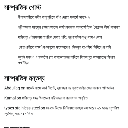
সাম্প্রতিক পোস্ট
নীলফামারীতে নদীর বালু চুরিতে বাঁধা দেয়ায় সংঘর্ষে আহত- ৬
শ্রীমঙ্গলের সাইফুর রহমান জাবেদ অর্জন করলেন আন্তর্জাতিক ‘গোল্ডেন কীস’ সম্মাননা
ফরিদপুর পৌরসভায় নাগরিক সেবায় গতি, প্রশাসনিক শৃঙ্খলায়ও জোর
নোয়াখালীতে লক্ষাধিক মানুষের মহাসমাবেশ, ‘হিজবুত তাওহীদ’ নিষিদ্ধের দাবি
জুলাই সনদ ও গণভোটের রায় বাস্তবায়নের দাবিতে দিনাজপুরে জামায়াতের বিশাল
গণমিছিল
সাম্প্রতিক মন্তব্য
Abdullag
on
বাজেট পাসে ব্যর্থ সিনেট, ছয় বছর পর যুক্তরাষ্ট্রে ফের সরকার শাটডাউন
Kamal
on
ফরিদপুর সদর উপজেলা পরিষদের সাধারণ সভা অনুষ্ঠিত
types stainless steel
on
৪৮তম বিশেষ বিসিএস: স্বাস্থ্য ক্যাডারের ২১ জনের সুপারিশ
স্থগিত, দুজনের বাতিল