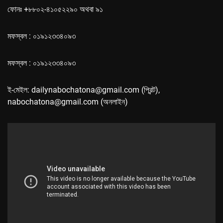
ফোনঃ +৮৮০২-৪১০৫২২৯০ অথবা ৯১
মফস্বল : ০১৯১২৩৩৪০৯৩
মফস্বল : ০১৯১২৩৩৪০৯৩
ই-মেইল: dailynabochatona@gmail.com (প্রিন্ট),
nabochatona@gmail.com (অনলাইন)