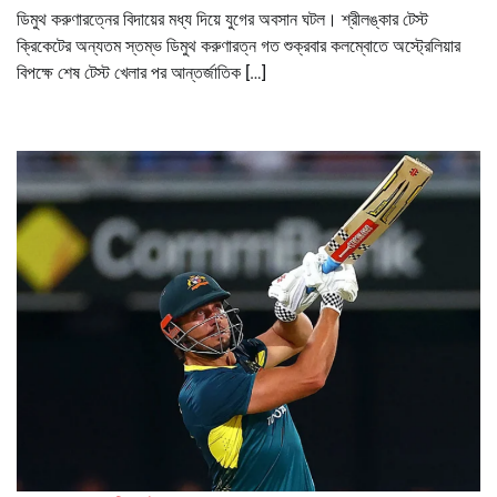
ডিমুথ করুণারত্নের বিদায়ের মধ্য দিয়ে যুগের অবসান ঘটল। শ্রীলঙ্কার টেস্ট
ক্রিকেটের অন্যতম স্তম্ভ ডিমুথ করুণারত্ন গত শুক্রবার কলম্বোতে অস্ট্রেলিয়ার
বিপক্ষে শেষ টেস্ট খেলার পর আন্তর্জাতিক […]