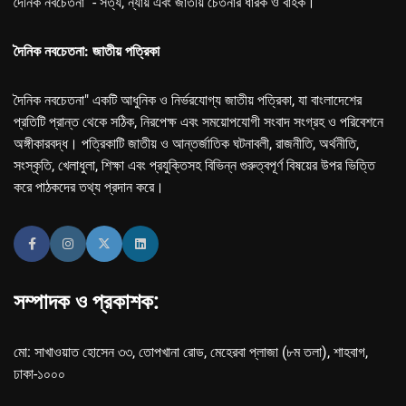
দৈনিক নবচেতনা" - সত্য, ন্যায় এবং জাতীয় চেতনার ধারক ও বাহক।
দৈনিক নবচেতনা: জাতীয় পত্রিকা
দৈনিক নবচেতনা" একটি আধুনিক ও নির্ভরযোগ্য জাতীয় পত্রিকা, যা বাংলাদেশের
প্রতিটি প্রান্ত থেকে সঠিক, নিরপেক্ষ এবং সময়োপযোগী সংবাদ সংগ্রহ ও পরিবেশনে
অঙ্গীকারবদ্ধ। পত্রিকাটি জাতীয় ও আন্তর্জাতিক ঘটনাবলী, রাজনীতি, অর্থনীতি,
সংস্কৃতি, খেলাধুলা, শিক্ষা এবং প্রযুক্তিসহ বিভিন্ন গুরুত্বপূর্ণ বিষয়ের উপর ভিত্তি
করে পাঠকদের তথ্য প্রদান করে।
সম্পাদক ও প্রকাশক:
মো: সাখাওয়াত হোসেন ৩৩, তোপখানা রোড, মেহেরবা প্লাজা (৮ম তলা), শাহবাগ,
ঢাকা-১০০০