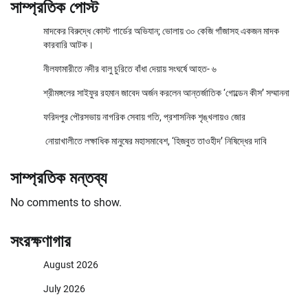
সাম্প্রতিক পোস্ট
মাদকের বিরুদ্ধে কোস্ট গার্ডের অভিযান; ভোলায় ৩০ কেজি গাঁজাসহ একজন মাদক
কারবারি আটক।
নীলফামারীতে নদীর বালু চুরিতে বাঁধা দেয়ায় সংঘর্ষে আহত- ৬
শ্রীমঙ্গলের সাইফুর রহমান জাবেদ অর্জন করলেন আন্তর্জাতিক ‘গোল্ডেন কীস’ সম্মাননা
ফরিদপুর পৌরসভায় নাগরিক সেবায় গতি, প্রশাসনিক শৃঙ্খলায়ও জোর
নোয়াখালীতে লক্ষাধিক মানুষের মহাসমাবেশ, ‘হিজবুত তাওহীদ’ নিষিদ্ধের দাবি
সাম্প্রতিক মন্তব্য
No comments to show.
সংরক্ষণাগার
August 2026
July 2026