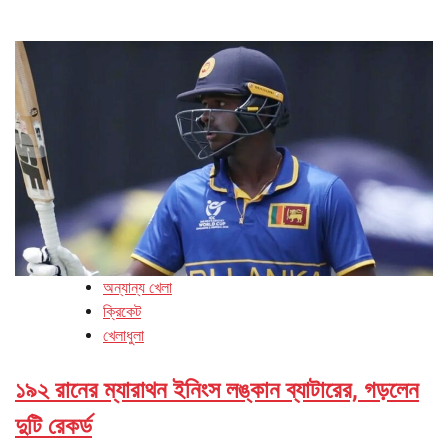
অন্যান্য খেলা
ক্রিকেট
খেলাধুলা
১৯২ রানের ম্যারাথন ইনিংস লঙ্কান ব্যাটারের, গড়লেন
দুটি রেকর্ড