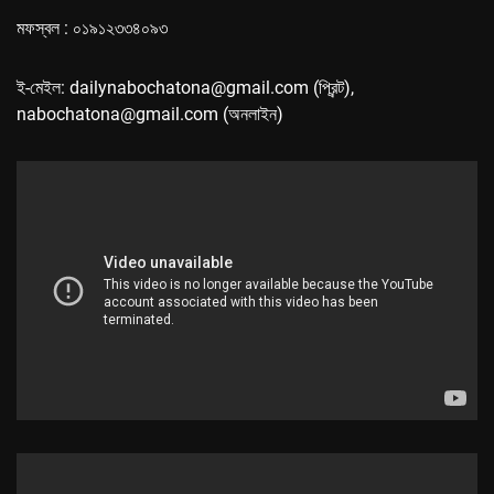
মফস্বল : ০১৯১২৩৩৪০৯৩
ই-মেইল: dailynabochatona@gmail.com (প্রিন্ট),
nabochatona@gmail.com (অনলাইন)