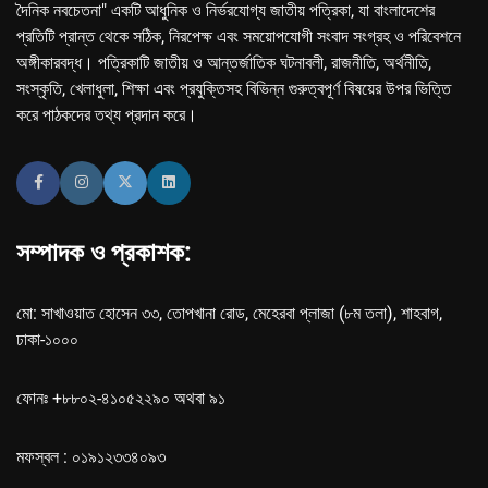
দৈনিক নবচেতনা" একটি আধুনিক ও নির্ভরযোগ্য জাতীয় পত্রিকা, যা বাংলাদেশের
প্রতিটি প্রান্ত থেকে সঠিক, নিরপেক্ষ এবং সময়োপযোগী সংবাদ সংগ্রহ ও পরিবেশনে
অঙ্গীকারবদ্ধ। পত্রিকাটি জাতীয় ও আন্তর্জাতিক ঘটনাবলী, রাজনীতি, অর্থনীতি,
সংস্কৃতি, খেলাধুলা, শিক্ষা এবং প্রযুক্তিসহ বিভিন্ন গুরুত্বপূর্ণ বিষয়ের উপর ভিত্তি
করে পাঠকদের তথ্য প্রদান করে।
সম্পাদক ও প্রকাশক:
মো: সাখাওয়াত হোসেন ৩৩, তোপখানা রোড, মেহেরবা প্লাজা (৮ম তলা), শাহবাগ,
ঢাকা-১০০০
ফোনঃ +৮৮০২-৪১০৫২২৯০ অথবা ৯১
মফস্বল : ০১৯১২৩৩৪০৯৩