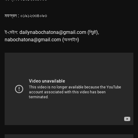
মফস্বল : ০১৯১২৩৩৪০৯৩
ই-মেইল: dailynabochatona@gmail.com (প্রিন্ট),
nabochatona@gmail.com (অনলাইন)