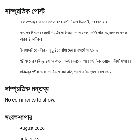
সাম্প্রতিক পোস্ট
নারায়ণগঞ্জে চালককে হত্যা করে অটোরিকশা ছিনতাই, গ্রেপ্তার ২
মাদকের বিরুদ্ধে কোস্ট গার্ডের অভিযান; ভোলায় ৩০ কেজি গাঁজাসহ একজন মাদক
কারবারি আটক।
নীলফামারীতে নদীর বালু চুরিতে বাঁধা দেয়ায় সংঘর্ষে আহত- ৬
শ্রীমঙ্গলের সাইফুর রহমান জাবেদ অর্জন করলেন আন্তর্জাতিক ‘গোল্ডেন কীস’ সম্মাননা
ফরিদপুর পৌরসভায় নাগরিক সেবায় গতি, প্রশাসনিক শৃঙ্খলায়ও জোর
সাম্প্রতিক মন্তব্য
No comments to show.
সংরক্ষণাগার
August 2026
July 2026