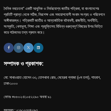
দৈনিক নবচেতনা" একটি আধুনিক ও নির্ভরযোগ্য জাতীয় পত্রিকা, যা বাংলাদেশের
প্রতিটি প্রান্ত থেকে সঠিক, নিরপেক্ষ এবং সময়োপযোগী সংবাদ সংগ্রহ ও পরিবেশনে
অঙ্গীকারবদ্ধ। পত্রিকাটি জাতীয় ও আন্তর্জাতিক ঘটনাবলী, রাজনীতি, অর্থনীতি,
সংস্কৃতি, খেলাধুলা, শিক্ষা এবং প্রযুক্তিসহ বিভিন্ন গুরুত্বপূর্ণ বিষয়ের উপর ভিত্তি
করে পাঠকদের তথ্য প্রদান করে।
সম্পাদক ও প্রকাশক:
মো: সাখাওয়াত হোসেন ৩৩, তোপখানা রোড, মেহেরবা প্লাজা (৮ম তলা), শাহবাগ,
ঢাকা-১০০০
ফোনঃ +৮৮০২-৪১০৫২২৯০ অথবা ৯১
মফস্বল : ০১৯১২৩৩৪০৯৩