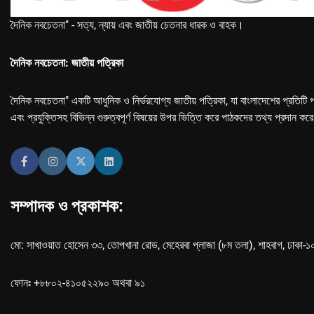
দৈনিক নবচেতনা" - সত্য, ন্যায় এবং জাতীয় চেতনার ধারক ও বাহক।
দৈনিক নবচেতনা: জাতীয় পত্রিকা
দৈনিক নবচেতনা" একটি আধুনিক ও নির্ভরযোগ্য জাতীয় পত্রিকা, যা বাংলাদেশের প্রতিটি প
এবং প্রযুক্তিসহ বিভিন্ন গুরুত্বপূর্ণ বিষয়ের উপর ভিত্তি করে পাঠকদের তথ্য প্রদান কর
সম্পাদক ও প্রকাশক:
মো: সাখাওয়াত হোসেন ৩৩, তোপখানা রোড, মেহেরবা প্লাজা (৮ম তলা), শাহবাগ, ঢাকা-
ফোনঃ +৮৮০২-৪১০৫২২৯০ অথবা ৯১