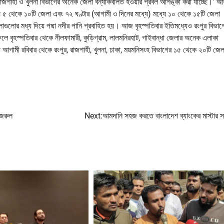
কে রাজশাহী ও খুলনা বিভাগের অনেক জেলা বন্যাকবলিত হওয়ার প্রবল আশঙ্কা করা যাচ্ছে।’ আ
ে ৫ থেকে ১০টি জেলা এবং ৭২ ঘণ্টার (আগামী ৩ দিনের মধ্যে) মধ্যে ১০ থেকে ১৫টি জেলা
াগুলোর মধ্য দিয়ে পদ্মা নদীর পানি প্রবাহিত হয়। আজ বৃহস্পতিবার ইতিমধ্যেও রংপুর বিভাগ
ফলে বৃহস্পতিবার থেকে নীলফামারী, কুড়িগ্রাম, লালমনিরহাট, গাইবান্ধা জেলার অনেক এলাকা
গামী রবিবার থেকে রংপুর, রাজশাহী, খুলনা, ঢাকা, ময়মনিসংহ বিভাগের ১৫ থেকে ২০টি জেলা
নজরুল
Next:
আমদানি সহজ করতে বাংলাদেশ ব্যাংকের মাস্টার সার