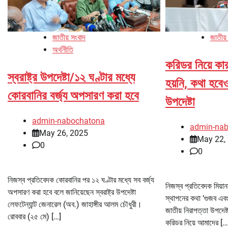
জাতীয় সংবাদ
জাতীয়
অর্থনীতি
করিডর নিয়ে কা
স্বরাষ্ট্র উপদেষ্টা/১২ ঘণ্টার মধ্যে
হয়নি, কথা হবেও
কোরবানির বর্জ্য অপসারণ করা হবে
উপদেষ্টা
admin-nabochatona
admin-na
May 26, 2025
May 22,
0
0
নিজস্ব প্রতিবেদক কোরবানির পর ১২ ঘণ্টার মধ্যে সব বর্জ্য
নিজস্ব প্রতিবেদক মিয়া
অপসারণ করা হবে বলে জানিয়েছেন স্বরাষ্ট্র উপদেষ্টা
স্থাপনের কথা ‘গুজব এবং 
লেফটেন্যান্ট জেনারেল (অব.) জাহাঙ্গীর আলম চৌধুরী।
জাতীয় নিরাপত্তা উপদেষ্ট
রোববার (২৫ মে) […]
করিডর নিয়ে আমাদের […