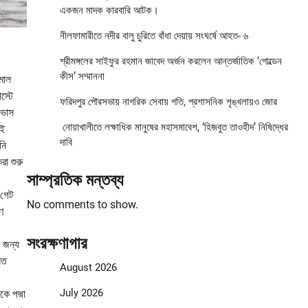
একজন মাদক কারবারি আটক।
নীলফামারীতে নদীর বালু চুরিতে বাঁধা দেয়ায় সংঘর্ষে আহত- ৬
শ্রীমঙ্গলের সাইফুর রহমান জাবেদ অর্জন করলেন আন্তর্জাতিক ‘গোল্ডেন
কীস’ সম্মাননা
মাল
স্টে
ফরিদপুর পৌরসভায় নাগরিক সেবায় গতি, প্রশাসনিক শৃঙ্খলায়ও জোর
াভাস
নোয়াখালীতে লক্ষাধিক মানুষের মহাসমাবেশ, ‘হিজবুত তাওহীদ’ নিষিদ্ধের
এই
দাবি
নি
রা শুরু
সাম্প্রতিক মন্তব্য
 গেট
No comments to show.
ণ
সংরক্ষণাগার
র জন্য
িত
August 2026
July 2026
ে পদ্মা