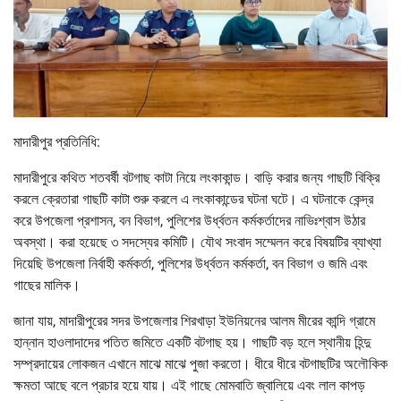
মাদারীপুর প্রতিনিধি:
মাদারীপুরে কথিত শতবর্ষী বটগাছ কাটা নিয়ে লংকাকান্ড। বাড়ি করার জন্য গাছটি বিক্রি
করলে ক্রেতারা গাছটি কাটা শুরু করলে এ লংকাকান্ডের ঘটনা ঘটে। এ ঘটনাকে কেন্দ্র
করে উপজেলা প্রশাসন, বন বিভাগ, পুলিশের উর্ধ্বতন কর্মকর্তাদের নাভিঃশ্বাস উঠার
অবস্থা। করা হয়েছে ৩ সদস্যের কমিটি। যৌথ সংবাদ সম্মেলন করে বিষয়টির ব্যাখ্যা
দিয়েছি উপজেলা নির্বাহী কর্মকর্তা, পুলিশের উর্ধ্বতন কর্মকর্তা, বন বিভাগ ও জমি এবং
গাছের মালিক।
জানা যায়, মাদারীপুরের সদর উপজেলার শিরখাড়া ইউনিয়নের আলম মীরের কান্দি গ্রামে
হান্নান হাওলাদাদের পতিত জমিতে একটি বটগাছ হয়। গাছটি বড় হলে স্থানীয় হিন্দু
সম্প্রদায়ের লোকজন এখানে মাঝে মাঝে পুজা করতো। ধীরে ধীরে বটগাছটির অলৌকিক
ক্ষমতা আছে বলে প্রচার হয়ে যায়। এই গাছে মোমবাতি জ্বালিয়ে এবং লাল কাপড়