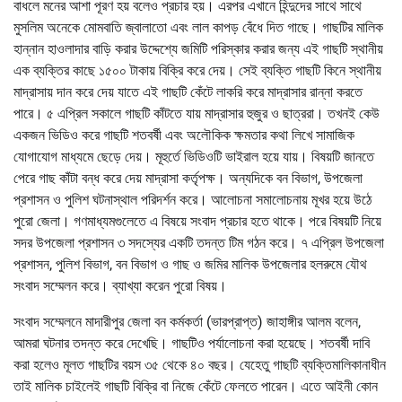
বাধলে মনের আশা পূরণ হয় বলেও প্রচার হয়। এরপর এখানে হিন্দুদের সাথে সাথে
মুসলিম অনেকে মোমবাতি জ্বালাতো এবং লাল কাপড় বেঁধে দিত গাছে। গাছটির মালিক
হান্নান হাওলাদার বাড়ি করার উদ্দেশ্যে জমিটি পরিস্কার করার জন্য এই গাছটি স্থানীয়
এক ব্যক্তির কাছে ১৫০০ টাকায় বিক্রি করে দেয়। সেই ব্যক্তি গাছটি কিনে স্থানীয়
মাদ্রাসায় দান করে দেয় যাতে এই গাছটি কেঁটে লাকরি করে মাদ্রাসার রান্না করতে
পারে। ৫ এপ্রিল সকালে গাছটি কাঁটতে যায় মাদ্রাসার হুজুর ও ছাত্ররা। তখনই কেউ
একজন ভিডিও করে গাছটি শতবর্ষী এবং অলৌকিক ক্ষমতার কথা লিখে সামাজিক
যোগাযোগ মাধ্যমে ছেড়ে দেয়। মূহুর্তে ভিডিওটি ভাইরাল হয়ে যায়। বিষয়টি জানতে
পেরে গাছ কাঁটা বন্ধ করে দেয় মাদ্রাসা কর্তৃপক্ষ। অন্যদিকে বন বিভাগ, উপজেলা
প্রশাসন ও পুলিশ ঘটনাস্থাল পরিদর্শন করে। আলোচনা সমালোচনায় মূখর হয়ে উঠে
পুরো জেলা। গণমাধ্যমগুলেতে এ বিষয়ে সংবাদ প্রচার হতে থাকে। পরে বিষয়টি নিয়ে
সদর উপজেলা প্রশাসন ৩ সদস্যের একটি তদন্ত টিম গঠন করে। ৭ এপ্রিল উপজেলা
প্রশাসন, পুলিশ বিভাগ, বন বিভাগ ও গাছ ও জমির মালিক উপজেলার হলরুমে যৌথ
সংবাদ সম্মেলন করে। ব্যাখ্যা করেন পুরো বিষয়।
সংবাদ সম্মেলনে মাদারীপুর জেলা বন কর্মকর্তা (ভারপ্রাপ্ত) জাহাঙ্গীর আলম বলেন,
আমরা ঘটনার তদন্ত করে দেখেছি। গাছটিও পর্যালোচনা করা হয়েছে। শতবর্ষী দাবি
করা হলেও মূলত গাছটির বয়স ৩৫ থেকে ৪০ বছর। যেহেতু গাছটি ব্যক্তিমালিকানাধীন
তাই মালিক চাইলেই গাছটি বিক্রি বা নিজে কেঁটে ফেলতে পারেন। এতে আইনী কোন