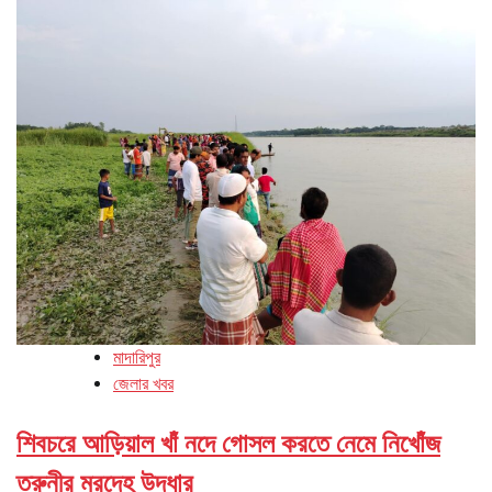
মাদারিপুর
জেলার খবর
শিবচরে আড়িয়াল খাঁ নদে গোসল করতে নেমে নিখোঁজ
তরুনীর মরদেহ উদ্ধার