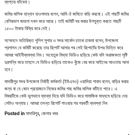
ব্যপ্তয় ঘটবেনা।
জমির মালিক হান্নান হাওলাদার বলেন, আমি ঐ জমিতে বাড়ি করবো। এই গাছটি জমির
বেশিরভাগ জায়গা দখল করে আছে। তাই জমিটি ঘর করার উপযুক্ত করতে গাছটি
১৫০০ টাকায় বিক্রি করে দেই।
সম্মেলনে অতিরিক্ত পুলিশ সুপার ও সদর সার্কেল চাতক চাকমা বলেন, উপজেলা
প্রশাসন যে কমিটি করেছে তার রিপোর্ট আসার পর সেই রিপোর্টের উপর ভিত্তি করে
আমরা আইনীব্যবস্থা নিব। অহেতুক মিথ্যা ভিডিও ছড়িয়ে কেউ যদি অরাজকতা সৃষ্টি
দুরসন্ধি করে তাহলে যে ভিডিও ছড়িয়ে তাকেও খুঁজে বের করে আইনের আওতায় আনা
হবে।
মাদারীপুর সদর উপজেলা নির্বাহী কর্মকর্তা (ইউএনও) ওয়াদিয়া শাবাব বলেন, বাড়ির করার
জন্য বা যে কোন প্রয়োজনে নিজের জমির গাছ জমির মালিক কাঁটতে পারে। এ
বিষয়টিকে কেউ ভুলভাবে ব্যাখ্যা দিয়ে যদি ভিডিও করে সামাজিক মাধ্যমে ছড়িয়ে দেয়
সেটাও অন্যায়। আমরা তদন্ত রিপোর্ট পাওয়ার পর পরবর্তী ব্যবস্থা নিব
Posted in
মাদারিপুর
,
জেলার খবর