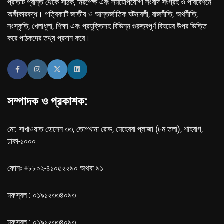
প্রতিটি প্রান্ত থেকে সঠিক, নিরপেক্ষ এবং সময়োপযোগী সংবাদ সংগ্রহ ও পরিবেশনে
অঙ্গীকারবদ্ধ। পত্রিকাটি জাতীয় ও আন্তর্জাতিক ঘটনাবলী, রাজনীতি, অর্থনীতি,
সংস্কৃতি, খেলাধুলা, শিক্ষা এবং প্রযুক্তিসহ বিভিন্ন গুরুত্বপূর্ণ বিষয়ের উপর ভিত্তি
করে পাঠকদের তথ্য প্রদান করে।
সম্পাদক ও প্রকাশক:
মো: সাখাওয়াত হোসেন ৩৩, তোপখানা রোড, মেহেরবা প্লাজা (৮ম তলা), শাহবাগ,
ঢাকা-১০০০
ফোনঃ +৮৮০২-৪১০৫২২৯০ অথবা ৯১
মফস্বল : ০১৯১২৩৩৪০৯৩
মফস্বল : ০১৯১২৩৩৪০৯৩