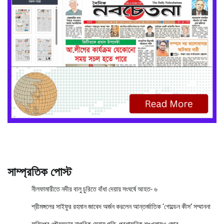
সাম্প্রতিক পোস্ট
নীলফামারীতে নদীর বালু চুরিতে বাঁধা দেয়ায় সংঘর্ষে আহত- ৬
শ্রীমঙ্গলের সাইফুর রহমান জাবেদ অর্জন করলেন আন্তর্জাতিক ‘গোল্ডেন কীস’ সম্মাননা