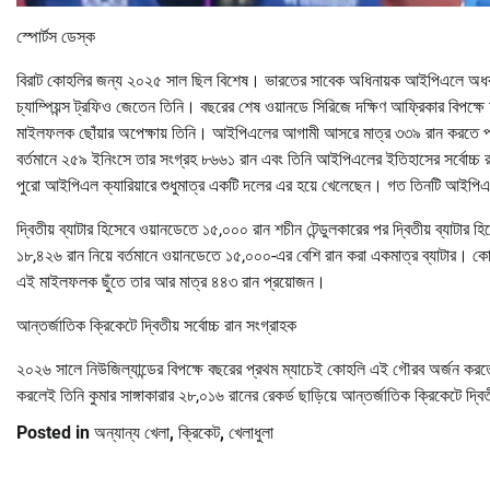
স্পোর্টস ডেস্ক
বিরাট কোহলির জন্য ২০২৫ সাল ছিল বিশেষ। ভারতের সাবেক অধিনায়ক আইপিএলে অধরা ট্রফি ছ
চ্যাম্পিয়ন্স ট্রফিও জেতেন তিনি। বছরের শেষ ওয়ানডে সিরিজে দক্ষিণ আফ্রিকার বিপক
মাইলফলক ছোঁয়ার অপেক্ষায় তিনি। আইপিএলের আগামী আসরে মাত্র ৩৩৯ রান করতে পারলে
বর্তমানে ২৫৯ ইনিংসে তার সংগ্রহ ৮৬৬১ রান এবং তিনি আইপিএলের ইতিহাসের সর্বোচ্চ র
পুরো আইপিএল ক্যারিয়ারে শুধুমাত্র একটি দলের এর হয়ে খেলেছেন। গত তিনটি আই
দ্বিতীয় ব্যাটার হিসেবে ওয়ানডেতে ১৫,০০০ রান শচীন টেন্ডুলকারের পর দ্বিতীয় ব্যাট
১৮,৪২৬ রান নিয়ে বর্তমানে ওয়ানডেতে ১৫,০০০-এর বেশি রান করা একমাত্র ব্যাটার। কো
এই মাইলফলক ছুঁতে তার আর মাত্র ৪৪৩ রান প্রয়োজন।
আন্তর্জাতিক ক্রিকেটে দ্বিতীয় সর্বোচ্চ রান সংগ্রাহক
২০২৬ সালে নিউজিল্যান্ডের বিপক্ষে বছরের প্রথম ম্যাচেই কোহলি এই গৌরব অর্জন ক
করলেই তিনি কুমার সাঙ্গাকারার ২৮,০১৬ রানের রেকর্ড ছাড়িয়ে আন্তর্জাতিক ক্রিকেটে দ্বিত
Posted in
অন্যান্য খেলা
,
ক্রিকেট
,
খেলাধুলা