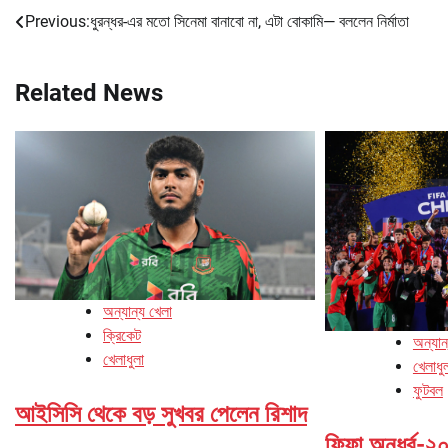
Previous:
ধুরন্ধর-এর মতো সিনেমা বানাবো না, এটা বোকামি— বললেন নির্মাতা
Post
navigation
Related News
অন্যান্য খেলা
ক্রিকেট
অন্যান
খেলাধুলা
খেলাধু
ফুটবল
আইসিসি থেকে বড় সুখবর পেলেন রিশাদ
ফিফা অনূর্ধ্ব-২০