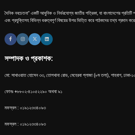
দৈনিক নবচেতনা" একটি আধুনিক ও নির্ভরযোগ্য জাতীয় পত্রিকা, যা বাংলাদেশের প্রতিটি প
এবং প্রযুক্তিসহ বিভিন্ন গুরুত্বপূর্ণ বিষয়ের উপর ভিত্তি করে পাঠকদের তথ্য প্রদান কর
সম্পাদক ও প্রকাশক:
মো: সাখাওয়াত হোসেন ৩৩, তোপখানা রোড, মেহেরবা প্লাজা (৮ম তলা), শাহবাগ, ঢাকা-
ফোনঃ +৮৮০২-৪১০৫২২৯০ অথবা ৯১
মফস্বল : ০১৯১২৩৩৪০৯৩
মফস্বল : ০১৯১২৩৩৪০৯৩