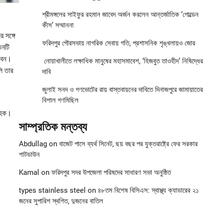
শ্রীমঙ্গলের সাইফুর রহমান জাবেদ অর্জন করলেন আন্তর্জাতিক ‘গোল্ডেন
কীস’ সম্মাননা
 সঙ্গে
ফরিদপুর পৌরসভায় নাগরিক সেবায় গতি, প্রশাসনিক শৃঙ্খলায়ও জোর
িনটি
রবেন।
নোয়াখালীতে লক্ষাধিক মানুষের মহাসমাবেশ, ‘হিজবুত তাওহীদ’ নিষিদ্ধের
ি তার
দাবি
জুলাই সনদ ও গণভোটের রায় বাস্তবায়নের দাবিতে দিনাজপুরে জামায়াতের
বিশাল গণমিছিল
রাহক।
সাম্প্রতিক মন্তব্য
Abdullag
on
বাজেট পাসে ব্যর্থ সিনেট, ছয় বছর পর যুক্তরাষ্ট্রে ফের সরকার
শাটডাউন
Kamal
on
ফরিদপুর সদর উপজেলা পরিষদের সাধারণ সভা অনুষ্ঠিত
types stainless steel
on
৪৮তম বিশেষ বিসিএস: স্বাস্থ্য ক্যাডারের ২১
জনের সুপারিশ স্থগিত, দুজনের বাতিল