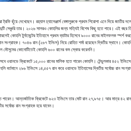
ুঁয়ে দেখেছেন। রয়্যাল চ্যালেঞ্জার্স বেঙ্গালুরুকে প্রথম শিরোপা এনে দিয়ে জাতীয় দলের
্ষে দুটি সেঞ্চুরি তার। ২০২৬ সালরও কোহলির জন্য সত্যিই বিশেষ কিছু হতে পারে। এই বছর ত
ই কোহলি টুর্নামেন্টের ইতিহাসে প্রথম ব্যাটার হিসেবে ৯০০০ রানের মাইলফলক স্পর্শ ক
ান সংগ্রাহক। ৭০৪৬ রান (২৬৭ ইনিংস) নিয়ে রোহিত শর্মা রয়েছেন দ্বিতীয় স্থানে। কোহল
পিএল মৌসুমের কোনোটিতেই কোহলি ৬০০ রানের কম স্কোর করেননি।
ার হিসেবে ওয়ানডে ক্রিকেটে ১৫,০০০ রানের মালিক হতে পারেন কোহলি। টেন্ডুলকার ৪৫২ ইনিংসে
হলি বর্তমানে ২৯৬ ইনিংসে ১৪,৫৫৭ রান করে ওয়ানডে ইতিহাসের দ্বিতীয় সর্বোচ্চ রান সংগ্
রতে পারেন। আন্তর্জাতিক ক্রিকেটে ৬২৩ ইনিংসে তার মোট রান ২৭,৯৭৫। আর মাত্র ৪২ রান
ীয় সর্বোচ্চ রান সংগ্রাহক হয়ে যাবেন।