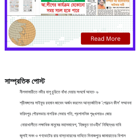
সাম্প্রতিক পোস্ট
নীলফামারীতে নদীর বালু চুরিতে বাঁধা দেয়ায় সংঘর্ষে আহত- ৬
শ্রীমঙ্গলের সাইফুর রহমান জাবেদ অর্জন করলেন আন্তর্জাতিক ‘গোল্ডেন কীস’ সম্মাননা
ফরিদপুর পৌরসভায় নাগরিক সেবায় গতি, প্রশাসনিক শৃঙ্খলায়ও জোর
নোয়াখালীতে লক্ষাধিক মানুষের মহাসমাবেশ, ‘হিজবুত তাওহীদ’ নিষিদ্ধের দাবি
জুলাই সনদ ও গণভোটের রায় বাস্তবায়নের দাবিতে দিনাজপুরে জামায়াতের বিশাল