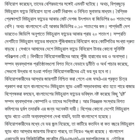
বিনিয়োগ করেছেন, তাদের বেশিরভাগের সঙ্গেই এমনটি ঘটেছে। অথচ, বিশ্বজুড়ে
মিউচুয়াল ফান্ডে বিনিয়োগ হলো একটি নিরাপদ ও নিশ্চিত মুনাফার মাধ্যম। বৈশ্বিক
প্রেক্ষাপটে মিউচুয়াল ফান্ডের আকার মোট দেশজ উৎপাদন বা জিডিপির ৬০ শতাংশের
বেশি। অথচ বাংলাদেশে এই আকার জিডিপির ০.১০ শতাংশের কম। পার্শ্ববর্তী দেশ
ভারতেও জিডিপি অনুপাতে মিউচুয়াল ফান্ডের আকার প্রায় ২০ শতাংশ। সম্প্রতি
দেশটিতে মিউচুয়াল ফান্ডের মাধ্যমে পুঁজিবাজারে বিনিয়োগ করে কোটিপতির সংখ্যা দ্রুত
বাড়ছে। সেখানে আমাদের দেশে মিউচুয়াল ফান্ডে বিনিয়োগ টানার কোনো সুনির্দিষ্ট
পরিকল্পনা নেই। বিপরীতে বিনিয়োগকারীদের আছে পুঁজি হারানোর ভয় ও অনাস্থা।
সম্পদ ব্যবস্থাপক প্রতিষ্ঠানগুলো বিগত দিনে যেভাবে দুর্নীতি ও অর্থ পাচার করেছে,
সেগুলো উদ্ধার না হওয়া পর্যন্ত বিনিয়োগকারীদের এই ভয় দূর হবে না।
বিনিয়োগকারীদের আস্থার জায়গাটি নিশ্চিত করা গেলে এবং ঘঅঠ-এর প্রকৃত চিত্র
প্রকাশ করা হলে বাংলাদেশেও মিউচুয়াল ফান্ড একটি সম্ভাবনাময় খাত হতে পারে বাজার
বিশ্লেষকরা বলছেন, বাংলাদেশের মিউচুয়াল ফান্ডের ভবিষ্যৎ নষ্ট করেছে কিছু ‘দুষ্ট’
সম্পদ ব্যবস্থাপক কোম্পানি ও তাদের সংশ্লিষ্টরা। আর নিয়ন্ত্রক সংস্থার বিগত
কমিশনের দুর্বল তদারকি এর জন্য অনেকটা দায়ী। বিশ্বের কোনো দেশেই মিউচুয়াল
ফান্ড খাতে এতটা অব্যবস্থাপনা দেখা যায়নি, যতটা বাংলাদেশে হয়েছে।
বিনিয়োগকারীদের মধ্যে যে ভয় জন্ম নিয়েছে, তা কাটিয়ে কতদিন বা কত বছরে মিউচুয়াল
ফান্ড খাত আস্থার জায়গায় ফিরতে পারবে, তা নিয়েও শঙ্কা রয়েছে। বাংলাদেশ
একাডেমি ফর সিকিউরিটিজ মার্কেটস (বিএএসএম)-এর মহাপরিচালক ড. তৌফিক