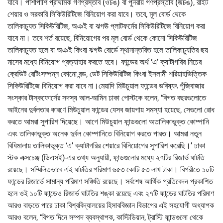
যাবে। পাশাপাশি প্রাথমিক গণপ্রস্তাব (ওচঙ) বা পুনরায় গণপ্রস্তাব (জচঙ), রাইট
শেয়ার ও সরকারি সিকিউরিটিজে বিনিয়োগ করা যাবে। তবে, মূল বোর্ড থেকে
তালিকাচ্যুত সিকিউরিটিজ, অঞই বা ঝগঊ প্লাটফর্মের সিকিউরিটিজে বিনিয়োগ করা
যাবে না। তবে শর্ত রয়েছে, বিনিয়োগের পর মূল বোর্ড থেকে কোনো সিকিউরিটিজ
তালিকাচ্যুত হলে বা অঞই কিংবা ঝগঊ বোর্ডে স্থানান্তরিত হলে তালিকাচ্যুতির ছয়
মাসের মধ্যে বিনিয়োগ প্রত্যাহার করতে হবে। ফান্ডের অর্থ ‘এ’ ক্যাটাগরির নিচের
ক্রেডিট রেটিংসম্পন্ন কোনো বন্ড, ডেট সিকিউরিটিজ কিংবা ইসলামী শরিয়াহভিত্তিক
সিকিউরিটিজে বিনিয়োগ করা যাবে না।মেয়াদি মিউচুয়াল ফান্ডের ভবিষ্যৎ পুঁজিবাজার
সংস্কার টাস্কফোর্সের সদস্য আল-আমিন ঢাকা পোস্টকে বলেন, ‘বিগত বছরগুলোতে
আইনের দুর্বলতার কারণে মিউচুয়াল ফান্ডের যেসব জায়গায় সমস্যা হয়েছে, সেগুলো রোধ
করতে আমরা সুপারিশ দিয়েছে। আগে মিউচুয়াল ফান্ডগুলো অতালিকাভুক্ত কোম্পানি
এবং তালিকাভুক্ত অনেক দুর্বল কোম্পানিতে বিনিয়োগ করতে পারত। আমরা নতুন
বিধিমালায় তালিকাভুক্ত ‘এ’ ক্যাটাগরির শেয়ারে বিনিয়োগের সুপারিশ করেছি।’ ঢাকা
স্টক এক্সচেঞ্জ (ডিএসই)-এর তথ্য অনুযায়ী, ফান্ডগুলোর মধ্যে ২৭টির রিজার্ভ ঘাটতি
রয়েছে। সম্মিলিতভাবে এই ঘাটতির পরিমাণ ৬৫৩ কোটি ৫৩ লাখ টাকা। বিপরীতে ১০টি
ফান্ডের রিজার্ভে সামান্য পরিমাণ সঞ্চিতি রয়েছে। সর্বশেষ আর্থিক প্রতিবেদন প্রকাশিত
হলে ওই ১০টি ফান্ডেও রিজার্ভ ঘাটতির শঙ্কা রয়েছে এবং ২৭টি ফান্ডের ঘাটতির পরিমাণ
আরও বাড়তে পারে ঢাকা বিশ্ববিদ্যালয়ের হিসাববিজ্ঞান বিভাগের এই সহযোগী অধ্যাপক
আরও বলেন, ‘বিগত দিনে সম্পদ ব্যবস্থাপক, কাস্টিডিয়ান, ট্রাস্টি ফান্ডগুলো থেকে