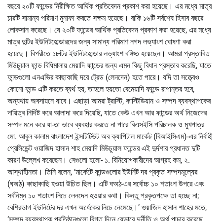
বছরে ২০টি ফান্ডের নিরীক্ষিত আর্থিক প্রতিবেদন প্রকাশ করা হয়েছে। এর মধ্যে মাত্র
চারটি সামান্য পরিমাণ মুনাফা করতে সক্ষম হয়েছে। বাকি ১৬টি সর্বশেষ হিসাব বছরে
লোকসান করেছে। যে ২০টি ফান্ডের আর্থিক প্রতিবেদন প্রকাশ করা হয়েছে, এর মধ্যে
মাত্র দুটির ইউনিটহোল্ডারদের জন্য সামান্য পরিমাণ নগদ লভ্যাংশ ঘোষণা করা
হয়েছে। বিপরীতে ১৮টির ইউনিটহোল্ডার লভ্যাংশ বঞ্চিত হয়েছেন। আমরা প্রস্তাবিত
মিউচুয়াল ফান্ড বিধিমালায় মেয়াদি ফান্ডের জন্য এমন কিছু বিধান প্রস্তাব করেছি, যাতে
ফান্ডগুলো এনএভির কাছাকাছি দরে ট্রেড (লেনদেন) হতে পারে। যদি তা সত্ত্বেও
কোনো ফান্ড এটি করতে ব্যর্থ হয়, তাহলে হয়তো বেমেয়াদি ফান্ডে রূপান্তর হবে,
অন্যথায় অবসায়নে যাবে। এছাড়া আমরা ট্রাস্টি, কাস্টিডিয়ান ও সম্পদ ব্যবস্থাপকের
দায়িত্ব নির্দিষ্ট করে আলাদা করে দিয়েছি, যাতে কেউ এখন আর ফান্ডের অর্থ নিজেদের
সম্পদ মনে করে যা-তা ভাবে ব্যবহার করতে না পারে বিএসইসি পরিচালক ও মুখপাত্র
মো. আবুল কালাম বাংলাদেশ ইন্সটিটিউট অব ক্যাপিটাল মার্কেট (বিআইসিএম)-এর নির্বাহী
প্রেসিডেন্ট ওয়াজিদ হাসান শাহ মেয়াদি মিউচুয়াল ফান্ডের এই দুর্দশার প্রধানত দুটি
কারণ উল্লেখ করেছেন। সেগুলো হলো- ১. বিনিয়োগকারীদের আগ্রহ কম, ২.
আস্থাহীনতা। তিনি বলেন, ‘মার্কেটে ফান্ডগুলোর ইউনিট দর প্রকৃত সম্পদমূল্যের
(ঘঅঠ) কাছাকাছি হওয়া উচিত ছিল। এটি ঘঅঠ-এর সর্বোচ্চ ১০ শতাংশ উপরে এবং
সর্বনিম্ন ১০ শতাংশ নিচে লেনদেন হওয়ার কথা। কিন্তু প্রকৃতপক্ষে তা হচ্ছে না;
বেশিরভাগ ইউনিটের দর এখন অর্ধেকের নিচে নেমেছে।’ ওয়াজিদ হাসান শাহের মতে,
‘সম্পদ ব্যবস্থাপক প্রতিষ্ঠানগুলো বিগত দিনে যেভাবে দুর্নীতি ও অর্থ পাচার করেছে,