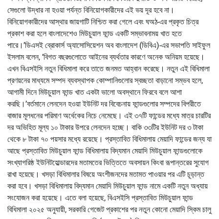
সেগুলো উদ্ধার না হওয়া পর্যন্ত বিনিয়োগকারীদের এই ভয় দূর হবে না।
বিনিয়োগকারীদের আস্থার জায়গাটি নিশ্চিত করা গেলে এবং ঘঅঠ-এর প্রকৃত চিত্র
প্রকাশ করা হলে বাংলাদেশেও মিউচুয়াল ফান্ড একটি সম্ভাবনাময় খাত হতে
পারে।’ডিএসই ব্রোকার্স অ্যাসোসিয়েশন অব বাংলাদেশ (ডিবিএ)-এর সভাপতি সাইফুল
ইসলাম বলেন, ‘বিগত বছরগুলোতে আইনের ব্যর্থতার কারণে অনেক অনিয়ম হয়েছে।
এখন বিএসইসি নতুন বিধিমালা করে তাতে জনমত আহ্বান করেছে। নতুন এই বিধিমালা
প্রণয়নের মাধ্যমে সম্পদ ব্যবস্থাপক কোম্পানিগুলোর স্বচ্ছতা বাড়ানো সম্ভব হলে,
আগামী দিনে মিউচুয়াল ফান্ড খাত একটা ভালো অবস্থানে ফিরবে বলে আশা
করছি।’বর্তমানে লেনদেন হওয়া ইউনিট দর বিবেচনায় ফান্ডগুলোর সম্পদের বিপরীতে
বাজার মূলধনের পরিমাণ অর্ধেকের নিচে নেমেছে। এই ৩৭টি ফান্ডের মধ্যে মাত্র চারটির
দর অভিহিত মূল্য ১০ টাকার উপরে লেনদেন হচ্ছে। বাকি ৩৩টির ইউনিট দর ৩ টাকা
থেকে ৮ টাকা ৭০ পয়সার মধ্যে রয়েছে। প্রস্তাবিত বিধিমালায় মেয়াদি ফান্ডের জন্য যা
আছে প্রস্তাবিত মিউচুয়াল ফান্ড বিধিমালায় বিদ্যমান মেয়াদি মিউচুয়াল ফান্ডগুলোকে
সংখ্যাগরিষ্ঠ ইউনিটহোল্ডারদের মতামতের ভিত্তিতে অবসায়ন কিংবা রূপান্তরের সুযোগ
রাখা হয়েছে। খসড়া বিধিমালার বিষয়ে অংশীজনদের মতামত পাওয়ার পর এটি চূড়ান্ত
করা হবে। খসড়া বিধিমালায় বিদ্যমান মেয়াদি মিউচুয়াল ফান্ড নামে একটি নতুন অধ্যায়
সংযোজন করা হয়েছে। এতে বলা হয়েছে, বিএসইসি প্রস্তাবিত মিউচুয়াল ফান্ড
বিধিমালা ২০২৫ অনুযায়ী, সরকারি গেজেট প্রকাশের পর নতুন কোনো মেয়াদি স্কিম চালু