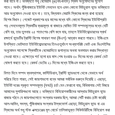
করা যাবে না। ভবিষ্যতে শুধু বেমেয়াদি (ঙঢ়বহ-ঊহফ) স্কিম অনুমোদনের সুযোগ
পাবে। অর্থাৎ পুঁজিবাজারে ইউনিট লেনদেন হবে এমন কোনো মিউচুয়াল ফান্ড ভবিষ্যতে
আর অনুমোদন দেওয়া হবে না। তবে, বিদ্যমান মেয়াদি স্কিমের জন্য রাখা হয়েছে
বিশেষ বিধান। গেজেট প্রকাশের ছয় মাসের মধ্যে যদি কোনো স্কিমের ইউনিটপ্রতি
গড় লেনদেনমূল্য স্কিমটির ক্রয়মূল্য বা বাজারে ঘোষিত নিট সম্পদমূল্যের মধ্যে যেটি
বেশি হয়, তার তুলনায় ২৫ শতাংশের বেশি কমে যায়, তাহলে ইউনিটহোল্ডারদের স্বার্থ
রক্ষার্থে ফান্ডটির ট্রাস্টি বিশেষ সাধারণ সভা (ঊএগ) আহ্বান করতে পারবে। ইজিএমে
উপস্থিত ভোটদাতা ইউনিটহোল্ডারদের তিন-চতুর্থাংশ সংখ্যাগরিষ্ঠ ভোট এবং বিএসইসির
অনুমোদন সাপেক্ষে স্কিমটিকে বেমেয়াদিতে রূপান্তর অথবা অবসায়ন করার সিদ্ধান্ত
নেওয়া যাবে। এক্ষেত্রে শর্ত হলো ছয় মাস শেষ হওয়ার ৩০ দিনের মধ্যে রেকর্ড ডেট
ঘোষণা করতে হবে। রেকর্ড ডেটের ২১ দিনের মধ্যে ইজিএম করতে হবে।
বিগত দিনে সম্পদ ব্যবস্থাপক, কাস্টিডিয়ান, ট্রাস্টি ফান্ডগুলো থেকে যেভাবে অর্থ
সরিয়ে নিতে পারত, সেই জায়গাগুলো বন্ধে আমরা সর্বাধিক গুরুত্ব দিয়েছি। এছাড়া,
ইউনিট দরের প্রকৃত সম্পদমূল্য (ঘঅঠ) চর্চা যেন ফেরানো যায়, বিধিমালায় সেই বিষয়ে
আমাদের সুপারিশগুলো আছে। ভবিষ্যতে বিনিয়োগকারীদের আস্থার মিউচুয়াল ফান্ড
বাজার গঠনে যে জায়গাগুলোতে সংস্কার দরকার ছিল, আমরা সেটি করার চেষ্টা করেছি
আল-আমিন, সদস্য, পুঁজিবাজার সংস্কার টাস্কফোর্স এছাড়া, মিউচুয়াল ফান্ড বা এর
স্কিমের অর্থ শুধু স্টক এক্সচেঞ্জের মূল বোর্ডে তালিকাভুক্ত সিকিউরিটিজে বিনিয়োগ করা