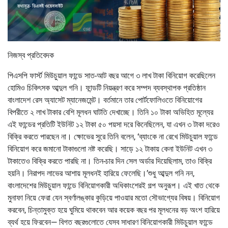
নিজস্ব প্রতিবেদক
পিএসপি ফার্স্ট মিউচুয়াল ফান্ডে সাত-আট বছর আগে ৩ লাখ টাকা বিনিয়োগ করেছিলেন
হোমিও চিকিৎসক আব্দুল গনি। ফান্ডটি নিয়ন্ত্রণ করে সম্পদ ব্যবস্থাপক প্রতিষ্ঠান
বাংলাদেশ রেস অ্যাসেট ম্যানেজমেন্ট। বর্তমানে তার পোর্টফোলিওতে বিনিয়োগের
বিপরীতে ২ লাখ টাকার বেশি মূলধন ঘাটতি দেখাচ্ছে। তিনি ১০ টাকা অভিহিত মূল্যের
এই ফান্ডের প্রতিটি ইউনিট ১২ টাকা ৫০ পয়সা দরে কিনেছিলেন, যা এখন ৩ টাকা দরেও
বিক্রি করতে পারছেন না। ক্ষোভের সুরে তিনি বলেন, ‘ব্যাংকে না রেখে মিউচুয়াল ফান্ডে
বিনিয়োগ করে জমানো টাকাগুলো নষ্ট করেছি। সাড়ে ১২ টাকায় কেনা ইউনিট এখন ৩
টাকাতেও বিক্রি করতে পারছি না। তিন-চার দিন সেল অর্ডার দিয়েছিলাম, তাও বিক্রি
হয়নি। নিরাপদ লাভের আশায় মূলধনই হারিয়ে ফেলেছি।’শুধু আব্দুল গনি নন,
বাংলাদেশের মিউচুয়াল ফান্ডে বিনিয়োগকারী অধিকাংশেরই গল্প অনুরূপ। এই খাত থেকে
মুনাফা নিয়ে ফেরা যেন স্বর্ণালঙ্কার কুড়িয়ে পাওয়ার মতো সৌভাগ্যের বিষয়। বিনিয়োগ
করবেন, চিন্তামুক্ত হয়ে ঘুমিয়ে থাকবেন আর কয়েক বছর পর মূলধনের বড় অংশ হারিয়ে
ব্যর্থ হয়ে ফিরবেন— বিগত বছরগুলোতে যেসব সাধারণ বিনিয়োগকারী মিউচুয়াল ফান্ডে