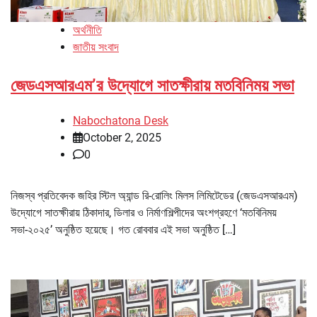
অর্থনীতি
জাতীয় সংবাদ
জেডএসআরএম’র উদ্যোগে সাতক্ষীরায় মতবিনিময় সভা
Nabochatona Desk
October 2, 2025
0
নিজস্ব প্রতিবেদক জহির স্টিল অ্যান্ড রি-রোলিং মিলস লিমিটেডের (জেডএসআরএম)
উদ্যোগে সাতক্ষীরায় ঠিকাদার, ডিলার ও নির্মাণশিল্পীদের অংশগ্রহণে ‘মতবিনিময়
সভা-২০২৫’ অনুষ্ঠিত হয়েছে। গত রোববার এই সভা অনুষ্ঠিত […]