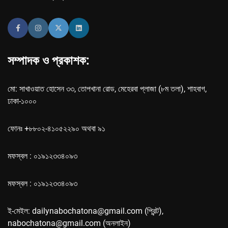
সম্পাদক ও প্রকাশক:
মো: সাখাওয়াত হোসেন ৩৩, তোপখানা রোড, মেহেরবা প্লাজা (৮ম তলা), শাহবাগ,
ঢাকা-১০০০
ফোনঃ +৮৮০২-৪১০৫২২৯০ অথবা ৯১
মফস্বল : ০১৯১২৩৩৪০৯৩
মফস্বল : ০১৯১২৩৩৪০৯৩
ই-মেইল: dailynabochatona@gmail.com (প্রিন্ট),
nabochatona@gmail.com (অনলাইন)