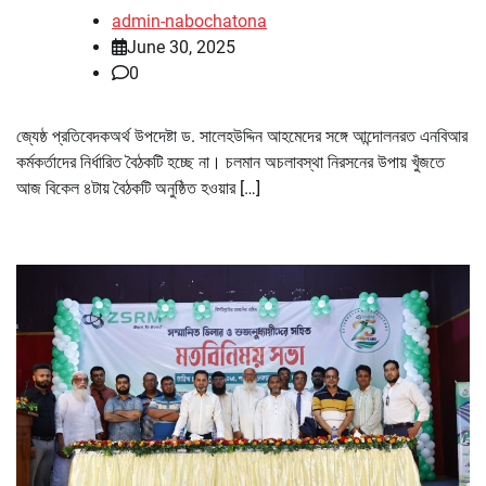
admin-nabochatona
June 30, 2025
0
জ্যেষ্ঠ প্রতিবেদকঅর্থ উপদেষ্টা ড. সালেহউদ্দিন আহমেদের সঙ্গে আন্দোলনরত এনবিআর
কর্মকর্তাদের নির্ধারিত বৈঠকটি হচ্ছে না। চলমান অচলাবস্থা নিরসনের উপায় খুঁজতে
আজ বিকেল ৪টায় বৈঠকটি অনুষ্ঠিত হওয়ার […]