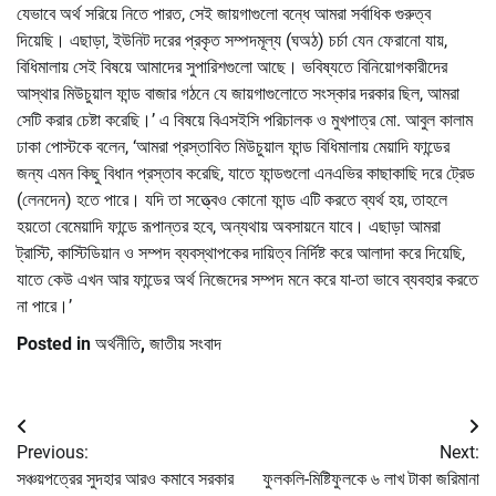
যেভাবে অর্থ সরিয়ে নিতে পারত, সেই জায়গাগুলো বন্ধে আমরা সর্বাধিক গুরুত্ব
দিয়েছি। এছাড়া, ইউনিট দরের প্রকৃত সম্পদমূল্য (ঘঅঠ) চর্চা যেন ফেরানো যায়,
বিধিমালায় সেই বিষয়ে আমাদের সুপারিশগুলো আছে। ভবিষ্যতে বিনিয়োগকারীদের
আস্থার মিউচুয়াল ফান্ড বাজার গঠনে যে জায়গাগুলোতে সংস্কার দরকার ছিল, আমরা
সেটি করার চেষ্টা করেছি।’ এ বিষয়ে বিএসইসি পরিচালক ও মুখপাত্র মো. আবুল কালাম
ঢাকা পোস্টকে বলেন, ‘আমরা প্রস্তাবিত মিউচুয়াল ফান্ড বিধিমালায় মেয়াদি ফান্ডের
জন্য এমন কিছু বিধান প্রস্তাব করেছি, যাতে ফান্ডগুলো এনএভির কাছাকাছি দরে ট্রেড
(লেনদেন) হতে পারে। যদি তা সত্ত্বেও কোনো ফান্ড এটি করতে ব্যর্থ হয়, তাহলে
হয়তো বেমেয়াদি ফান্ডে রূপান্তর হবে, অন্যথায় অবসায়নে যাবে। এছাড়া আমরা
ট্রাস্টি, কাস্টিডিয়ান ও সম্পদ ব্যবস্থাপকের দায়িত্ব নির্দিষ্ট করে আলাদা করে দিয়েছি,
যাতে কেউ এখন আর ফান্ডের অর্থ নিজেদের সম্পদ মনে করে যা-তা ভাবে ব্যবহার করতে
না পারে।’
Posted in
অর্থনীতি
,
জাতীয় সংবাদ
Post
Previous:
Next:
navigation
সঞ্চয়পত্রের সুদহার আরও কমাবে সরকার
ফুলকলি-মিষ্টিফুলকে ৬ লাখ টাকা জরিমানা