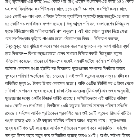
লাখ, ভ্যানগার্ড-এর কাছে ২৬৩ কোটি পাঁচ লাখ, এইমস বাংলাদেশ-এর কাছে ২৪২ কোটি
৯২ লাখ, সিএপিএম ক্যাপিটাল-এর কাছে ১১৬ কোটি ৯৮ লাখ, ক্যাপিটেক-এর কাছে
১৫৫ কোটি ৬৮ লাখ এবং এশিয়ান টাইগার ক্যাপিটাল অ্যাসেট ম্যানেজমেন্ট-এর কাছে
৬১ কোটি ৭৯ লাখ টাকার সম্পদ রয়েছে। শুধু আব্দুল গনি নন, বাংলাদেশের মিউচুয়াল
ফান্ডে বিনিয়োগকারী অধিকাংশেরই গল্প অনুরূপ। এই খাত থেকে মুনাফা নিয়ে ফেরা
যেন স্বর্ণালঙ্কার কুড়িয়ে পাওয়ার মতো সৌভাগ্যের বিষয়। বিনিয়োগ করবেন,
চিন্তামুক্ত হয়ে ঘুমিয়ে থাকবেন আর কয়েক বছর পর মূলধনের বড় অংশ হারিয়ে ব্যর্থ
হয়ে ফিরবেন— বিগত বছরগুলোতে যেসব সাধারণ বিনিয়োগকারী মিউচুয়াল ফান্ডে
বিনিয়োগ করেছেন, তাদের বেশিরভাগের সঙ্গেই এমনটি ঘটেছে বর্তমান পরিস্থিতি
বর্তমানে লেনদেন হওয়া ইউনিট দর বিবেচনায় ফান্ডগুলোর সম্পদের বিপরীতে বাজার
মূলধনের পরিমাণ অর্ধেকের নিচে নেমেছে। এই ৩৭টি ফান্ডের মধ্যে মাত্র চারটির দর
অভিহিত মূল্য ১০ টাকার উপরে লেনদেন হচ্ছে। বাকি ৩৩টির ইউনিট দর ৩ টাকা থেকে
৮ টাকা ৭০ পয়সার মধ্যে রয়েছে। ঢাকা স্টক এক্সচেঞ্জ (ডিএসই)-এর তথ্য অনুযায়ী,
ফান্ডগুলোর মধ্যে ২৭টির রিজার্ভ ঘাটতি রয়েছে। সম্মিলিতভাবে এই ঘাটতির পরিমাণ
৬৫৩ কোটি ৫৩ লাখ টাকা। বিপরীতে ১০টি ফান্ডের রিজার্ভে সামান্য পরিমাণ সঞ্চিতি
রয়েছে। সর্বশেষ আর্থিক প্রতিবেদন প্রকাশিত হলে ওই ১০টি ফান্ডেও রিজার্ভ ঘাটতির
শঙ্কা রয়েছে এবং ২৭টি ফান্ডের ঘাটতির পরিমাণ আরও বাড়তে পারে। ফান্ডগুলোর
মধ্যে ছয়টি গত দুই বছর ধরে আর্থিক প্রতিবেদন প্রকাশ করে অনিয়মিত। সর্বশেষ
সমাপ্ত হিসাব বছরে নতুন করে অনিয়মিত হয়েছে আরও ১১টি। অর্থাৎ সর্বশেষ হিসাব