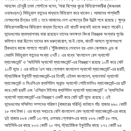
আহমেদ চৌধুরী ঢাকা পোস্টকে বলেন, ‘সারা বিশ্বের খুচরা বিনিয়োগকারীরা (জবঃধরষ
ওহাবংঃড়ৎং) মিউচুয়াল ফান্ডের মাধ্যমে বিনিয়োগ করে থাকেন। আমাদের পার্শ্ববর্তী
দেশগুলোর চিত্রও তাই। তবে আমাদের দেশ এক্ষেত্রে ঠিক উল্টো পথে রয়েছে। ক্ষুদ্র
বিনিয়োগকারীদের বিনিয়োগ মাধ্যম হিসেবে এই খাতটি কখনোই ভালো করতে পারেনি।
ফান্ডগুলোর ব্যবস্থাপনায় যারা রয়েছেন তাদের অদক্ষতা কিংবা নিয়ন্ত্রক সংস্থার পূর্বের
কমিশনে যারা ছিলেন তাদের কম গুরুত্বারোপ, যা-ই হোক, খাতটি আসলে সুযোগগুলো
ঠিকভাবে কাজে লাগাতে পারেনি।’পুঁজিবাজারে লেনদেন হয় এমন ক্লোজড এন্ড বা
মেয়াদি মিউচুয়াল ফান্ডের সংখ্যা ৩৭টি। এর মধ্যে ‘বাংলাদেশ রেস অ্যাসেট
ম্যানেজমেন্ট’ ও ‘আইসিবি অ্যাসেট ম্যানেজমেন্ট’-এর নিয়ন্ত্রণে রয়েছে ১০টি করে মোট
২০টি ফান্ড। এর বাইরে ‘এল আর গ্লোবাল বাংলাদেশ অ্যাসেট ম্যানেজমেন্ট’-এর ছয়টি,
স্ট্যাটেজিক ইকুইটি ম্যানেজমেন্ট-এর তিনটি, এইমস বাংলাদেশ, ভ্যানগার্ড অ্যাসেট
ম্যানেজমেন্ট ও সিএপিএম ক্যাপিটাল অ্যান্ড অ্যাসেট পোর্টফোলিও ম্যানেজমেন্ট-এর দুটি
করে মোট ছয়টি এবং ‘এশিয়ান টাইগার ক্যাপিটাল অ্যাসেট ম্যানেজমেন্ট’ ও ‘ক্যাপিটেক
অ্যাসেট ম্যানেজমেন্ট’-এর নিয়ন্ত্রণে একটি করে মোট দুটি ফান্ড রয়েছে। এই
ফান্ডগুলোর সম্মিলিত সম্পদের পরিমাণ (বাজারের পরিধি) বর্তমানে পাঁচ হাজার ৬৯০ কোটি
২৮ লাখ টাকা। এর মধ্যে সবচেয়ে বেশি বাংলাদেশ রেস অ্যাসেট ম্যানেজমেন্ট-এর কাছে
দুই হাজার ৮৮৪ কোটি ১৩ লাখ, এলআর গ্লোবাল-এর কাছে ৮৮৯ কোটি ৫৮ লাখ,
আইসিবি-এর কাছে ৮০৩ কোটি ২০ লাখ, স্ট্যাটেজিক ইকুইটির কাছে ২৭২ কোটি ৯৫