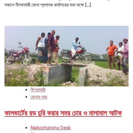
সকালে নীলফামারী জেলা প্রশাসক কার্যালয়ের সভা কক্ষে […]
নীলফামারী
জেলার খবর
কালভার্টের রড চুরি করার সময় চোর ও মালামাল আটক
Nabochatona Desk