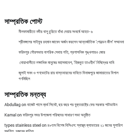
সাম্প্রতিক পোস্ট
নীলফামারীতে নদীর বালু চুরিতে বাঁধা দেয়ায় সংঘর্ষে আহত- ৬
শ্রীমঙ্গলের সাইফুর রহমান জাবেদ অর্জন করলেন আন্তর্জাতিক ‘গোল্ডেন কীস’ সম্মাননা
ফরিদপুর পৌরসভায় নাগরিক সেবায় গতি, প্রশাসনিক শৃঙ্খলায়ও জোর
নোয়াখালীতে লক্ষাধিক মানুষের মহাসমাবেশ, ‘হিজবুত তাওহীদ’ নিষিদ্ধের দাবি
জুলাই সনদ ও গণভোটের রায় বাস্তবায়নের দাবিতে দিনাজপুরে জামায়াতের বিশাল
গণমিছিল
সাম্প্রতিক মন্তব্য
Abdullag
on
বাজেট পাসে ব্যর্থ সিনেট, ছয় বছর পর যুক্তরাষ্ট্রে ফের সরকার শাটডাউন
Kamal
on
ফরিদপুর সদর উপজেলা পরিষদের সাধারণ সভা অনুষ্ঠিত
types stainless steel
on
৪৮তম বিশেষ বিসিএস: স্বাস্থ্য ক্যাডারের ২১ জনের সুপারিশ
স্থগিত, দুজনের বাতিল