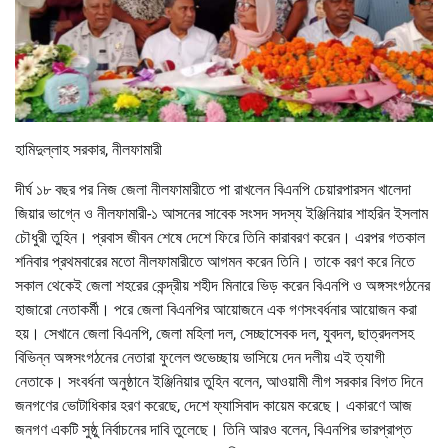
হামিদুল্লাহ সরকার, নীলফামারী
দীর্ঘ ১৮ বছর পর নিজ জেলা নীলফামারীতে পা রাখলেন বিএনপি চেয়ারপারসন খালেদা
জিয়ার ভাগ্নে ও নীলফামারী-১ আসনের সাবেক সংসদ সদস্য ইঞ্জিনিয়ার শাহরিন ইসলাম
চৌধুরী তুহিন। প্রবাস জীবন শেষে দেশে ফিরে তিনি কারাবরণ করেন। এরপর গতকাল
শনিবার প্রথমবারের মতো নীলফামারীতে আগমন করেন তিনি। তাকে বরণ করে নিতে
সকাল থেকেই জেলা শহরের কেন্দ্রীয় শহীদ মিনারে ভিড় করেন বিএনপি ও অঙ্গসংগঠনের
হাজারো নেতাকর্মী। পরে জেলা বিএনপির আয়োজনে এক গণসংবর্ধনার আয়োজন করা
হয়। সেখানে জেলা বিএনপি, জেলা মহিলা দল, সেচ্ছাসেবক দল, যুবদল, ছাত্রদলসহ
বিভিন্ন অঙ্গসংগঠনের নেতারা ফুলেল শুভেচ্ছায় ভাসিয়ে দেন দলীয় এই ত্যাগী
নেতাকে। সংবর্ধনা অনুষ্ঠানে ইঞ্জিনিয়ার তুহিন বলেন, আওয়ামী লীগ সরকার বিগত দিনে
জনগণের ভোটাধিকার হরণ করেছে, দেশে ফ্যাসিবাদ কায়েম করেছে। একারণে আজ
জনগণ একটি সুষ্ঠু নির্বাচনের দাবি তুলেছে। তিনি আরও বলেন, বিএনপির ভারপ্রাপ্ত