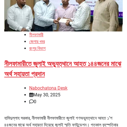
নীলফামারী
জেলার খবর
রংপুর বিভাগ
নীলফামারীতে জুলাই অভ্যুত্থানে আহত ১৪৪জনের মাঝে
অর্থ সহায়তা প্রদান
Nabochatona Desk
May 30, 2025
0
হামিদুল্লাহ সরকার, নীলফামারী নীলফামারীতে জুলাই গণঅভ্যুত্থানে আহত ১’শ
৪৪জনের মাঝে অর্থ সহায়তা দিয়েছে জুলাই স্মৃতি ফাউন্ডেশন। গতকাল বৃহস্পতিবার