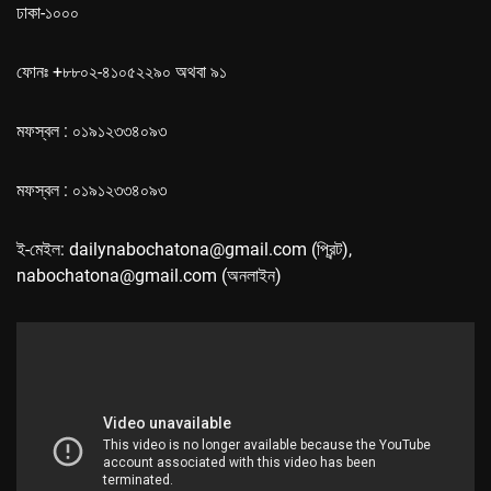
ঢাকা-১০০০
ফোনঃ +৮৮০২-৪১০৫২২৯০ অথবা ৯১
মফস্বল : ০১৯১২৩৩৪০৯৩
মফস্বল : ০১৯১২৩৩৪০৯৩
ই-মেইল: dailynabochatona@gmail.com (প্রিন্ট),
nabochatona@gmail.com (অনলাইন)