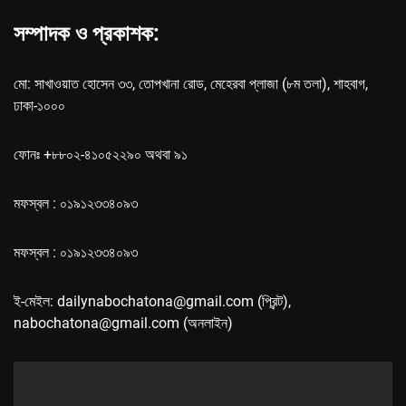
সম্পাদক ও প্রকাশক:
মো: সাখাওয়াত হোসেন ৩৩, তোপখানা রোড, মেহেরবা প্লাজা (৮ম তলা), শাহবাগ,
ঢাকা-১০০০
ফোনঃ +৮৮০২-৪১০৫২২৯০ অথবা ৯১
মফস্বল : ০১৯১২৩৩৪০৯৩
মফস্বল : ০১৯১২৩৩৪০৯৩
ই-মেইল: dailynabochatona@gmail.com (প্রিন্ট),
nabochatona@gmail.com (অনলাইন)