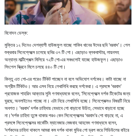
বিনোদন ডেস্ক:
মুক্তির ১২ দিনেও দেশব্যাপী হাউজফুল যাচ্ছে শাকিব খানের ঈদের ছবি ‘বরবাদ’। গেল
শুক্রবার সিনেপ্লেক্সে চলেছে ছবির ৩৭ টি শো। এছাড়াও ব্লকবাস্টার, লায়নসহ
অন্যান্য মাল্টিপ্লেক্স মিলিয়ে ৭২টি শো-এর সবগুলোই যাচ্ছে হাউজফুল। এছাড়াও
সিংগেল স্ক্রিনে মিলে চলছে ৪৪০ টি শো।
কিন্তু এত শো-এর পরেও টিকিট পাচ্ছেন না বলে অভিযোগ দর্শকের। কাটা যাচ্ছে না
অগ্রীম টিকিটও। আর এসব নিয়ে লেখালিখি করছে দর্শকেরা। এ প্রসঙ্গে ‘বরবাদ’
প্রযোজক শাহরিন আক্তার সুমি গণমাধ্যমকে বলেন, ‘সিনেপ্লেক্সে দর্শক টিকেটের জন্য
ঘুরছে, অনলাইনেও পাচ্ছে না। এটা নিয়ে লেখালিখি হচ্ছে। সিনেপ্লেক্সও বিষয়টি নিয়ে
অবগত। ‘বরবাদ’ দর্শক চাহিদায় যেভাবে শো বাড়ানো উচিত, সেভাবে বাড়ানো হচ্ছে
না।’দর্শক চাহিদা তুঙ্গে থাকার পরও কেন সিনেপ্লেক্সের ‘বরবাদ’র শো বাড়ছে না, এ
প্রসঙ্গে সিনেপ্লেক্সের মার্কেটিং ম্যানেজার মেজবাহ আহমেদ গণমাধ্যমে বলেন,
‘দর্শকদের চাহিদা থাকলে আমরা কম দর্শক থাকা মুভির শো ড্রপ করে শিডিউলের বাইরে