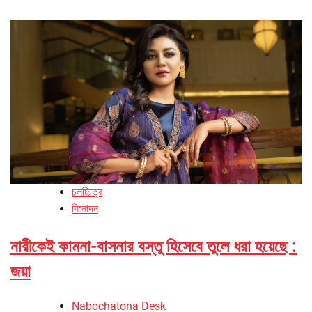
চলচ্চিত্র
বিনোদন
নারীকেই কামনা-বাসনার বস্তু হিসেবে তুলে ধরা হয়েছে :
জয়া
Nabochatona Desk