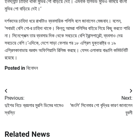
ইনস্ট্যান্ট চাহিদা থাকা মুভির শো বাড়িয়ে দেই। এমনকি হলিউড মুভিও কমিয়ে বাংলা
মুভির শো বাড়িয়ে দেই।’
দর্শকদের চাহিদা ধরে রাখাটাও ব্যবসায়িক পলিসি বলে জানালেন মেজবাহ। বলেন,
‘সবারই বেশি শো-র চাহিদা থাকে। কিন্তু আমরা পলিসির বাইরে গিয়ে কিছু করতে পারি
না। সিনেপ্লেক্স তার ব্যবসার দিক থেকে সবচেয়ে বেশি ট্রান্সপারেন্ট, ব্যবসাও দেয়
সবচেয়ে বেশি।’এদিকে, দেশে সাড়া ফেলার পর ১৮ এপ্রিল যুক্তরাষ্ট্র ও ১৯
এপ্রিলকানাডায় বরবাদ অফিশিয়ালি রিলিজ করছে। যেসব এলাকায় বাঙালি কমিউনিটি
রয়েছে।
Posted in
বিনোদন
Post
Previous:
Next:
navigation
দুইশর নিচে ব্রয়লার মুরগি ডিমের দামেও
‘জংলি’ সিনেমার শো বৃদ্ধির কারণ জানালেন
স্বস্তি
বুবলী
Related News