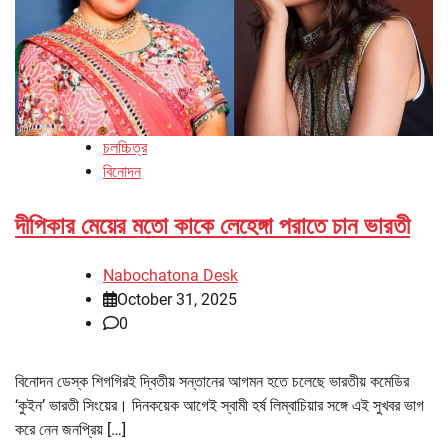
চলচ্চিত্র
বিনোদন
দীপিকার মেয়ের মতো কাকে লেহেঙ্গা পরাতে চান ভারতী
Nabochatona Desk
October 31, 2025
0
বিনোদন ডেস্ক শিগগিরই দ্বিতীয় সন্তানের আগমন হতে চলেছে ভারতীয় কমেডির
‘কুইন’ ভারতী সিংয়ের। দিনকয়েক আগেই স্বামী হর্ষ লিম্বাচিয়ার সঙ্গে এই সুখবর ভাগ
করে নেন জনপ্রিয় […]