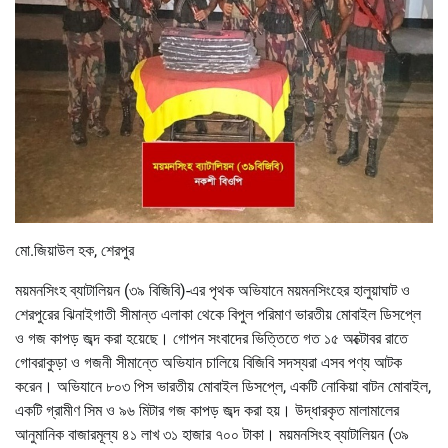
মো.জিয়াউল হক, শেরপুর
ময়মনসিংহ ব্যাটালিয়ন (৩৯ বিজিবি)-এর পৃথক অভিযানে ময়মনসিংহের হালুয়াঘাট ও
শেরপুরের ঝিনাইগাতী সীমান্ত এলাকা থেকে বিপুল পরিমাণ ভারতীয় মোবাইল ডিসপ্লে
ও গজ কাপড় জব্দ করা হয়েছে। গোপন সংবাদের ভিত্তিতে গত ১৫ অক্টোবর রাতে
গোবরাকুড়া ও গজনী সীমান্তে অভিযান চালিয়ে বিজিবি সদস্যরা এসব পণ্য আটক
করেন। অভিযানে ৮০৩ পিস ভারতীয় মোবাইল ডিসপ্লে, একটি নোকিয়া বাটন মোবাইল,
একটি গ্রামীণ সিম ও ৯৬ মিটার গজ কাপড় জব্দ করা হয়। উদ্ধারকৃত মালামালের
আনুমানিক বাজারমূল্য ৪১ লাখ ৩১ হাজার ৭০০ টাকা। ময়মনসিংহ ব্যাটালিয়ন (৩৯