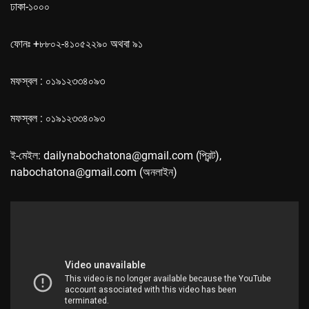
ঢাকা-১০০০
ফোনঃ +৮৮০২-৪১০৫২২৯০ অথবা ৯১
মফস্বল : ০১৯১২৩৩৪০৯৩
মফস্বল : ০১৯১২৩৩৪০৯৩
ই-মেইল: dailynabochatona@gmail.com (প্রিন্ট),
nabochatona@gmail.com (অনলাইন)