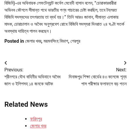
বিজিবি)-এর অধিনায়ক লেফটেন্যান্ট কর্নেল মেহেদী হাসান বলেন, “চোরাকারবারীরা
অভিনব কৌশলে সীমান্ত পথে ভারতীয় পণ্য পাচারের চেষ্টা করছিল, তবে টহলরত
বিজিবি সদস্যদের তৎপরতায় তা ব্যর্থ হয়।” তিনি আরও জানান, সীমান্ত এলাকায়
মাদক, চোরাচালান ও অবৈধ অনুপ্রবেশ রোধে বিজিবি সদস্যরা দিনরাত ২৪ ঘণ্টা সতর্ক
অবস্থায় দায়িত্ব পালন করছেন।
Posted in
জেলার খবর
,
ময়মনসিংহ বিভাগ
,
শেরপুর
Post
Previous:
Next:
navigation
শ্রীনগরে যৌথ বাহিনীর অভিযানে অবৈধ
দিনাজপুর শিক্ষা বোর্ডের ৪৩ কলেজে শূন্য
জাল ও ইলিশসহ ১৪ জনকে আটক
পাস পরীক্ষার ফলাফলে বড় পতন
Related News
ফরিদপুর
জেলার খবর