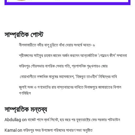
সাম্প্রতিক পোস্ট
নীলফামারীতে নদীর বালু চুরিতে বাঁধা দেয়ায় সংঘর্ষে আহত- ৬
শ্রীমঙ্গলের সাইফুর রহমান জাবেদ অর্জন করলেন আন্তর্জাতিক ‘গোল্ডেন কীস’ সম্মাননা
ফরিদপুর পৌরসভায় নাগরিক সেবায় গতি, প্রশাসনিক শৃঙ্খলায়ও জোর
নোয়াখালীতে লক্ষাধিক মানুষের মহাসমাবেশ, ‘হিজবুত তাওহীদ’ নিষিদ্ধের দাবি
জুলাই সনদ ও গণভোটের রায় বাস্তবায়নের দাবিতে দিনাজপুরে জামায়াতের বিশাল
গণমিছিল
সাম্প্রতিক মন্তব্য
Abdullag
on
বাজেট পাসে ব্যর্থ সিনেট, ছয় বছর পর যুক্তরাষ্ট্রে ফের সরকার শাটডাউন
Kamal
on
ফরিদপুর সদর উপজেলা পরিষদের সাধারণ সভা অনুষ্ঠিত