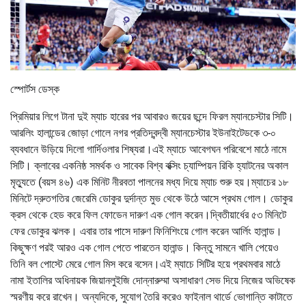
স্পোর্টস ডেস্ক
প্রিমিয়ার লিগে টানা দুই ম্যাচ হারের পর আবারও জয়ের ছন্দে ফিরল ম্যানচেস্টার সিটি।
আরলিং হালান্ডের জোড়া গোলে নগর প্রতিদ্বন্দ্বী ম্যানচেস্টার ইউনাইটেডকে ৩-০
ব্যবধানে উড়িয়ে দিলো গার্দিওলার শিষ্যরা।এই ম্যাচে আবেগঘন পরিবেশে মাঠে নামে
সিটি। ক্লাবের একনিষ্ঠ সমর্থক ও সাবেক বিশ্ব বক্সিং চ্যাম্পিয়ন রিকি হ্যাটনের অকাল
মৃত্যুতে (বয়স ৪৬) এক মিনিট নীরবতা পালনের মধ্য দিয়ে ম্যাচ শুরু হয়।ম্যাচের ১৮
মিনিটে দ্রুতগতির জেরেমি ডোকুর দুর্দান্ত মুভ থেকে উঠে আসে প্রথম গোল। ডোকুর
ক্রস থেকে হেড করে ফিল ফোডেন দারুণ এক গোল করেন।দ্বিতীয়ার্ধের ৫৩ মিনিটে
ফের ডোকুর ঝলক। এবার তার পাসে দারুণ ফিনিশিংয়ে গোল করেন আর্লিং হালান্ড।
কিছুক্ষণ পরই আরও এক গোল পেতে পারতেন হালান্ড। কিন্তু সামনে খালি পেয়েও
তিনি বল পোস্টে মেরে গোল মিস করে বসেন।এই ম্যাচে সিটির হয়ে প্রথমবার মাঠে
নামা ইতালির অধিনায়ক জিয়ানলুইজি দোন্নারুম্মা অসাধারণ সেভ দিয়ে নিজের অভিষেক
স্মরণীয় করে রাখেন। অন্যদিকে, সুযোগ তৈরি করেও ফাইনাল থার্ডে ভোগান্তি কাটাতে