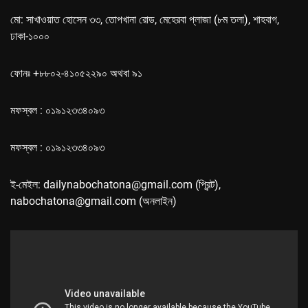
মো: সাখাওয়াত হোসেন ৩৩, তোপখানা রোড, মেহেরবা প্লাজা (৮ম তলা), শাহবাগ,
ঢাকা-১০০০
ফোনঃ +৮৮০২-৪১০৫২২৯০ অথবা ৯১
মফস্বল : ০১৯১২৩৩৪০৯৩
মফস্বল : ০১৯১২৩৩৪০৯৩
ই-মেইল: dailynabochatona@gmail.com (প্রিন্ট),
nabochatona@gmail.com (অনলাইন)