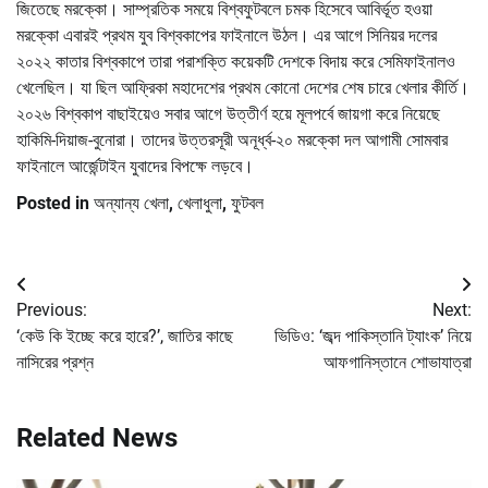
জিতেছে মরক্কো। সাম্প্রতিক সময়ে বিশ্বফুটবলে চমক হিসেবে আবির্ভূত হওয়া
মরক্কো এবারই প্রথম যুব বিশ্বকাপের ফাইনালে উঠল। এর আগে সিনিয়র দলের
২০২২ কাতার বিশ্বকাপে তারা পরাশক্তি কয়েকটি দেশকে বিদায় করে সেমিফাইনালও
খেলেছিল। যা ছিল আফ্রিকা মহাদেশের প্রথম কোনো দেশের শেষ চারে খেলার কীর্তি।
২০২৬ বিশ্বকাপ বাছাইয়েও সবার আগে উত্তীর্ণ হয়ে মূলপর্বে জায়গা করে নিয়েছে
হাকিমি-দিয়াজ-বুনোরা। তাদের উত্তরসূরী অনূর্ধ্ব-২০ মরক্কো দল আগামী সোমবার
ফাইনালে আর্জেন্টাইন যুবাদের বিপক্ষে লড়বে।
Posted in
অন্যান্য খেলা
,
খেলাধুলা
,
ফুটবল
Post
Previous:
Next:
navigation
‘কেউ কি ইচ্ছে করে হারে?’, জাতির কাছে
ভিডিও: ‘জব্দ পাকিস্তানি ট্যাংক’ নিয়ে
নাসিরের প্রশ্ন
আফগানিস্তানে শোভাযাত্রা
Related News