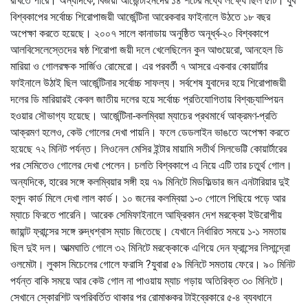
রাখতে পারে। অন্যদিকে, বিজয়ী আর্জেন্টাইনদের ১৪ শটের মধ্যে লক্ষ্যে ছিল ৫টি। যুব
বিশ্বকাপের সর্বোচ্চ শিরোপাজয়ী আর্জেন্টিনা আরেকবার ফাইনালে উঠতে ১৮ বছর
অপেক্ষা করতে হয়েছে। ২০০৭ সালে কানাডায় অনুষ্ঠিত অনূর্ধ্ব-২০ বিশ্বকাপে
আলবিসেলেস্তেদের ষষ্ঠ শিরোপা জয়ী দলে খেলেছিলেন কুন আগুয়েরো, আনহেল ডি
মারিয়া ও গোলরক্ষক সার্জিও রোমেরো। এর পরবর্তী ৭ আসরে একবার কোয়ার্টার
ফাইনালে উঠাই ছিল আর্জেন্টিনার সর্বোচ্চ সাফল্য। সর্বশেষ যুবাদের হয়ে শিরোপাজয়ী
দলের ডি মারিয়ারই কেবল জাতীয় দলের হয়ে সর্বোচ্চ প্রতিযোগিতায় বিশ্বচ্যাম্পিয়ন
হওয়ার সৌভাগ্য হয়েছে। আর্জেন্টিনা-কলম্বিয়া ম্যাচের প্রথমার্ধে আক্রমণ-প্রতি
আক্রমণ হলেও, কেউ গোলের দেখা পায়নি। ফলে ডেডলাইন ভাঙতে অপেক্ষা করতে
হয়েছে ৭২ মিনিট পর্যন্ত। লিওনেল মেসির ইন্টার মায়ামি সতীর্থ সিলভেট্টি কোয়ার্টারের
পর সেমিতেও গোলের দেখা পেলেন। চলতি বিশ্বকাপে এ নিয়ে এটি তার চতুর্থ গোল।
অন্যদিকে, হারের সঙ্গে কলম্বিয়ার সঙ্গী হয় ৭৯ মিনিটে মিডফিল্ডার জন এনটারিয়ার দুই
হলুদ কার্ড মিলে দেখা লাল কার্ড। ১০ জনের কলম্বিয়া ১-০ গোলে পিছিয়ে পড়ে আর
ম্যাচে ফিরতে পারেনি। আরেক সেমিফাইনালে আফ্রিকান দেশ মরক্কো ইউরোপীয়
জায়ান্ট ফ্রান্সের সঙ্গে রুদ্ধশ্বাস ম্যাচ জিতেছে। যেখানে নির্ধারিত সময়ে ১-১ সমতায়
ছিল দুই দল। আত্মঘাতি গোলে ৩২ মিনিটে মরক্কোকে এগিয়ে দেন ফ্রান্সের লিসান্দ্রো
ওলমেটা। লুকাস মিচেলের গোলে ফরাসি ?যুবারা ৫৯ মিনিটে সমতায় ফেরে। ৯০ মিনিট
পর্যন্ত বাকি সময়ে আর কেউ গোল না পাওয়ায় ম্যাচ গড়ায় অতিরিক্ত ৩০ মিনিটে।
সেখানে স্কোরশিট অপরিবর্তিত থাকার পর রোমাঞ্চকর টাইব্রেকারে ৫-৪ ব্যবধানে