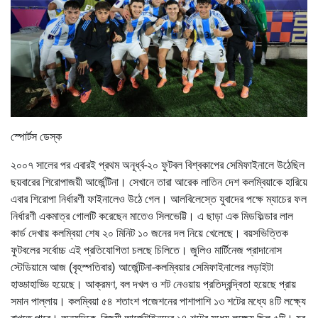
স্পোর্টস ডেস্ক
২০০৭ সালের পর এবারই প্রথম অনূর্ধ্ব-২০ ফুটবল বিশ্বকাপের সেমিফাইনালে উঠেছিল
ছয়বারের শিরোপাজয়ী আর্জেন্টিনা। সেখানে তারা আরেক লাতিন দেশ কলম্বিয়াকে হারিয়ে
এবার শিরোপা নির্ধারণী ফাইনালেও উঠে গেল। আলবিলেস্তে যুবাদের পক্ষে ম্যাচের ফল
নির্ধারণী একমাত্র গোলটি করেছেন মাতেও সিলভেট্টি। এ ছাড়া এক মিডফিল্ডার লাল
কার্ড দেখায় কলম্বিয়া শেষ ২০ মিনিট ১০ জনের দল নিয়ে খেলেছে। বয়সভিত্তিক
ফুটবলের সর্বোচ্চ এই প্রতিযোগিতা চলছে চিলিতে। জুলিও মার্টিনেজ প্রাদানোস
স্টেডিয়ামে আজ (বৃহস্পতিবার) আর্জেন্টিনা-কলম্বিয়ার সেমিফাইনালের লড়াইটা
হাড্ডাহাড্ডি হয়েছে। আক্রমণ, বল দখল ও শট নেওয়ায় প্রতিদ্বন্দ্বিতা হয়েছে প্রায়
সমান পাল্লায়। কলম্বিয়া ৫৪ শতাংশ পজেশনের পাশাপাশি ১৩ শটের মধ্যে ৪টি লক্ষ্যে