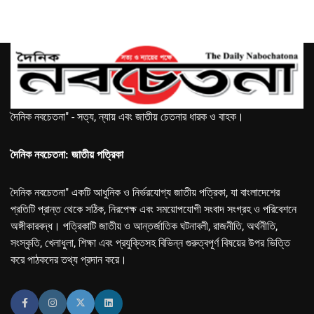
দৈনিক নবচেতনা" - সত্য, ন্যায় এবং জাতীয় চেতনার ধারক ও বাহক।
দৈনিক নবচেতনা: জাতীয় পত্রিকা
দৈনিক নবচেতনা" একটি আধুনিক ও নির্ভরযোগ্য জাতীয় পত্রিকা, যা বাংলাদেশের
প্রতিটি প্রান্ত থেকে সঠিক, নিরপেক্ষ এবং সময়োপযোগী সংবাদ সংগ্রহ ও পরিবেশনে
অঙ্গীকারবদ্ধ। পত্রিকাটি জাতীয় ও আন্তর্জাতিক ঘটনাবলী, রাজনীতি, অর্থনীতি,
সংস্কৃতি, খেলাধুলা, শিক্ষা এবং প্রযুক্তিসহ বিভিন্ন গুরুত্বপূর্ণ বিষয়ের উপর ভিত্তি
করে পাঠকদের তথ্য প্রদান করে।