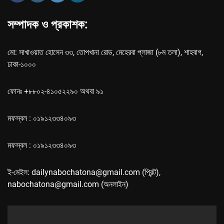
সম্পাদক ও প্রকাশক:
মো: সাখাওয়াত হোসেন ৩৩, তোপখানা রোড, মেহেরবা প্লাজা (৮ম তলা), শাহবাগ,
ঢাকা-১০০০
ফোনঃ +৮৮০২-৪১০৫২২৯০ অথবা ৯১
মফস্বল : ০১৯১২৩৩৪০৯৩
মফস্বল : ০১৯১২৩৩৪০৯৩
ই-মেইল: dailynabochatona@gmail.com (প্রিন্ট),
nabochatona@gmail.com (অনলাইন)