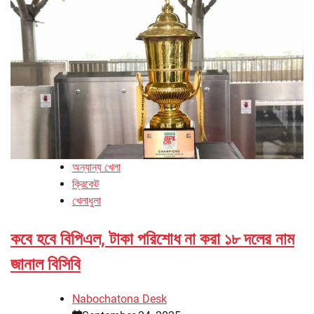
অন্যান্য খেলা
ক্রিকেট
খেলাধুলা
কবে হবে বিপিএল, টাকা পরিশোধ না করা ১৮ দলের নাম
জানাল বিসিবি
Nabochatona Desk