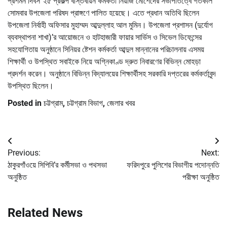
প্রশমন দিবস”২৫ প্রকল্প বাস্তবায়ন কর্মকর্তা নিয়াজ মোর্শেদের সভাপতিত্বে গতকাল
সোমবার উপজেলা পরিষদ প্রাঙ্গণে পালিত হয়েছে। এতে প্রধান অতিথি ছিলেন
উপজেলা নির্বাহী অফিসার মুহাম্মদ আব্দুল্লাহ আল মুমিন। উপজেলা প্রশাসন (দুর্যোগ
ব্যবস্থাপনা শাখা)’র আয়োজনে ও হাটহাজারী ফায়ার সার্ভিস ও সিভেল ডিফেন্সের
সহযোগিতায় অনুষ্ঠানে সিনিয়র ষ্টেশন কর্মকর্তা আব্দুল মান্নানের পরিচালনায় এসময়
শিক্ষার্থী ও উপস্থিত সবাইকে নিয়ে অগ্নিকাণ্ড দ্রুত নিবারণের বিভিন্ন মোহড়া
প্রদর্শন করেন। অনুষ্ঠানে বিভিন্ন বিদ্যালয়ের শিক্ষার্থীসহ সরকারি দপ্তরের কর্মকর্তাবৃন্দ
উপস্থিত ছিলেন।
Posted in
চট্টগ্রাম
,
চট্টগ্রাম বিভাগ
,
জেলার খবর
Post
Previous:
Next:
navigation
ঠাকুরগাঁওয়ে সিপিবি’র কর্মীসভা ও পথসভা
ফরিদপুরে পুলিশের বিভাগীয় পদোন্নতি
অনুষ্ঠিত
পরীক্ষা অনুষ্ঠিত
Related News