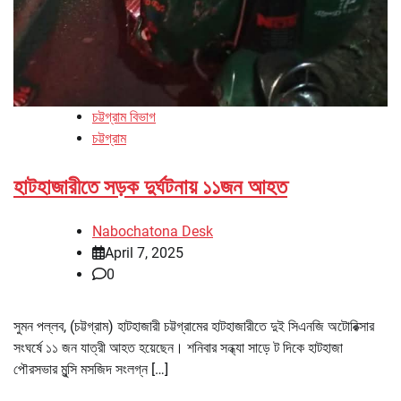
চট্টগ্রাম বিভাগ
চট্টগ্রাম
হাটহাজারীতে সড়ক দুর্ঘটনায় ১১জন আহত
Nabochatona Desk
April 7, 2025
0
সুমন পল্লব, (চট্টগ্রাম) হাটহাজারী চট্টগ্রামের হাটহাজারীতে দুই সিএনজি অটোরিক্সার
সংঘর্ষে ১১ জন যাত্রী আহত হয়েছেন। শনিবার সন্ধ্যা সাড়ে ট দিকে হাটহাজা
পৌরসভার মুন্সি মসজিদ সংলগ্ন […]