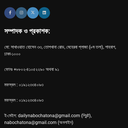
সম্পাদক ও প্রকাশক:
মো: সাখাওয়াত হোসেন ৩৩, তোপখানা রোড, মেহেরবা প্লাজা (৮ম তলা), শাহবাগ,
ঢাকা-১০০০
ফোনঃ +৮৮০২-৪১০৫২২৯০ অথবা ৯১
মফস্বল : ০১৯১২৩৩৪০৯৩
মফস্বল : ০১৯১২৩৩৪০৯৩
ই-মেইল: dailynabochatona@gmail.com (প্রিন্ট),
nabochatona@gmail.com (অনলাইন)