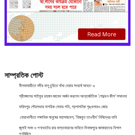
সাম্প্রতিক পোস্ট
নীলফামারীতে নদীর বালু চুরিতে বাঁধা দেয়ায় সংঘর্ষে আহত- ৬
শ্রীমঙ্গলের সাইফুর রহমান জাবেদ অর্জন করলেন আন্তর্জাতিক ‘গোল্ডেন কীস’ সম্মাননা
ফরিদপুর পৌরসভায় নাগরিক সেবায় গতি, প্রশাসনিক শৃঙ্খলায়ও জোর
নোয়াখালীতে লক্ষাধিক মানুষের মহাসমাবেশ, ‘হিজবুত তাওহীদ’ নিষিদ্ধের দাবি
জুলাই সনদ ও গণভোটের রায় বাস্তবায়নের দাবিতে দিনাজপুরে জামায়াতের বিশাল
গণমিছিল