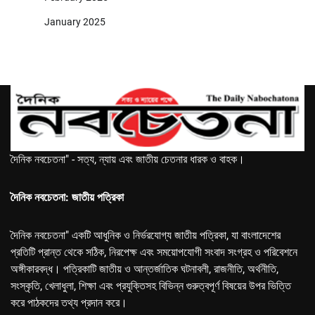
January 2025
দৈনিক নবচেতনা" - সত্য, ন্যায় এবং জাতীয় চেতনার ধারক ও বাহক।
দৈনিক নবচেতনা: জাতীয় পত্রিকা
দৈনিক নবচেতনা" একটি আধুনিক ও নির্ভরযোগ্য জাতীয় পত্রিকা, যা বাংলাদেশের
প্রতিটি প্রান্ত থেকে সঠিক, নিরপেক্ষ এবং সময়োপযোগী সংবাদ সংগ্রহ ও পরিবেশনে
অঙ্গীকারবদ্ধ। পত্রিকাটি জাতীয় ও আন্তর্জাতিক ঘটনাবলী, রাজনীতি, অর্থনীতি,
সংস্কৃতি, খেলাধুলা, শিক্ষা এবং প্রযুক্তিসহ বিভিন্ন গুরুত্বপূর্ণ বিষয়ের উপর ভিত্তি
করে পাঠকদের তথ্য প্রদান করে।