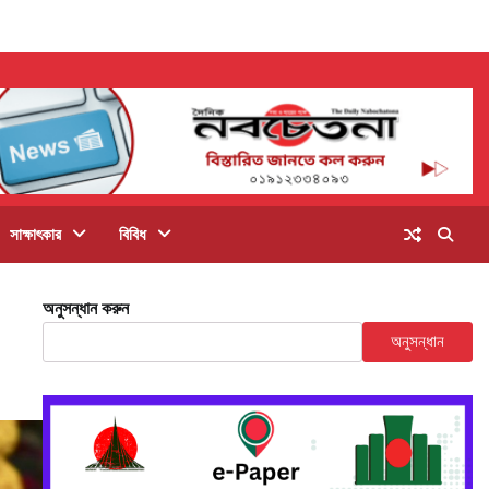
সাক্ষাৎকার
বিবিধ
অনুসন্ধান করুন
অনুসন্ধান