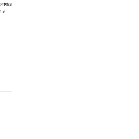
 একাধারে
মা ও