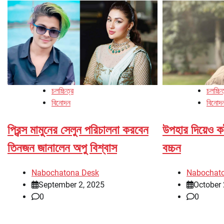
চলচ্চিত্র
চলচ্চিত
বিনোদন
বিনোদ
প্রিন্স মামুনের সেলুন পরিচালনা করবেন
উপহার দিয়েও ক
তিনজন জানালেন অপু বিশ্বাস
বচ্চন
Nabochatona Desk
Nabochat
September 2, 2025
October 
0
0