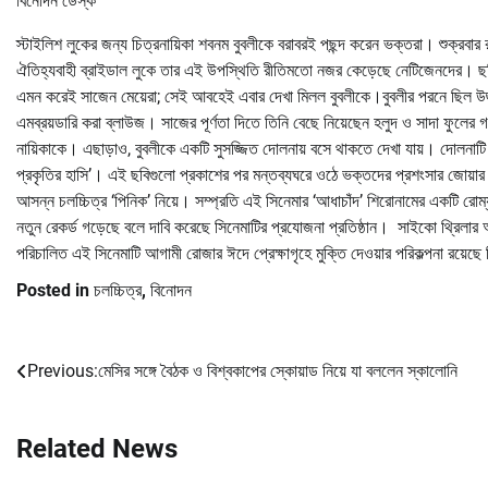
বিনোদন ডেস্ক
স্টাইলিশ লুকের জন্য চিত্রনায়িকা শবনম বুবলীকে বরাবরই পছন্দ করেন ভক্তরা। শুক্রব
ঐতিহ্যবাহী ব্রাইডাল লুকে তার এই উপস্থিতি রীতিমতো নজর কেড়েছে নেটিজেনদের। ছব
এমন করেই সাজেন মেয়েরা; সেই আবহেই এবার দেখা মিলল বুবলীকে।বুবলীর পরনে ছিল উজ্জ্
এমব্রয়ডারি করা ব্লাউজ। সাজের পূর্ণতা দিতে তিনি বেছে নিয়েছেন হলুদ ও সাদা ফুলের গয
নায়িকাকে। এছাড়াও, বুবলীকে একটি সুসজ্জিত দোলনায় বসে থাকতে দেখা যায়। দোলনাট
প্রকৃতির হাসি’। এই ছবিগুলো প্রকাশের পর মন্তব্যঘরে ওঠে ভক্তদের প্রশংসার জোয়ার
আসন্ন চলচ্চিত্র ‘পিনিক’ নিয়ে। সম্প্রতি এই সিনেমার ‘আধাচাঁদ’ শিরোনামের একটি রোম্
নতুন রেকর্ড গড়েছে বলে দাবি করেছে সিনেমাটির প্রযোজনা প্রতিষ্ঠান। সাইকো থ্রিলা
পরিচালিত এই সিনেমাটি আগামী রোজার ঈদে প্রেক্ষাগৃহে মুক্তি দেওয়ার পরিকল্পনা রয়েছে 
Posted in
চলচ্চিত্র
,
বিনোদন
Previous:
মেসির সঙ্গে বৈঠক ও বিশ্বকাপের স্কোয়াড নিয়ে যা বললেন স্কালোনি
Post
navigation
Related News