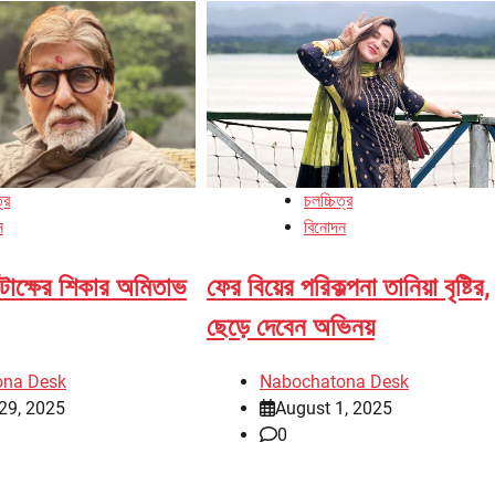
্র
চলচ্চিত্র
ন
বিনোদন
টাক্ষের শিকার অমিতাভ
ফের বিয়ের পরিকল্পনা তানিয়া বৃষ্টির,
ছেড়ে দেবেন অভিনয়
ona Desk
Nabochatona Desk
29, 2025
August 1, 2025
0