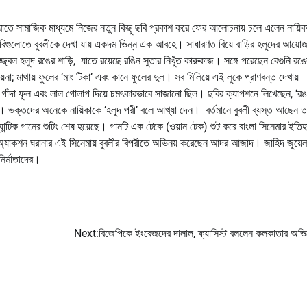
ার রাতে সামাজিক মাধ্যমে নিজের নতুন কিছু ছবি প্রকাশ করে ফের আলোচনায় চলে এলেন নায়ি
িগুলোতে বুবলীকে দেখা যায় একদম ভিন্ন এক আবহে। সাধারণত বিয়ে বাড়ির হলুদের আয়ো
বল হলুদ রঙের শাড়ি, যাতে রয়েছে রঙিন সুতার নিখুঁত কারুকাজ। সঙ্গে পরেছেন বেগুনি রঙে
়না; মাথায় ফুলের ‘মাং টিকা’ এবং কানে ফুলের দুল। সব মিলিয়ে এই লুকে প্রাণবন্ত দেখায়
ি গাঁদা ফুল এবং লাল গোলাপ দিয়ে চমৎকারভাবে সাজানো ছিল। ছবির ক্যাপশনে লিখেছেন, ‘র
। ভক্তদের অনেকে নায়িকাকে ‘হলুদ পরী’ বলে আখ্যা দেন। বর্তমানে বুবলী ব্যস্ত আছেন ত
যান্টিক গানের শুটিং শেষ হয়েছে। গানটি এক টেকে (ওয়ান টেক) শুট করে বাংলা সিনেমার ইতিহ
র অ্যাকশন ঘরানার এই সিনেমায় বুবলীর বিপরীতে অভিনয় করেছেন আদর আজাদ। জাহিদ জুয়ে
নির্মাতাদের।
Next:
বিজেপিকে ইংরেজদের দালাল, ফ্যাসিস্ট বললেন কলকাতার অভি