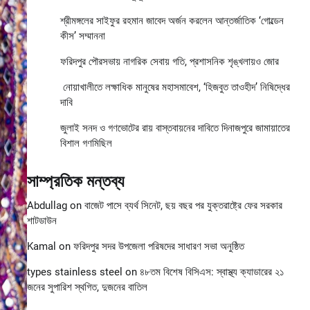
শ্রীমঙ্গলের সাইফুর রহমান জাবেদ অর্জন করলেন আন্তর্জাতিক ‘গোল্ডেন
কীস’ সম্মাননা
ফরিদপুর পৌরসভায় নাগরিক সেবায় গতি, প্রশাসনিক শৃঙ্খলায়ও জোর
নোয়াখালীতে লক্ষাধিক মানুষের মহাসমাবেশ, ‘হিজবুত তাওহীদ’ নিষিদ্ধের
দাবি
জুলাই সনদ ও গণভোটের রায় বাস্তবায়নের দাবিতে দিনাজপুরে জামায়াতের
বিশাল গণমিছিল
সাম্প্রতিক মন্তব্য
Abdullag
on
বাজেট পাসে ব্যর্থ সিনেট, ছয় বছর পর যুক্তরাষ্ট্রে ফের সরকার
শাটডাউন
Kamal
on
ফরিদপুর সদর উপজেলা পরিষদের সাধারণ সভা অনুষ্ঠিত
types stainless steel
on
৪৮তম বিশেষ বিসিএস: স্বাস্থ্য ক্যাডারের ২১
জনের সুপারিশ স্থগিত, দুজনের বাতিল