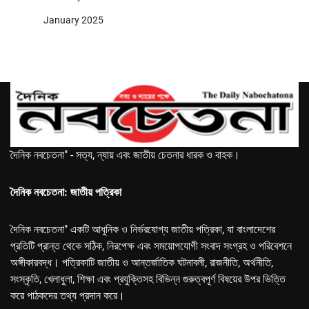
January 2025
দৈনিক নবচেতনা" - সত্য, ন্যায় এবং জাতীয় চেতনার ধারক ও বাহক।
দৈনিক নবচেতনা: জাতীয় পত্রিকা
দৈনিক নবচেতনা" একটি আধুনিক ও নির্ভরযোগ্য জাতীয় পত্রিকা, যা বাংলাদেশের
প্রতিটি প্রান্ত থেকে সঠিক, নিরপেক্ষ এবং সময়োপযোগী সংবাদ সংগ্রহ ও পরিবেশনে
অঙ্গীকারবদ্ধ। পত্রিকাটি জাতীয় ও আন্তর্জাতিক ঘটনাবলী, রাজনীতি, অর্থনীতি,
সংস্কৃতি, খেলাধুলা, শিক্ষা এবং প্রযুক্তিসহ বিভিন্ন গুরুত্বপূর্ণ বিষয়ের উপর ভিত্তি
করে পাঠকদের তথ্য প্রদান করে।