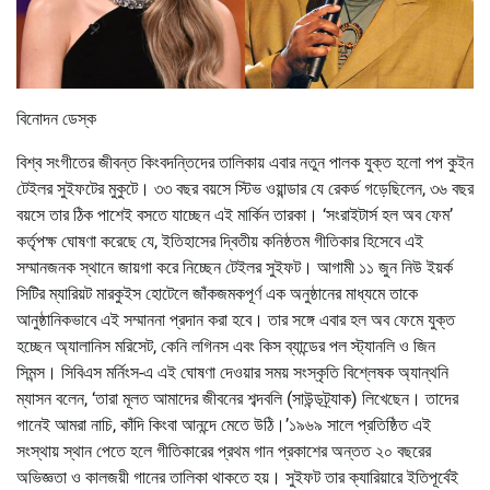
বিনোদন ডেস্ক
বিশ্ব সংগীতের জীবন্ত কিংবদন্তিদের তালিকায় এবার নতুন পালক যুক্ত হলো পপ কুইন
টেইলর সুইফটের মুকুটে। ৩৩ বছর বয়সে স্টিভ ওয়ান্ডার যে রেকর্ড গড়েছিলেন, ৩৬ বছর
বয়সে তার ঠিক পাশেই বসতে যাচ্ছেন এই মার্কিন তারকা। ‘সংরাইটার্স হল অব ফেম’
কর্তৃপক্ষ ঘোষণা করেছে যে, ইতিহাসের দ্বিতীয় কনিষ্ঠতম গীতিকার হিসেবে এই
সম্মানজনক স্থানে জায়গা করে নিচ্ছেন টেইলর সুইফট। আগামী ১১ জুন নিউ ইয়র্ক
সিটির ম্যারিয়ট মারকুইস হোটেলে জাঁকজমকপূর্ণ এক অনুষ্ঠানের মাধ্যমে তাকে
আনুষ্ঠানিকভাবে এই সম্মাননা প্রদান করা হবে। তার সঙ্গে এবার হল অব ফেমে যুক্ত
হচ্ছেন অ্যালানিস মরিসেট, কেনি লগিনস এবং কিস ব্যান্ডের পল স্ট্যানলি ও জিন
সিমন্স। সিবিএস মর্নিংস-এ এই ঘোষণা দেওয়ার সময় সংস্কৃতি বিশ্লেষক অ্যান্থনি
ম্যাসন বলেন, ‘তারা মূলত আমাদের জীবনের শব্দবলি (সাউন্ডট্র্যাক) লিখেছেন। তাদের
গানেই আমরা নাচি, কাঁদি কিংবা আনন্দে মেতে উঠি।’১৯৬৯ সালে প্রতিষ্ঠিত এই
সংস্থায় স্থান পেতে হলে গীতিকারের প্রথম গান প্রকাশের অন্তত ২০ বছরের
অভিজ্ঞতা ও কালজয়ী গানের তালিকা থাকতে হয়। সুইফট তার ক্যারিয়ারে ইতিপূর্বেই