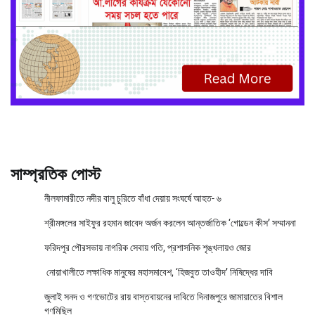
সাম্প্রতিক পোস্ট
নীলফামারীতে নদীর বালু চুরিতে বাঁধা দেয়ায় সংঘর্ষে আহত- ৬
শ্রীমঙ্গলের সাইফুর রহমান জাবেদ অর্জন করলেন আন্তর্জাতিক ‘গোল্ডেন কীস’ সম্মাননা
ফরিদপুর পৌরসভায় নাগরিক সেবায় গতি, প্রশাসনিক শৃঙ্খলায়ও জোর
নোয়াখালীতে লক্ষাধিক মানুষের মহাসমাবেশ, ‘হিজবুত তাওহীদ’ নিষিদ্ধের দাবি
জুলাই সনদ ও গণভোটের রায় বাস্তবায়নের দাবিতে দিনাজপুরে জামায়াতের বিশাল
গণমিছিল