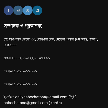
সম্পাদক ও প্রকাশক:
মো: সাখাওয়াত হোসেন ৩৩, তোপখানা রোড, মেহেরবা প্লাজা (৮ম তলা), শাহবাগ,
ঢাকা-১০০০
ফোনঃ +৮৮০২-৪১০৫২২৯০ অথবা ৯১
মফস্বল : ০১৯১২৩৩৪০৯৩
মফস্বল : ০১৯১২৩৩৪০৯৩
ই-মেইল: dailynabochatona@gmail.com (প্রিন্ট),
nabochatona@gmail.com (অনলাইন)