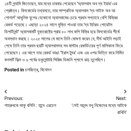
১৪টি গ্র্যামি জিতেছেন, যার মধ্যে চারবার পেয়েছেন ‘অ্যালবাম অব দ্য ইয়ার’-এর
শ্রেষ্ঠত্ব। বিলবোর্ডের তথ্যমতে, তার সাম্প্রতিক অ্যালবাম ‘দ্য লাইফ অব আ
শোগার্ল’ আধুনিক যুগের যেকোনো অ্যালবামের চেয়ে প্রথম সপ্তাহে বেশি বিক্রির
রেকর্ড গড়েছে। এছাড়া ২০২৪ সালে মুক্তি পাওয়া তার ‘দ্য টর্চারড পোয়েটস
ডিপার্টমেন্ট’ অ্যালবামটি যুক্তরাষ্ট্রে প্রায় ৮০ লাখ কপি বিক্রি হয়ে বিলবোর্ডের শীর্ষে
অবস্থান করছে। ২০২৫ সালের মে মাসে তিনি ঘোষণা করেন যে, দীর্ঘ আইনি লড়াই
শেষে তিনি তার প্রথম ছয়টি অ্যালবামসহ সব মাস্টার রেকর্ডিংয়ের পূর্ণ মালিকানা ফিরে
পেয়েছেন। এর আগে তার রেকর্ড ভাঙা ‘ইরাস ট্যুর’ এবং এর ওপর ভিত্তি করে নির্মিত
কনসার্ট ফিল্ম ও ৬ পর্বের ডকুমেন্টারি সিরিজ ডিজনি প্লাসে ঝড় তুলেছিল।
Posted in
চলচ্চিত্র
,
বিনোদন
Post
Previous:
Next:
navigation
শাহরুখকে কাকু বলিনি : হান্দে এরচেল
‘সেই আনন্দ শুধু নিজেদের মধ্যে আটকে
রাখিনি’