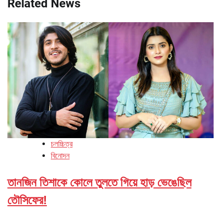
Related News
চলচ্চিত্র
বিনোদন
তানজিন তিশাকে কোলে তুলতে গিয়ে হাড় ভেঙেছিল
তৌসিফের!