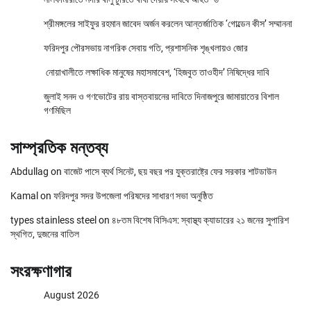
শ্রীমঙ্গলের সাইফুর রহমান জাবেদ অর্জন করলেন আন্তর্জাতিক ‘গোল্ডেন কীস’ সম্মাননা
ফরিদপুর পৌরসভায় নাগরিক সেবায় গতি, প্রশাসনিক শৃঙ্খলায়ও জোর
নোয়াখালীতে লক্ষাধিক মানুষের মহাসমাবেশ, ‘হিজবুত তাওহীদ’ নিষিদ্ধের দাবি
জুলাই সনদ ও গণভোটের রায় বাস্তবায়নের দাবিতে দিনাজপুরে জামায়াতের বিশাল
গণমিছিল
সাম্প্রতিক মন্তব্য
Abdullag
on
বাজেট পাসে ব্যর্থ সিনেট, ছয় বছর পর যুক্তরাষ্ট্রে ফের সরকার শাটডাউন
Kamal
on
ফরিদপুর সদর উপজেলা পরিষদের সাধারণ সভা অনুষ্ঠিত
types stainless steel
on
৪৮তম বিশেষ বিসিএস: স্বাস্থ্য ক্যাডারের ২১ জনের সুপারিশ
স্থগিত, দুজনের বাতিল
সংরক্ষণাগার
August 2026