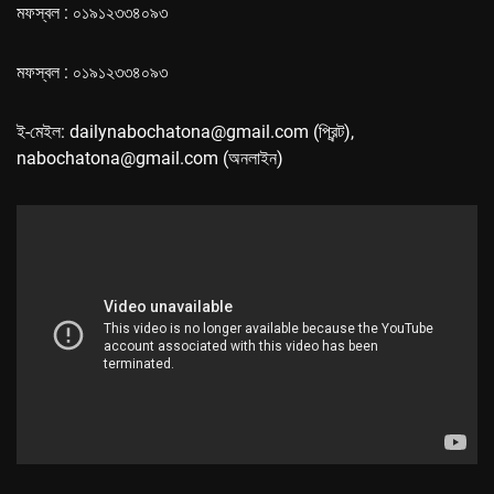
মফস্বল : ০১৯১২৩৩৪০৯৩
মফস্বল : ০১৯১২৩৩৪০৯৩
ই-মেইল: dailynabochatona@gmail.com (প্রিন্ট),
nabochatona@gmail.com (অনলাইন)