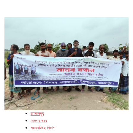
জামালপুর
জেলার খবর
ময়মনসিংহ বিভাগ