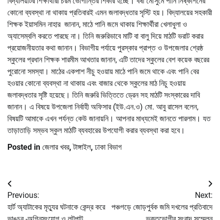
বিদ্যালয়টির শিক্ষার্থীরা চরম ভোগান্তির শিকার হচ্ছে। বর্ষা মৌসুমে পানি নিষ্কাশনের
কোনো ব্যবস্থা না থাকায় প্রতিবারই এমন জলাবদ্ধতার সৃস্টি হয়। বিদ্যালয়ের সহকারী
শিক্ষক ইয়াসমিন নাহার জানান, মাঠে পানি জমে থাকায় শিক্ষার্থীরা খেলাধুলা ও
অ্যাসেম্বলি করতে পারছে না। তিনি জরুরিভাবে মাটি বা বালু দিয়ে মাঠটি ভরাট করার
প্রয়োজনীয়তার কথা জানান। বিভাগীয় পর্যায়ে পুরস্কার প্রাপ্ত ও উপজেলার শ্রেষ্ঠ
স্কুলের প্রধান শিক্ষক শারমীম আখতার জানান, এটি তাদের স্কুলের বেশ কয়েক বছরের
পুরোনো সমস্যা। মাঠের একপাশ নীচু হওয়ায় মাঠে পানি জমে থাকে এবং পানি বের
হওয়ার কোনো ব্যবস্থা না থাকায় এবং বাজার থেকে স্কুলের মাঠ নিচু হওয়ায়
জলাবদ্ধতার সৃষ্টি হয়েছে। তিনি জরুরি ভিত্তিতে ড্রেন সহ মাঠটি সংস্কারের দাবি
জানান। এ বিষয়ে উপজেলা নির্বাহী অফিসার (ইউ.এন.ও) মো. আবু রাসেল বলেন,
বিষয়টি আমাকে এখন পর্যন্ত কেউ জানায়নি। আপনার মাধ্যমেই জানতে পারলাম। যত
তাড়াতাড়ি সম্ভব স্কুল মাঠটি ব্যবহারের উপযোগী করার ব্যবস্থা করা হবে।
Posted in
জেলার খবর
,
টাঙ্গাইল
,
ঢাকা বিভাগ
Post
Previous:
Next:
navigation
হার্ট অ্যাটাকের মৃত্যুর ঘটনাকে কেন্দ্র করে
পঞ্চগড়ে জোড়পুর্বক জমি দখলের প্রতিবাদে
ভাঙচুর -অগ্নিসংযোগ ও লুটপাট
ভুক্তভোগীর সংবাদ সম্মেলন