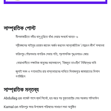
সাম্প্রতিক পোস্ট
নীলফামারীতে নদীর বালু চুরিতে বাঁধা দেয়ায় সংঘর্ষে আহত- ৬
শ্রীমঙ্গলের সাইফুর রহমান জাবেদ অর্জন করলেন আন্তর্জাতিক ‘গোল্ডেন কীস’ সম্মাননা
ফরিদপুর পৌরসভায় নাগরিক সেবায় গতি, প্রশাসনিক শৃঙ্খলায়ও জোর
নোয়াখালীতে লক্ষাধিক মানুষের মহাসমাবেশ, ‘হিজবুত তাওহীদ’ নিষিদ্ধের দাবি
জুলাই সনদ ও গণভোটের রায় বাস্তবায়নের দাবিতে দিনাজপুরে জামায়াতের বিশাল
গণমিছিল
সাম্প্রতিক মন্তব্য
Abdullag
on
বাজেট পাসে ব্যর্থ সিনেট, ছয় বছর পর যুক্তরাষ্ট্রে ফের সরকার শাটডাউন
Kamal
on
ফরিদপুর সদর উপজেলা পরিষদের সাধারণ সভা অনুষ্ঠিত