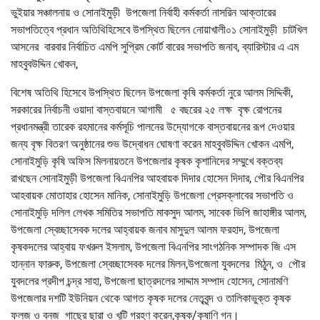
ভুইয়ার সঞ্চালনায় ও সোনাইমুড়ী উপজেলা নির্বাহী কর্মকর্তা নাসরিন আক্তারের
সভাপতিত্বে প্রধান অতিথিহিসেবে উপস্থিত ছিলেন নোয়াখালী০১ সোনাইমুড়ী চাটখিল
আসনের বারবার নির্বাচিত এমপি সুপ্রিম কোর্ট বারের সভাপতি জনাব, ব্যারিস্টার এ এম
মাহবুবউদ্দিন খোকন,
বিশেষ অতিথি হিসেবে উপস্থিত ছিলেন উপজেলা কৃষি কর্মকর্তা নুরে আলম সিদ্দিকী,
সরকারের নির্বাচনী ওয়াদা বাস্তবায়নে আগামী ৫ বছরের ২৫ লক্ষ বৃক্ষ রোপনের
প্রধানমন্ত্রী তারেক রহমানের কর্মসূচি পালনের উদ্যোগকে বাস্তবায়নের রূপ দেওয়ার
জন্য বৃক্ষ বিতরণ অনুষ্ঠানের শুভ উদ্বোধন ঘোষণা করেন মাহবুবউদ্দিন খোকন এমপি,
সোনাইমুড়ি কৃষি অফিস মিলনায়তনে উপজেলার কৃষক কৃশানিদের সম্মুখে বক্তব্য
রাখছেন সোনাইমুড়ী উপজেলা বিএনপির আহবায়ক দিদার হোসেন দিদার, পৌর বিএনপির
আহবায়ক মোতাহার হোসেন মানিক, সোনাইমুড়ি উপজেলা প্রেসক্লাবের সভাপতি ও
সোনাইমুড়ি দলিল লেখক সমিতির সভাপতি মাকসুদ আলম, সাবেক ভিপি জাহাঙ্গীর আলম,
উপজেলা স্বেচ্ছাসেবক দলের আহ্বায়ক জনাব মাসুদুল আলম ফরহাদ, উপজেলা
কৃষকদলের আহ্বায় ফখরুল ইসলাম, উপজেলা বিএনপির সাংগঠনিক সম্পাদক জি এস
হান্নান ফারুক, উপজেলা স্বেচ্ছাসেবক দলের মিলন,উপজেলা যুবদলের মিঠুন, ও পৌর
যুবদলের প্রদীপ চন্দ্র সাহা, উপজেলা ছাত্রদলের সাদ্দাম সম্পাদ হোসেন, সোনামণি
উপজেলার দশটি ইউনিয়ন থেকে আগত কৃষক দলের নেতৃবৃন্দ ও তালিকাভুক্ত কৃষক
ফলজ ও বনজ গাছের ছারা ও খুটি গ্রহণ করেন,কৃষক/কৃষাণি গন।