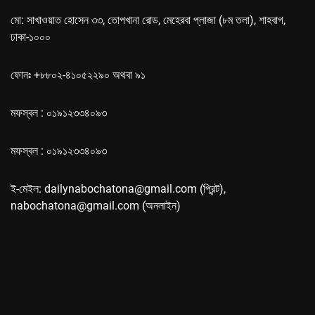
মো: সাখাওয়াত হোসেন ৩৩, তোপখানা রোড, মেহেরবা প্লাজা (৮ম তলা), শাহবাগ,
ঢাকা-১০০০
ফোনঃ +৮৮০২-৪১০৫২২৯০ অথবা ৯১
মফস্বল : ০১৯১২৩৩৪০৯৩
মফস্বল : ০১৯১২৩৩৪০৯৩
ই-মেইল: dailynabochatona@gmail.com (প্রিন্ট),
nabochatona@gmail.com (অনলাইন)