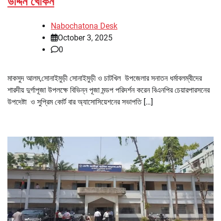
উদ্দিন খোকন
Nabochatona Desk
October 3, 2025
0
মাকসুদ আলম,সোনাইমুড়ী সোনাইমুড়ী ও চাটখিল উপজেলার সনাতন ধর্মাবলম্বীদের
শারদীয় দুর্গাপূজা উপলক্ষে বিভিন্ন পূজা মন্ডপ পরিদর্শন করেন বিএনপির চেয়ারপারসনের
উপদেষ্টা ও সুপ্রিম কোর্ট বার অ্যাসোসিয়েশনের সভাপতি […]