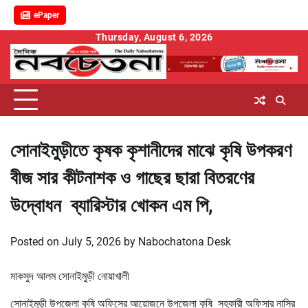
ePaper
Skip
Thursday, August 6, 2026
to
content
সোনাইমুড়ীতে কৃষক কৃশানীদের মাঝে কৃষি উপকরণ
বীজ সার কীটনাশক ও গাছের ছারা বিতরণের
উদ্বোধন ব্যারিস্টার খোকন এম পি,
Posted on
July 5, 2026
by
Nabochatona Desk
মাকসুদ আলম সোনাইমুড়ী নোয়াখালী
সোনাইমুড়ী উপজেলা কৃষি অফিসের আয়োজনে উপজেলা কৃষি সহকারী অফিসার নাসির