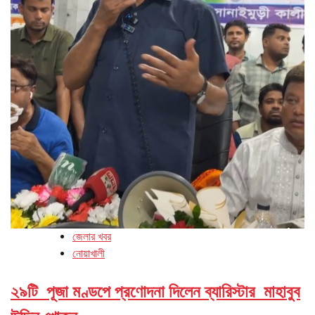
জেলার খবর
নোয়াখালী
২৯টি পূজা মণ্ডপে প্রণোদনা দিলেন ব্যারিস্টার মাহাবুব