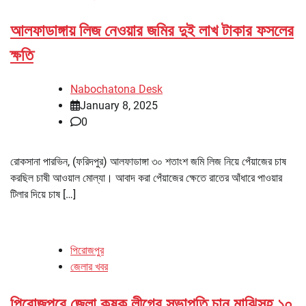
আলফাডাঙ্গায় লিজ নেওয়ার জমির দুই লাখ টাকার ফসলের
ক্ষতি
Nabochatona Desk
January 8, 2025
0
রোকসানা পারভিন, (ফরিদপুর) আলফাডাঙ্গা ৩০ শতাংশ জমি লিজ নিয়ে পেঁয়াজের চাষ
করছিল চাষী আওয়াল মোল্যা। আবাদ করা পেঁয়াজের ক্ষেতে রাতের আঁধারে পাওয়ার
টিলার দিয়ে চাষ […]
পিরোজপুর
জেলার খবর
পিরোজপুরে জেলা কৃষক লীগের সভাপতি চান মাঝিসহ ১০