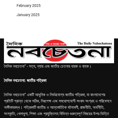
February 2025
January 2025
দৈনিক নবচেতনা" - সত্য, ন্যায় এবং জাতীয় চেতনার ধারক ও বাহক।
দৈনিক নবচেতনা: জাতীয় পত্রিকা
দৈনিক নবচেতনা" একটি আধুনিক ও নির্ভরযোগ্য জাতীয় পত্রিকা, যা বাংলাদেশের
প্রতিটি প্রান্ত থেকে সঠিক, নিরপেক্ষ এবং সময়োপযোগী সংবাদ সংগ্রহ ও পরিবেশনে
অঙ্গীকারবদ্ধ। পত্রিকাটি জাতীয় ও আন্তর্জাতিক ঘটনাবলী, রাজনীতি, অর্থনীতি,
সংস্কৃতি, খেলাধুলা, শিক্ষা এবং প্রযুক্তিসহ বিভিন্ন গুরুত্বপূর্ণ বিষয়ের উপর ভিত্তি