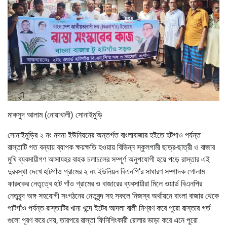
মাকসুদ আলাম (নোয়াখালী) সোনাইমুড়ি
সোনাইমুড়ির ২ নং নদনা ইউনিয়নের অন্তর্গত বাংলাবাজার হইতে হটগাও পর্যন্ত
রাস্তাটি গত বন্যায় ব্যাপক ক্ষয়ক্ষতি হওয়ায় বিভিন্ন স্কুলগামী ছাত্র-ছাত্রী ও বাজার
মুখি ব্যবসায়ীগণ আসাযহর বাহক চলাচলের সম্পূর্ণ অনুপযোগী হয়ে পড়ে রাস্তার এই
দুরবস্থা দেখে হাটগাঁও গ্রামের ২ নং ইউনিয়ন বিএনপি’র সাধারণ সম্পাদক গোলাম
ফারুকের নেতৃত্বে হাট গাঁও গ্রামের ও বাজারের ব্যবসায়ীরা মিলে ওয়ার্ড বিএনপির
নেতৃবৃন্দ অঙ্গ সহযোগী সংগঠনের নেতৃবৃন্দ সহ সকলে নিজস্ব অর্থায়নে বাংলা বাজার থেকে
পাটগাঁও পর্যন্ত রাস্তাটির খানা খন্দে ইটের আদলা বালী মিশ্রণ করে পুরো রাস্তার গর্ত
গুলো পূরণ করে দেয়, তারপরে রাস্তা ফিনিশিংকারী রোলার ভাড়া করে এনে পুরো