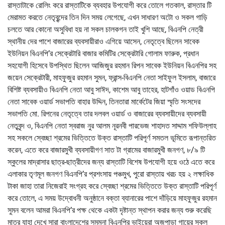
রাস্তাটাকে রোলিং করে রাস্তাটিকে ব্যবহার উপযোগী করে তোলে গতকাল, রাস্তার টি
মেরামত করতে নেতৃবৃন্দের তিন দিন সময় লেগেছে, এখন সাধারণ অটো ও সকল গাড়ি
চলতে আর কোনো অসুবিধা হয় না সকল চালকগন তাই খুশি আছে, বিএনপি নেত্রী
স্থানীয় দের পাশে বাজারের ব্যবসায়ীরাও এগিয়ে আসেন, নেতৃত্বে ছিলেন সাবেক
ইউনিয়ন বিএনপি’র সেক্রেটারি বাজার কমিটির সেক্রেটারি গোলাম ফারুক, প্রধান
সহযোগী হিসেবে উপস্থিত ছিলেন আজিজুর রহমান রিপন সাবেক ইউনিয়ন বিএনপির সহ
জয়েন সেক্রেটারী, মাহফুজুর রহমান সুমন, ফ্রান্স-বিএনপি নেতা সাইফুল ইসলাম, বাজারে
বিশিষ্ট ব্যবসায়ীও বিএনপি নেতা আবু সাঈদ, কাশেম আবু তাহের, হাটগাঁও ওয়াড বিএনপি
নেতা সাবেক ওয়ার্ড সভাপতি বাহার উদ্দিন, তিনতারা মার্কেটের জিয়া স্মৃতি সংসদের
সভাপতি মো. রিপনের নেতৃত্বে তার দলবল ওয়ার্ড ও বাজারের ব্যবসায়ীদের ব্যবসায়ী
নেতৃবৃন্দ ও, বিএনপি নেতা স্বরাজ নুর আলম নূরনবী পারভেজ শাহাদত সাদ্দাম শফিউল্লাহ
সহ সকলে স্বেচ্ছা শ্রমের ভিত্তিতে উক্ত রাস্তাটি পরিপূর্ণ সমতল ভূমিতে রূপান্তরিত
করেন, এতে করে বাজারমুখী ব্যবসায়ীগণ সাত টা গ্রামের বাজারমুখী জনগণ, ৮/৯ টি
স্কুলের মাদ্রাসার ছাত্র-ছাত্রীদের জন্য রাস্তাটি বিশেষ উপযোগী হয়ে ওঠে এতে করে
এলাকার তৃণমূল জনগণ বিএনপি’র প্রশংসায় পঞ্চমুখ, পুরো রাস্তায় খরচ হয় ২ লক্ষাধিক
টাকা জাহা তারা নিজেরাই সংগ্রহ করে স্বেচ্ছা শ্রমের ভিত্তিতে উক্ত রাস্তাটি পরিপূর্ণ
করে তোলে, এ সময় উদ্বোধনী অনুষ্ঠানে বক্তা ব্যানারের পাশে দাঁড়িয়ে মাহফুজুর রহমান
সুমন বলেন আমরা বিএনপি’র পক্ষ থেকে একটা দৃষ্টান্ত স্থাপন করার জন্য শুরু করেছি
মাত্র যাহা দেখে সারা বাংলাদেশের সমমনা বিএনপির ভাইয়েরা অজপাড়া গায়ের সকল