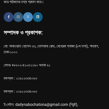
করে পাঠকদের তথ্য প্রদান করে।
সম্পাদক ও প্রকাশক:
মো: সাখাওয়াত হোসেন ৩৩, তোপখানা রোড, মেহেরবা প্লাজা (৮ম তলা), শাহবাগ,
ঢাকা-১০০০
ফোনঃ +৮৮০২-৪১০৫২২৯০ অথবা ৯১
মফস্বল : ০১৯১২৩৩৪০৯৩
মফস্বল : ০১৯১২৩৩৪০৯৩
ই-মেইল: dailynabochatona@gmail.com (প্রিন্ট),