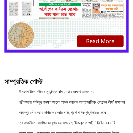
সাম্প্রতিক পোস্ট
নীলফামারীতে নদীর বালু চুরিতে বাঁধা দেয়ায় সংঘর্ষে আহত- ৬
শ্রীমঙ্গলের সাইফুর রহমান জাবেদ অর্জন করলেন আন্তর্জাতিক ‘গোল্ডেন কীস’ সম্মাননা
ফরিদপুর পৌরসভায় নাগরিক সেবায় গতি, প্রশাসনিক শৃঙ্খলায়ও জোর
নোয়াখালীতে লক্ষাধিক মানুষের মহাসমাবেশ, ‘হিজবুত তাওহীদ’ নিষিদ্ধের দাবি