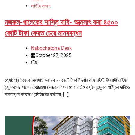
জাতীয় সংবাদ
নজরুল-খালেকের শাস্তি দাবি- আত্মসাৎ করা ৪৫০০
কোটি টাকা ফেরত চেয়ে মানববন্ধন
Nabochatona Desk
October 27, 2025
0
জ্যেষ্ঠ প্রতিবেদক আত্মসাৎ করা ৪৫০০ কোটি টাকা উদ্ধার ও ফারইস্ট ইসলামী লাইফ
ইন্স্যুরেন্সের সাবেক চেয়ারম্যান নজরুল ইসলামসহ দায়ীদের দৃষ্টান্তমূলক শাস্তির দাবিতে
মানববন্ধন করেছে প্রতিষ্ঠানের কর্মকর্তা, […]