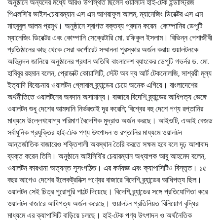
অনুষ্ঠানে অন্যদের মধ্যে আরও উপস্থিত ছিলেন ওয়ালটন হাই-টেক ইন্ডাস্ট্রিজ
পিএলসি’র ভাইস-চেয়ারম্যান এস এম আশরাফুল আলম, ম্যানেজিং ডিরেক্টর এস এম
মাহবুবুল আলম প্রমুখ। অনুষ্ঠানে স্বাগত বক্তব্য প্রদান করেন কোম্পানির ডেপুটি
ম্যানেজিং ডিরেক্টর এবং কোম্পানি সেক্রেটারি মো. রফিকুল ইসলাম। বিভিন্ন পেশাজীবী
প্রতিষ্ঠানের কাছ থেকে সেরা কর্পোরেট সম্মাননা পুরস্কার অর্জন করায় ওয়ালটনকে
অভিনন্দন জানিয়ে অনুষ্ঠানের প্রধান অতিথি বাংলাদেশ ব্যাংকের ডেপুটি গভর্নর ড. মো.
হাবিবুর রহমান বলেন, প্রোডাক্ট কোয়ালিটি, স্টেট অব দ্য আর্ট টেকনোলজি, সাশ্রয়ী মূল্য
ইত্যাদি বিবেচনায় ওয়ালটন গ্লোবাল ব্র্যান্ডের চেয়ে অনেক এগিয়ে। বাংলাদেশের
অর্থনীতিতে ওয়ালটনের অবদান অসামান্য। বাজারে বিদেশি ব্র্যান্ডের আধিপত্য ভেঙ্গে
ওয়ালটন শুধু দেশের আমদানি নির্ভরতাই দূর করেনি; বিশ্বের বহু দেশে পণ্য রপ্তানির
মাধ্যমে উল্লেখযোগ্য পরিমাণ বৈদেশিক মুদ্রাও অর্জন করছে। আইওটি, এআই বেজড
সর্বাধুনিক প্রযুক্তির হাই-টেক পণ্য উৎপাদন ও রপ্তানির মাধ্যমে ওয়ালটন
আন্তর্জাতিক বাজারেও শক্তিশালী অবস্থান তৈরি করতে সক্ষম হবে বলে দৃঢ় আশাবাদ
ব্যক্ত করেন তিনি। অনুষ্ঠানে আইসিবি’র চেয়ারম্যান অধ্যাপক আবু আহমেদ বলেন,
ওয়ালটন কারখানা অত্যন্ত সুসংগঠিত। এর কর্মযজ্ঞ এবং ক্যাপাসিটিও বিস্তৃত। ১৫
বছর আগেও দেশের ইলেকট্রনিক্স পণ্যের বাজারে বিদেশি ব্র্যান্ডের আধিপত্য ছিল।
ওয়ালটন সেই চিত্র পুরোপুরি পাল্টে দিয়েছে। বিদেশি ব্র্যান্ডের সঙ্গে প্রতিযোগিতা করে
ওয়ালটন বাজারে আধিপত্য অর্জন করেছে। ওয়ালটন প্রতিনিয়ত বিনিয়োগ বৃদ্ধির
মাধ্যমে এর ক্যাপাসিটি বাড়িয়ে চলছে। হাই-টেক পণ্য উৎপাদন ও অর্থনৈতিক