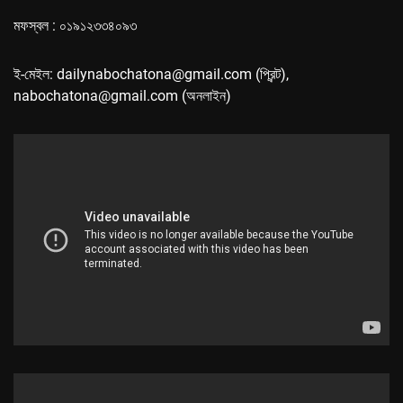
মফস্বল : ০১৯১২৩৩৪০৯৩
ই-মেইল: dailynabochatona@gmail.com (প্রিন্ট),
nabochatona@gmail.com (অনলাইন)