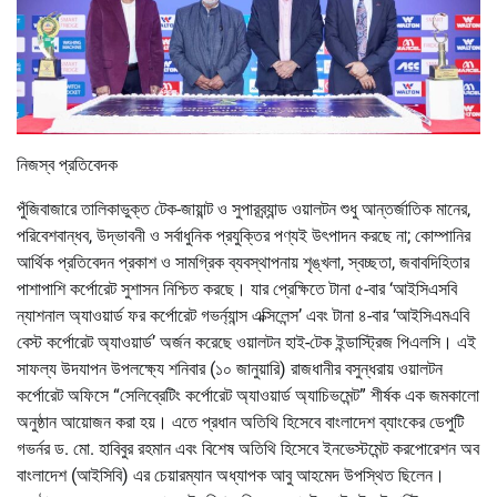
নিজস্ব প্রতিবেদক
পুঁজিবাজারে তালিকাভুক্ত টেক-জায়ান্ট ও সুপারব্র্যান্ড ওয়ালটন শুধু আন্তর্জাতিক মানের,
পরিবেশবান্ধব, উদ্ভাবনী ও সর্বাধুনিক প্রযুক্তির পণ্যই উৎপাদন করছে না; কোম্পানির
আর্থিক প্রতিবেদন প্রকাশ ও সামগ্রিক ব্যবস্থাপনায় শৃঙ্খলা, স্বচ্ছতা, জবাবদিহিতার
পাশাপাশি কর্পোরেট সুশাসন নিশ্চিত করছে। যার প্রেক্ষিতে টানা ৫-বার ‘আইসিএসবি
ন্যাশনাল অ্যাওয়ার্ড ফর কর্পোরেট গভর্ন্যান্স এক্সিলেন্স’ এবং টানা ৪-বার ‘আইসিএমএবি
বেস্ট কর্পোরেট অ্যাওয়ার্ড’ অর্জন করেছে ওয়ালটন হাই-টেক ইন্ডাস্ট্রিজ পিএলসি। এই
সাফল্য উদযাপন উপলক্ষ্যে শনিবার (১০ জানুয়ারি) রাজধানীর বসুন্ধরায় ওয়ালটন
কর্পোরেট অফিসে “সেলিব্রেটিং কর্পোরেট অ্যাওয়ার্ড অ্যাচিভমেন্ট” শীর্ষক এক জমকালো
অনুষ্ঠান আয়োজন করা হয়। এতে প্রধান অতিথি হিসেবে বাংলাদেশ ব্যাংকের ডেপুটি
গভর্নর ড. মো. হাবিবুর রহমান এবং বিশেষ অতিথি হিসেবে ইনভেস্টমেন্ট করপোরেশন অব
বাংলাদেশ (আইসিবি) এর চেয়ারম্যান অধ্যাপক আবু আহমেদ উপস্থিত ছিলেন।