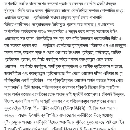
অগ্রগতি অর্জনে বাংলাদেশের সক্ষমতা প্রমাণের ক্ষেত্রে ওয়ালটন একটি উজ্জ্বল
দৃষ্টান্ত। তিনি আরও বলেন, পুঁজিবাজারে ভালো মৌলভিত্তি সম্পন্ন কোম্পানির মধ্যে
ওয়ালটন অন্যতম। প্রতিষ্ঠানটি সাধারণ মানুষের স্বার্থ রক্ষার পাশাপাশি
বিনিয়োগকারীদেরও সন্তোষজনক ডিভিডেন্ড প্রদান করে আসছে। বাংলাদেশের
অর্থনৈতিক কার্যক্রমকে আরও সম্প্রসারিত ও সমৃদ্ধ করার লক্ষ্যে সরকারের উচিৎ
ওয়ালটনের মত ভালো মৌলভিত্তি সম্পন্ন কোম্পানির উন্নয়নে প্রয়োজনীয় নীতি ও
কর সহায়তা প্রদান করা। অনুষ্ঠানে ওয়ালটনের ব্যবস্থাপনা পরিচালক এস এম মাহবুবুল
আলম বলেন, কারখানা স্থাপন থেকে শুরু করে উৎপাদন প্রক্রিয়া, কর্মক্ষেত্র, আর্থিক
প্রতিবেদন প্রকাশ, কর্পোরেট গভর্ন্যান্স সর্বত্র যথাযথ কমপ্লায়েন্স মেনে চলছে
ওয়ালটন। কর্পোরেট গভর্ন্যান্স, সামগ্রিক ব্যবস্থাপনা ও আর্থিক প্রতিবেদনে স¦চ্ছতা,
জবাবদিহিতা এবং কমপ্লায়েন্স প্রতিপালনের দিক থেকে ওয়ালটন দক্ষিণ এশিয়ার মধ্যে
শীর্ষস্থানীয় একটি প্রতিষ্ঠান। যার স্বীকৃতিস্বরূপ ওয়ালটন অর্জন করেছে ‘সাফা গোল্ড
অ্যাওয়ার্ড’। তিনি জানান, পরিবেশবান্ধব কারখানার স্বীকৃতি হিসেবে লিড প্লাটিনাম
সনদ অর্জন করেছে ওয়ালটনের মোল্ড অ্যান্ড ডাই ফ্যাক্টরি কমপ্লেক্স। টেকসই উন্নয়ন,
বিদ্যুৎ, জ্বালানি ও পানির সাশ্রয়ী ব্যবহার এবং পরিবেশবান্ধব অবস্থানের কারনে
যুক্তরাষ্ট্রের ইউএস গ্রিন বিল্ডিং কাউন্সিল (ইউএসজিবিসি) এই লিড সনদ প্রদান
করেছে। এছাড়া ইএসজি ক্যাটাগরিতে বাংলাদেশের অর্থনীতিতে উল্লেখযোগ্য
দৃষ্টান্তমূলক অবদানের স্বীকৃতি হিসেবে ওয়ালটনের ঝুলিতে যুক্ত হয়েছে ‘এক্সিলেন্স ইন
ইনভেস্টমেন্ট অ্যাওয়ার্ড ২০২৫’। টেকসই ক্লিন এনার্জি উদ্যোগের জন্য অর্জন