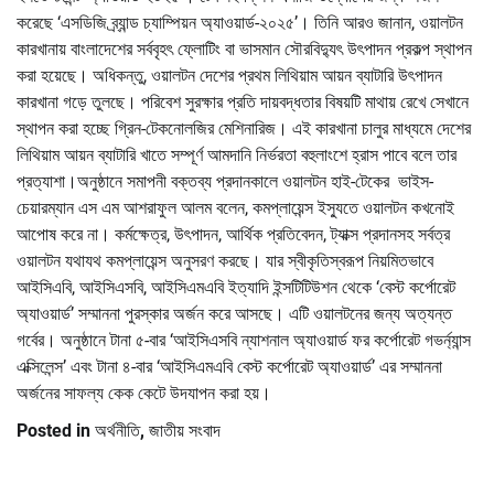
করেছে ‘এসডিজি ব্র্যান্ড চ্যাম্পিয়ন অ্যাওয়ার্ড-২০২৫’। তিনি আরও জানান, ওয়ালটন
কারখানায় বাংলাদেশের সর্ববৃহৎ ফ্লোটিং বা ভাসমান সৌরবিদ্যুৎ উৎপাদন প্রকল্প স্থাপন
করা হয়েছে। অধিকন্তু, ওয়ালটন দেশের প্রথম লিথিয়াম আয়ন ব্যাটারি উৎপাদন
কারখানা গড়ে তুলছে। পরিবেশ সুরক্ষার প্রতি দায়বদ্ধতার বিষয়টি মাথায় রেখে সেখানে
স্থাপন করা হচ্ছে গ্রিন-টেকনোলজির মেশিনারিজ। এই কারখানা চালুর মাধ্যমে দেশের
লিথিয়াম আয়ন ব্যাটারি খাতে সম্পূর্ণ আমদানি নির্ভরতা বহুলাংশে হ্রাস পাবে বলে তার
প্রত্যাশা।অনুষ্ঠানে সমাপনী বক্তব্য প্রদানকালে ওয়ালটন হাই-টেকের ভাইস-
চেয়ারম্যান এস এম আশরাফুল আলম বলেন, কমপ্লায়েন্স ইস্যুতে ওয়ালটন কখনোই
আপোষ করে না। কর্মক্ষেত্র, উৎপাদন, আর্থিক প্রতিবেদন, ট্যাক্স প্রদানসহ সর্বত্র
ওয়ালটন যথাযথ কমপ্লায়েন্স অনুসরণ করছে। যার স্বীকৃতিস্বরূপ নিয়মিতভাবে
আইসিএবি, আইসিএসবি, আইসিএমএবি ইত্যাদি ইন্সটিটিউশন থেকে ‘বেস্ট কর্পোরেট
অ্যাওয়ার্ড’ সম্মাননা পুরস্কার অর্জন করে আসছে। এটি ওয়ালটনের জন্য অত্যন্ত
গর্বের। অনুষ্ঠানে টানা ৫-বার ‘আইসিএসবি ন্যাশনাল অ্যাওয়ার্ড ফর কর্পোরেট গভর্ন্যান্স
এক্সিলেন্স’ এবং টানা ৪-বার ‘আইসিএমএবি বেস্ট কর্পোরেট অ্যাওয়ার্ড’ এর সম্মাননা
অর্জনের সাফল্য কেক কেটে উদযাপন করা হয়।
Posted in
অর্থনীতি
,
জাতীয় সংবাদ