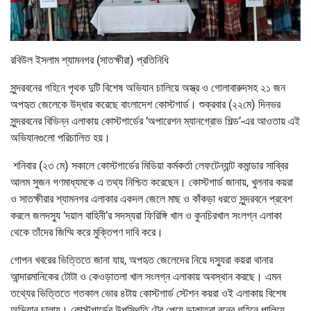
রবিউল ইসলাম শ্যামনগর (সাতক্ষীরা) প্রতিনিধি
সুন্দরবনের গহিনে পৃথক দুটি বিশেষ অভিযান চালিয়ে অস্ত্র ও গোলাবারুদসহ ২১ জন
অপহৃত জেলেকে উদ্ধার করেছে বাংলাদেশ কোস্টগার্ড। শুক্রবার (২২মে) দিনভর
সুন্দরবনের বিভিন্ন এলাকায় কোস্টগার্ডের ‘অপারেশন ম্যানগ্রোভ শিল্ড’-এর আওতায় এই
অভিযানগুলো পরিচালিত হয়।
শনিবার (২৩ মে) সকালে কোস্টগার্ডের মিডিয়া কর্মকর্তা লেফটেন্যান্ট কমান্ডার সাব্বির
আলম সুজন গণমাধ্যমকে এ তথ্য নিশ্চিত করেছেন। কোস্টগার্ড জানায়, খুলনার কয়রা
ও সাতক্ষীরার শ্যামনগর এলাকার একদল জেলে মাছ ও কাঁকড়া ধরতে সুন্দরবনে প্রবেশ
করলে জলদস্যু ‘দয়াল বাহিনী’র সদস্যরা ফিরিঙ্গি খাল ও কুনচিরখাল সংলগ্ন এলাকা
থেকে তাঁদের জিম্মি করে মুক্তিপণ দাবি করে।
গোপন খবরের ভিত্তিতে জানা যায়, অপহৃত জেলেদের নিয়ে দস্যুরা কয়রা থানার
আন্দারমানিকের টোটা ও কেওড়াতলা খাল সংলগ্ন এলাকায় অবস্থান করছে। এমন
তথ্যের ভিত্তিতে গতকাল ভোর ৪টায় কোস্টগার্ড স্টেশন কয়রা ওই এলাকায় বিশেষ
অভিযান চালায়। কোস্টগার্ডের উপস্থিতি টের পেয়ে ডাকাতরা বনের গহিনে পালিয়ে