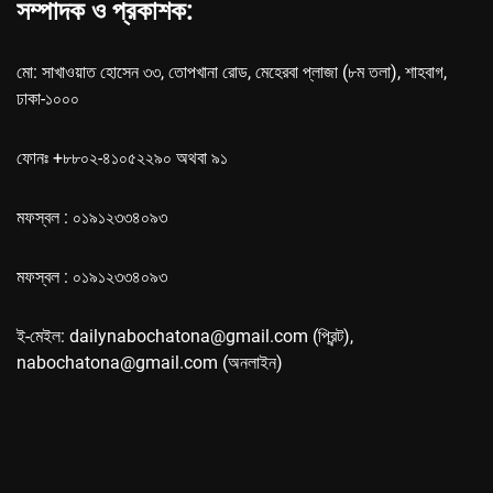
সম্পাদক ও প্রকাশক:
মো: সাখাওয়াত হোসেন ৩৩, তোপখানা রোড, মেহেরবা প্লাজা (৮ম তলা), শাহবাগ,
ঢাকা-১০০০
ফোনঃ +৮৮০২-৪১০৫২২৯০ অথবা ৯১
মফস্বল : ০১৯১২৩৩৪০৯৩
মফস্বল : ০১৯১২৩৩৪০৯৩
ই-মেইল: dailynabochatona@gmail.com (প্রিন্ট),
nabochatona@gmail.com (অনলাইন)