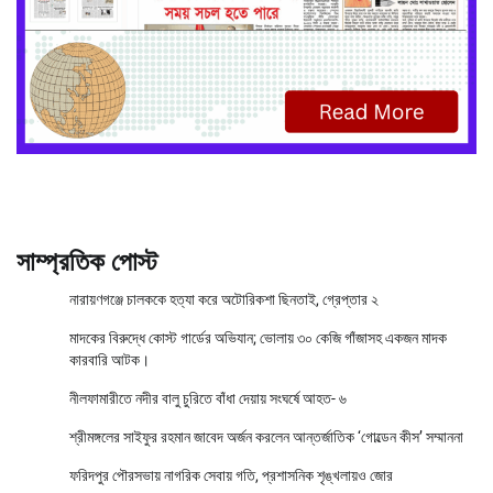
সাম্প্রতিক পোস্ট
নারায়ণগঞ্জে চালককে হত্যা করে অটোরিকশা ছিনতাই, গ্রেপ্তার ২
মাদকের বিরুদ্ধে কোস্ট গার্ডের অভিযান; ভোলায় ৩০ কেজি গাঁজাসহ একজন মাদক
কারবারি আটক।
নীলফামারীতে নদীর বালু চুরিতে বাঁধা দেয়ায় সংঘর্ষে আহত- ৬
শ্রীমঙ্গলের সাইফুর রহমান জাবেদ অর্জন করলেন আন্তর্জাতিক ‘গোল্ডেন কীস’ সম্মাননা
ফরিদপুর পৌরসভায় নাগরিক সেবায় গতি, প্রশাসনিক শৃঙ্খলায়ও জোর