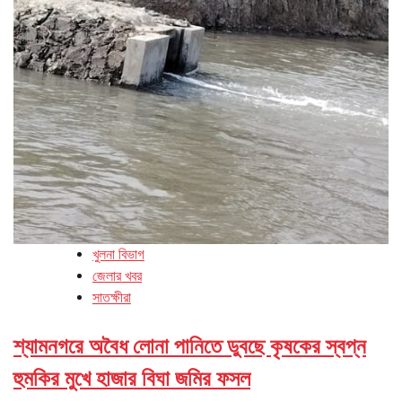
খুলনা বিভাগ
জেলার খবর
সাতক্ষীরা
শ্যামনগরে অবৈধ লোনা পানিতে ডুবছে কৃষকের স্বপ্ন
হুমকির মুখে হাজার বিঘা জমির ফসল