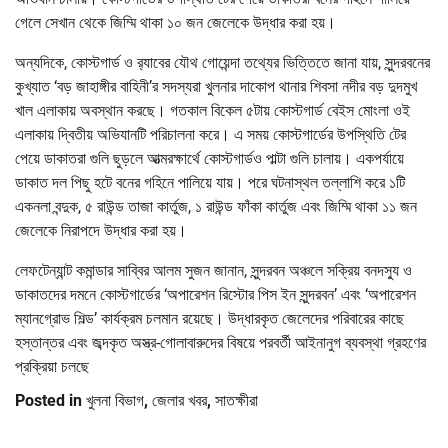
গেলে সেখান থেকে জিম্মি থাকা ১০ জন জেলেকে উদ্ধার করা হয়।
অন্যদিকে, কোস্টগার্ড ও র‌্যাবের যৌথ গোয়েন্দা তথ্যের ভিত্তিতে জানা যায়, সুন্দরবনের
কুখ্যাত ‘বড় জাহাঙ্গীর বাহিনী’র সদস্যরা খুলনার দাকোপ থানার শিবসা নদীর বড় দুদমুখ
খাল এলাকায় অবস্থান করছে। গতকাল বিকেল ৫টায় কোস্টগার্ড বেইস মোংলা ওই
এলাকায় দ্বিতীয় অভিযানটি পরিচালনা করে। এ সময় কোস্টগার্ডের উপস্থিতি টের
পেয়ে ডাকাতরা গুলি ছুড়লে আত্মরক্ষার্থে কোস্টগার্ডও পাল্টা গুলি চালায়। একপর্যায়ে
ডাকাত দল পিছু হটে বনের গহিনে পালিয়ে যায়। পরে ঘটনাস্থল তল্লাশি করে ১টি
একনলা বন্দুক, ৫ রাউন্ড তাজা কার্তুজ, ১ রাউন্ড ফাঁকা কার্তুজ এবং জিম্মি থাকা ১১ জন
জেলেকে নিরাপদে উদ্ধার করা হয়।
লেফটেন্যান্ট কমান্ডার সাব্বির আলম সুজন জানান, সুন্দরবন অঞ্চলে সক্রিয় বনদস্যু ও
ডাকাতদের দমনে কোস্টগার্ডের ‘অপারেশন রিস্টোর পিস ইন সুন্দরবন’ এবং ‘অপারেশন
ম্যানগ্রোভ শিল্ড’ কার্যক্রম চলমান রয়েছে। উদ্ধারকৃত জেলেদের পরিবারের কাছে
হস্তান্তর এবং জব্দকৃত অস্ত্র-গোলাবারুদের বিষয়ে পরবর্তী আইনানুগ ব্যবস্থা গ্রহণের
প্রক্রিয়া চলছে
Posted in
খুলনা বিভাগ
,
জেলার খবর
,
সাতক্ষীরা