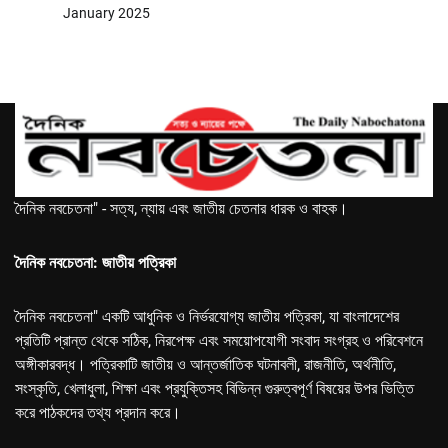
January 2025
দৈনিক নবচেতনা" - সত্য, ন্যায় এবং জাতীয় চেতনার ধারক ও বাহক।
দৈনিক নবচেতনা: জাতীয় পত্রিকা
দৈনিক নবচেতনা" একটি আধুনিক ও নির্ভরযোগ্য জাতীয় পত্রিকা, যা বাংলাদেশের
প্রতিটি প্রান্ত থেকে সঠিক, নিরপেক্ষ এবং সময়োপযোগী সংবাদ সংগ্রহ ও পরিবেশনে
অঙ্গীকারবদ্ধ। পত্রিকাটি জাতীয় ও আন্তর্জাতিক ঘটনাবলী, রাজনীতি, অর্থনীতি,
সংস্কৃতি, খেলাধুলা, শিক্ষা এবং প্রযুক্তিসহ বিভিন্ন গুরুত্বপূর্ণ বিষয়ের উপর ভিত্তি
করে পাঠকদের তথ্য প্রদান করে।