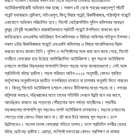
করতে গতকাল সোমবার সকাল ৮টা থেকে মহানগর এলাকায় ব্যাটারিচালিত
অটোরিকশাবিরোধী অভিযান শুরু হচ্ছে। সকাল ৮টা থেকে শহরের গুরুত্বপূর্ণ পাঁচটি
পয়েন্ট যথাক্রমে মেন্দিবাগ, নাইওরপুল, জিতু মিয়ার পয়েন্ট, রিকাবীবাজার, পাঠানটুলা পয়েন্টে
একযোগে অভিযান পরিচালিত হবে। সিলেট মেট্রোপলিটন পুলিশ কমিশনার আবদুল
কুদ্দুছ চৌধুরী সরেজমিনে ধারাবাহিকভাবে প্রতিটি পয়েন্টে উপস্থিত থাকবেন বলে
জানিয়েছেন এসএমপির অতিরিক্ত উপ-কমিশনার ও মিডিয়া অফিসার সাইফুল ইসলাম।
সকাল ৯টায় রিকাবিবাজার পয়েন্টে এসএমপি কমিশনার এ বিষয়ে সাংবাদিকদের ব্রিফ
করবেন বলেও জানান তিনি। পুলিশ ও সংশ্লিষ্টদের সঙ্গে কথা বলে জানা গেছে, সিলেট
নগরীতে বেপরোয়া হয়ে উঠেছে ব্যাটারিচালিত অটোরিকশা। মূল সড়কে অটোরিকশা
চলাচলে নাগরিক বিড়ম্বনার পাশাপাশি বিপদে পড়ছে অন্য যানবাহনগুলো। সেই সঙ্গে
প্রতিদিনই ঘটছে দুর্ঘটনা। সড়ক পরিবহন আইন-২০১৮ অনুযায়ী, কোনও ব্যক্তি
কর্তৃপক্ষের অনুমতিপত্র ব্যতীত গণপরিবহন চালাতে বা চালাবার অনুমতি দিতে পারবেন
না। কিন্তু সিলেটে অটোরিকশা চলাচল কোনও নীতিমালার মধ্যে পড়ছে না। নগরের
বাসিন্দারা বলছেন, পঙ্খিরাজের মতো তাদের গতিবিধি দেখলে উল্টো মনে ভয় জাগে,
আতঙ্কিত থাকতে হয় গন্তব্যে পৌঁছানোর আগ পর্যন্ত যাত্রীদের। স্থানীয়
সড়কগুলোর পাশাপাশি মূল সড়কেও দাপট অটোরিকশা চালকদের। সড়কে চলাচলের
ক্ষেত্রে তারা কোনও নিয়ম মানে না। হুট করে উঠে আসছে মূল সড়কে। চলে
উল্টোপথেও। অনেক চালক বেপরোয়া গতিতে চালান। ফলে প্রতিদিন নগরীর ভেতর
ঘটছে ছোট-বড় দুর্ঘটনা। এছাড়া, সংশ্লিষ্ট দফতরের কোনও প্রশিক্ষণ না থাকায়