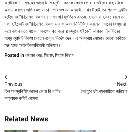
অটোরিকশা চালকদের আচরণও মারমুখী। অনেক ক্ষেত্রে তারা যাত্রীদের কাছ থেকে
আদায় করছেন অতিরিক্ত ভাড়া। পরিসংখ্যান অনুযায়ী, এবার ঈদেই ৩২ শতাংশ দুর্ঘটনা
ঘটেছে ব্যাটারিচালিত রিকশায়। এমন পরিস্থিতিতে ২০১৪, ২০১৭ ও ২০২১ সালে ৩
দফা হাইকোর্ট ব্যাটারিচালিত রিকশা বন্ধ ও আমদানি নিষিদ্ধ করলেও এসবের সংখ্যা না
কমে বরং বাড়তে থাকে। সবশেষ গত বছর নভেম্বরে হাইকোর্ট আবারও তিন দিনের
মধ্যে ব্যাটারি রিকশা চলাচল বন্ধের নির্দেশ দেন। এ অবস্থায় সোমবার থেকে নগরীতে
শুরু হচ্ছে অটোরিকশাবিরোধী অভিযান।
Posted in
জেলার খবর
,
সিলেট
,
সিলেট বিভাগ
Post
Previous:
Next:
navigation
তিন সদস্যবিশিষ্ট বরগুনা জেলা বিএনপির
শেরপুরে দুই ব্যবসায়ীকে জরিমানা
আহ্বায়ক কমিটি ঘোষণা
Related News