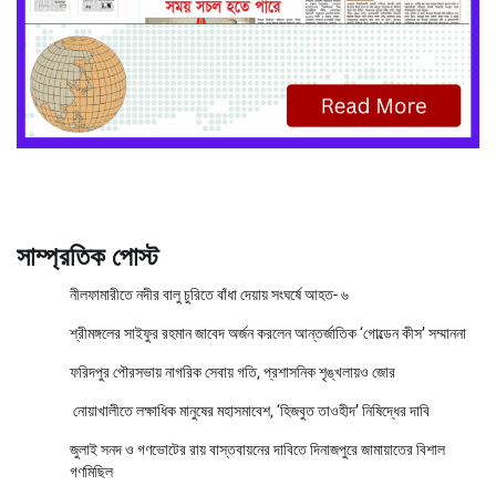
সাম্প্রতিক পোস্ট
নীলফামারীতে নদীর বালু চুরিতে বাঁধা দেয়ায় সংঘর্ষে আহত- ৬
শ্রীমঙ্গলের সাইফুর রহমান জাবেদ অর্জন করলেন আন্তর্জাতিক ‘গোল্ডেন কীস’ সম্মাননা
ফরিদপুর পৌরসভায় নাগরিক সেবায় গতি, প্রশাসনিক শৃঙ্খলায়ও জোর
নোয়াখালীতে লক্ষাধিক মানুষের মহাসমাবেশ, ‘হিজবুত তাওহীদ’ নিষিদ্ধের দাবি
জুলাই সনদ ও গণভোটের রায় বাস্তবায়নের দাবিতে দিনাজপুরে জামায়াতের বিশাল
গণমিছিল