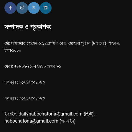
সম্পাদক ও প্রকাশক:
মো: সাখাওয়াত হোসেন ৩৩, তোপখানা রোড, মেহেরবা প্লাজা (৮ম তলা), শাহবাগ,
ঢাকা-১০০০
ফোনঃ +৮৮০২-৪১০৫২২৯০ অথবা ৯১
মফস্বল : ০১৯১২৩৩৪০৯৩
মফস্বল : ০১৯১২৩৩৪০৯৩
ই-মেইল: dailynabochatona@gmail.com (প্রিন্ট),
nabochatona@gmail.com (অনলাইন)