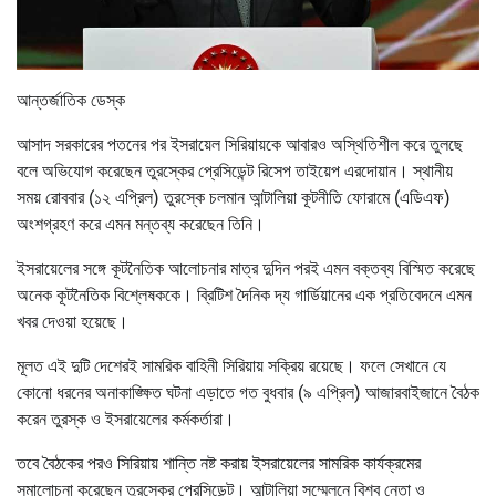
আন্তর্জাতিক ডেস্ক
আসাদ সরকারের পতনের পর ইসরায়েল সিরিয়ায়কে আবারও অস্থিতিশীল করে তুলছে
বলে অভিযোগ করেছেন তুরস্কের প্রেসিডেন্ট রিসেপ তাইয়েপ এরদোয়ান। স্থানীয়
সময় রোববার (১২ এপ্রিল) তুরস্কে চলমান আন্টালিয়া কূটনীতি ফোরামে (এডিএফ)
অংশগ্রহণ করে এমন মন্তব্য করেছেন তিনি।
ইসরায়েলের সঙ্গে কূটনৈতিক আলোচনার মাত্র দুদিন পরই এমন বক্তব্য বিস্মিত করেছে
অনেক কূটনৈতিক বিশ্লেষককে। ব্রিটিশ দৈনিক দ্য গার্ডিয়ানের এক প্রতিবেদনে এমন
খবর দেওয়া হয়েছে।
মূলত এই দুটি দেশেরই সামরিক বাহিনী সিরিয়ায় সক্রিয় রয়েছে। ফলে সেখানে যে
কোনো ধরনের অনাকাঙ্ক্ষিত ঘটনা এড়াতে গত বুধবার (৯ এপ্রিল) আজারবাইজানে বৈঠক
করেন তুরস্ক ‍ও ইসরায়েলের কর্মকর্তারা।
তবে বৈঠকের পরও সিরিয়ায় শান্তি নষ্ট করায় ইসরায়েলের সামরিক কার্যক্রমের
সমালোচনা করেছেন তুরস্কের প্রেসিডেন্ট। আন্টালিয়া সম্মেলনে বিশ্ব নেতা ও