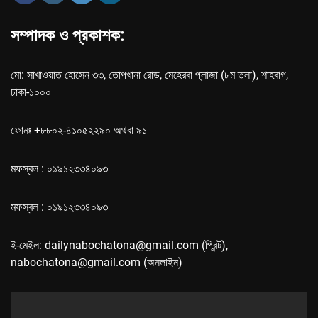
সম্পাদক ও প্রকাশক:
মো: সাখাওয়াত হোসেন ৩৩, তোপখানা রোড, মেহেরবা প্লাজা (৮ম তলা), শাহবাগ,
ঢাকা-১০০০
ফোনঃ +৮৮০২-৪১০৫২২৯০ অথবা ৯১
মফস্বল : ০১৯১২৩৩৪০৯৩
মফস্বল : ০১৯১২৩৩৪০৯৩
ই-মেইল: dailynabochatona@gmail.com (প্রিন্ট),
nabochatona@gmail.com (অনলাইন)