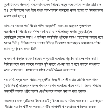
কূটনীতিকদের উদ্দেশ্যে এরদোয়ান বলেন, সিরিয়ায় নতুন করে কোনো সংঘাত তারা চান
না। যে বিপ্লবের মধ্য দিয়ে বাশার আল-আসাদ সরকারের পতন হয়েছে তা ইসরায়েলের
কারণে ব্যর্থ হচ্ছে।
আসাদের পতনের পর সিরিয়ার গঠিত অন্তর্বর্তী সরকারের অন্যতম পৃষ্ঠপোষক
এরদোয়ান। সিরিয়ার ভৌগলিক অখণ্ডতা ও সার্বভৌমত্ব রক্ষায় যুক্তরাষ্ট্রের
প্রেসিডেন্ট ডোনাল্ড ট্রাম্প ও রাশিয়ার ভ্লাদিমির পুতিনের সঙ্গেও আলোচনা হয়েছে বলে
জানান তিনি। সিরিয়ার ওপর চলমান বিভিন্ন নিষেধাজ্ঞা প্রত্যাহারে আঙ্কারার চেষ্টার
কথাও পুনর্ব্যক্ত করেন তিনি।
এ সময় উপস্থিত ছিলেন সিরিয়ার অন্তর্বর্তী সরকারের প্রধান আহমেদ আল সারা।
সিরিয়ায় নতুন করে কাউকে সংঘাত সৃষ্টি করতে দেওয়া হবে না বলে সারাকে আশ্বস্ত
করেন এরদোয়ান। সম্মেলনের ফাঁকে একটি বৈঠকও করেন তারা।
গত ৮ ডিসেম্বর আল সারার নেতৃত্বাধীন বিদ্রোহী গোষ্ঠী হায়াত তাহরির আল শামস
(এইচটিএস) দামেস্ক দখলের মাধ্যমে আসাদ সরকারের পতন ঘটায়। এরপর সিরিয়ায়
অন্তর্বর্তী সরকার গঠিত হলেই দেশটির সঙ্গে সম্পর্ক স্থাপন করে তুরস্ক।
দামেস্কের সঙ্গে প্রতিরক্ষা বিষয়ে একটি চুক্তিও করতে চাইছে আঙ্কারা। এর মাধ্যমে
সিরিয়ায় সামরিক ঘাঁটি স্থাপনসহ দেশটির আকাশসীমা ব্যবহারের পরিকল্পনা রয়েছে