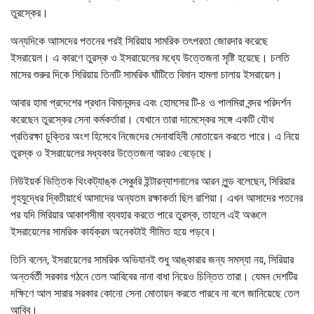
তুরস্কের।
অন্যদিকে আাসদের পতনের পরই সিরিয়ায় সামরিক তৎপরতা জোরদার করেছে
ইসরায়েল। এ কারণে তুরস্ক ও ইসরায়েলের মধ্যে উত্তেজনা সৃষ্টি হয়েছে। চলতি
মাসের শুরুর দিকে সিরিয়ায় তিনটি সামরিক ঘাঁটিতে বিমান হামলা চালায় ইসরায়েল।
আবার হামা প্রদেশের প্রধান বিমানবন্দর এবং হোমসের টি-৪ ও পালমিরা বন্দর পরিদর্শন
করেছেন তুরস্কের সেনা কর্মকর্তারা। যেখানে তারা দামেস্কের সঙ্গে একটি যৌথ
প্রতিরক্ষা চুক্তির অংশ হিসেবে নিজেদের সেনাবাহিনী মোতায়েন করতে পারে। এ নিয়ে
তুরস্ক ও ইসরায়েলের মধ্যকার উত্তেজনা আরও বেড়েছে।
নিউইয়র্ক ভিত্তিক থিংকট্যাঙ্ক সেঞ্চুরি ইন্টারন্যাশনালের আরন লুন্ড বলেছেন, সিরিয়ার
গৃহযুদ্ধের দ্বিতীয়ার্ধে আসাদের অন্যতম রক্ষাকর্তা ছিল রাশিয়া। এখন আসাদের পতনের
পর যদি সিরিয়ার আকাশসীমা ব্যবহার করতে পারে তুরস্ক, তাহলে এই অঞ্চলে
ইসরায়েলের সামরিক কার্যক্রম অনেকটাই সীমিত হয়ে পড়বে।
তিনি বলেন, ইসরায়েলের সামরিক অভিযানই শুধু আঙ্কারার জন্য সমস্যা নয়, সিরিয়ার
অন্তর্বর্তী সরকার গঠনে তেল আবিবের নানা বাধা নিয়েও চিন্তিত তারা। যেমন দেশটির
দক্ষিণে আল সারার সরকার কোনো সেনা মোতায়ন করতে পারবে না বলে জানিয়েছে তেল
আবিব।