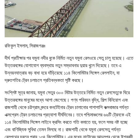
রফিকুল ইসলাম, সিরাজগঞ্জঃ
দীর্ঘ প্রতীক্ষার পর যমুনা নদীর বুকে নির্মিত নতুন যমুনা রেলওয়ে সেতু চালু হয়েছে। এতে
উত্তরবঙ্গের যোগাযোগ ব্যবস্থায় নতুন সম্ভাবনার দুয়ার খুলে দিয়েছে। তবে এ
উন্নয়নযাত্রায় বড় বাধা হয়ে দাঁড়িয়েছে ১১৪ কিলোমিটার সিঙ্গেল রেললাইন, যা
দ্রুতগতির ট্রেন চলাচলে প্রতিবন্ধকতা সৃষ্টি করছে।
সংশ্লিষ্ট সূত্র জানায়, যমুনা সেতুর ৩০০ মিটার উত্তরে নির্মিত নতুন রেলসেতুকে ঘিরে
উত্তরবঙ্গের মানুষের মধ্যে আশা জেগেছে। পণ্য পরিবহন বৃদ্ধি, শিল্প বিনিয়োগ এবং
রাজশাহী থেকে চট্টগ্রাম বন্দরে কনটেইনার ট্রেন চালানোর পাশাপাশি কক্সবাজার পর্যন্ত
এক্সপ্রেস ট্রেন চলাচলের প্রত্যাশা দীর্ঘদিনের। তবে পশ্চিমাঞ্চলের ৬৬টি ট্রেনকে এই
১১৪ কিলোমিটার সিঙ্গেল লাইনে ক্রসিং করতে গতি কমাতে হয়, ফলে সময় নষ্ট হচ্ছে
এবং বাণিজ্যিক সুবিধা তেমন মিলছে না। রাজশাহী থেকে যমুনা রেলসেতু পর্যন্ত
রেলপথের দূরত্ব প্রায় ১৩৪ কিলোমিটার। এর মধ্যে নাটোরের আব্দুলপুর থেকে ঈশ্বরদী