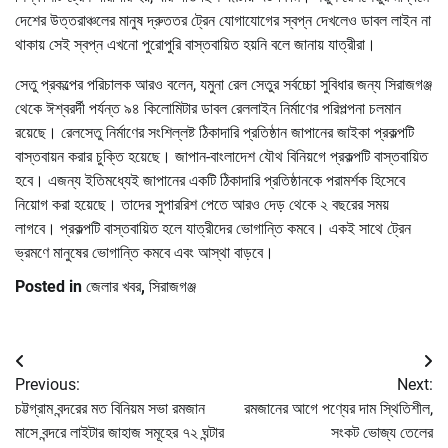
দেশের উত্তরাঞ্চলের মানুষ দ্রুততর ট্রেন যোগাযোগের স্বপ্ন দেখলেও ডাবল লাইন না
থাকায় সেই স্বপ্ন এখনো পুরোপুরি বাস্তবায়িত হয়নি বলে জানায় যাত্রীরা।
সেতু প্রকল্পের পরিচালক আরও বলেন, যমুনা রেল সেতুর সর্বচ্চো সুবিধার জন্য সিরাজগঞ্জ
থেকে ঈশ্বরর্দী পর্যন্ত ৯৪ কিলোমিটার ডাবল রেললাইন নির্মাণের পরিপল্পনা চলমান
রয়েছে। রেলসেতু নির্মাণের সংশিল্লষ্ট ঠিকাদারি প্রতিষ্ঠান জাপানের জাইকা প্রকল্পটি
বাস্তবায়ন করার চুক্তি হয়েছে। জাপান-বাংলাদেশ যৌথ বিনিয়গে প্রকল্পটি বাস্তবায়িত
হবে। এজন্য ইতিমধ্যেই জাপানের একটি ঠিকাদারি প্রতিষ্ঠানকে পরামর্শক হিসেবে
নিয়োগ করা হয়েছে। তাদের সুপাররিশ পেতে আরও দেড় থেকে ২ বছরের সময়
লাগবে। প্রকল্পটি বাস্তবায়িত হলে যাত্রীদের ভোগান্তি কমবে। একই সাথে ট্রেন
ভ্রমণে মানুষের ভোগান্তি কমবে এবং আস্থা বাড়বে।
Posted in
জেলার খবর
,
সিরাজগঞ্জ
Post
Previous:
Next:
navigation
চট্টগ্রাম বন্দরের মত বিনিয়ম সভা রমজান
রমজানের আগে পণ্যের দাম স্থিতিশীল,
মাসে বন্দরে লাইটার জাহাজ সমূহের ৭২ ঘন্টার
সংকট ভোজ্য তেলের