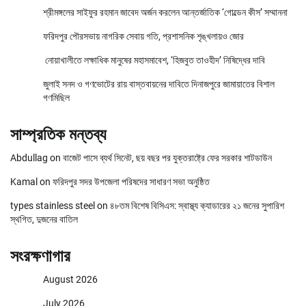
শ্রীমঙ্গলের সাইফুর রহমান জাবেদ অর্জন করলেন আন্তর্জাতিক ‘গোল্ডেন কীস’ সম্মাননা
ফরিদপুর পৌরসভায় নাগরিক সেবায় গতি, প্রশাসনিক শৃঙ্খলায়ও জোর
নোয়াখালীতে লক্ষাধিক মানুষের মহাসমাবেশ, ‘হিজবুত তাওহীদ’ নিষিদ্ধের দাবি
জুলাই সনদ ও গণভোটের রায় বাস্তবায়নের দাবিতে দিনাজপুরে জামায়াতের বিশাল
গণমিছিল
সাম্প্রতিক মন্তব্য
Abdullag
on
বাজেট পাসে ব্যর্থ সিনেট, ছয় বছর পর যুক্তরাষ্ট্রে ফের সরকার শাটডাউন
Kamal
on
ফরিদপুর সদর উপজেলা পরিষদের সাধারণ সভা অনুষ্ঠিত
types stainless steel
on
৪৮তম বিশেষ বিসিএস: স্বাস্থ্য ক্যাডারের ২১ জনের সুপারিশ
স্থগিত, দুজনের বাতিল
সংরক্ষণাগার
August 2026
July 2026