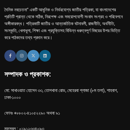
দৈনিক নবচেতনা" একটি আধুনিক ও নির্ভরযোগ্য জাতীয় পত্রিকা, যা বাংলাদেশের
প্রতিটি প্রান্ত থেকে সঠিক, নিরপেক্ষ এবং সময়োপযোগী সংবাদ সংগ্রহ ও পরিবেশনে
অঙ্গীকারবদ্ধ। পত্রিকাটি জাতীয় ও আন্তর্জাতিক ঘটনাবলী, রাজনীতি, অর্থনীতি,
সংস্কৃতি, খেলাধুলা, শিক্ষা এবং প্রযুক্তিসহ বিভিন্ন গুরুত্বপূর্ণ বিষয়ের উপর ভিত্তি
করে পাঠকদের তথ্য প্রদান করে।
সম্পাদক ও প্রকাশক:
মো: সাখাওয়াত হোসেন ৩৩, তোপখানা রোড, মেহেরবা প্লাজা (৮ম তলা), শাহবাগ,
ঢাকা-১০০০
ফোনঃ +৮৮০২-৪১০৫২২৯০ অথবা ৯১
মফস্বল : ০১৯১২৩৩৪০৯৩