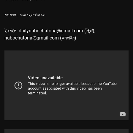
মফস্বল : ০১৯১২৩৩৪০৯৩
ই-মেইল: dailynabochatona@gmail.com (প্রিন্ট),
nabochatona@gmail.com (অনলাইন)