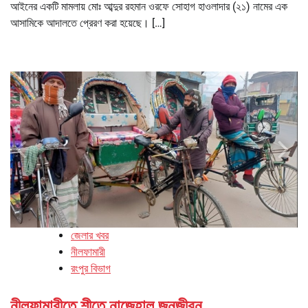
আইনের একটি মামলায় মোঃ আব্দুর রহমান ওরফে সোহাগ হাওলাদার (২১) নামের এক
আসামিকে আদালতে প্রেরণ করা হয়েছে। […]
জেলার খবর
নীলফামারী
রংপুর বিভাগ
নীলফামারীতে শীতে নাজেহাল জনজীবন