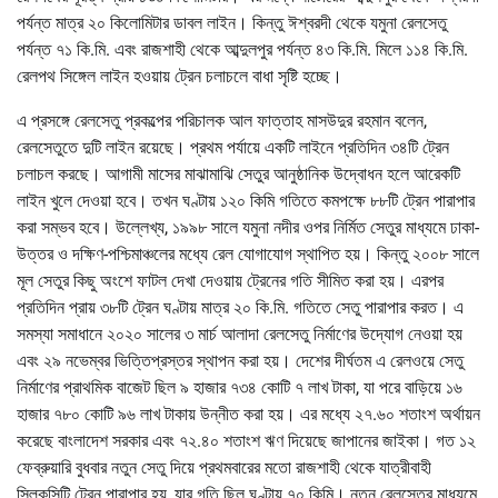
পর্যন্ত মাত্র ২০ কিলোমিটার ডাবল লাইন। কিন্তু ঈশ্বরদী থেকে যমুনা রেলসেতু
পর্যন্ত ৭১ কি.মি. এবং রাজশাহী থেকে আব্দুলপুর পর্যন্ত ৪৩ কি.মি. মিলে ১১৪ কি.মি.
রেলপথ সিঙ্গেল লাইন হওয়ায় ট্রেন চলাচলে বাধা সৃষ্টি হচ্ছে।
এ প্রসঙ্গে রেলসেতু প্রকল্পের পরিচালক আল ফাত্তাহ মাসউদুর রহমান বলেন,
রেলসেতুতে দুটি লাইন রয়েছে। প্রথম পর্যায়ে একটি লাইনে প্রতিদিন ৩৪টি ট্রেন
চলাচল করছে। আগামী মাসের মাঝামাঝি সেতুর আনুষ্ঠানিক উদ্বোধন হলে আরেকটি
লাইন খুলে দেওয়া হবে। তখন ঘণ্টায় ১২০ কিমি গতিতে কমপক্ষে ৮৮টি ট্রেন পারাপার
করা সম্ভব হবে। উল্লেখ্য, ১৯৯৮ সালে যমুনা নদীর ওপর নির্মিত সেতুর মাধ্যমে ঢাকা-
উত্তর ও দক্ষিণ-পশ্চিমাঞ্চলের মধ্যে রেল যোগাযোগ স্থাপিত হয়। কিন্তু ২০০৮ সালে
মূল সেতুর কিছু অংশে ফাটল দেখা দেওয়ায় ট্রেনের গতি সীমিত করা হয়। এরপর
প্রতিদিন প্রায় ৩৮টি ট্রেন ঘণ্টায় মাত্র ২০ কি.মি. গতিতে সেতু পারাপার করত। এ
সমস্যা সমাধানে ২০২০ সালের ৩ মার্চ আলাদা রেলসেতু নির্মাণের উদ্যোগ নেওয়া হয়
এবং ২৯ নভেম্বর ভিত্তিপ্রস্তর স্থাপন করা হয়। দেশের দীর্ঘতম এ রেলওয়ে সেতু
নির্মাণের প্রাথমিক বাজেট ছিল ৯ হাজার ৭৩৪ কোটি ৭ লাখ টাকা, যা পরে বাড়িয়ে ১৬
হাজার ৭৮০ কোটি ৯৬ লাখ টাকায় উন্নীত করা হয়। এর মধ্যে ২৭.৬০ শতাংশ অর্থায়ন
করেছে বাংলাদেশ সরকার এবং ৭২.৪০ শতাংশ ঋণ দিয়েছে জাপানের জাইকা। গত ১২
ফেব্রুয়ারি বুধবার নতুন সেতু দিয়ে প্রথমবারের মতো রাজশাহী থেকে যাত্রীবাহী
সিল্কসিটি ট্রেন পারাপার হয়, যার গতি ছিল ঘণ্টায় ৭০ কিমি। নতুন রেলসেতুর মাধ্যমে