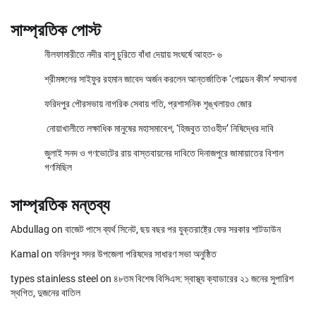
সাম্প্রতিক পোস্ট
নীলফামারীতে নদীর বালু চুরিতে বাঁধা দেয়ায় সংঘর্ষে আহত- ৬
শ্রীমঙ্গলের সাইফুর রহমান জাবেদ অর্জন করলেন আন্তর্জাতিক ‘গোল্ডেন কীস’ সম্মাননা
ফরিদপুর পৌরসভায় নাগরিক সেবায় গতি, প্রশাসনিক শৃঙ্খলায়ও জোর
নোয়াখালীতে লক্ষাধিক মানুষের মহাসমাবেশ, ‘হিজবুত তাওহীদ’ নিষিদ্ধের দাবি
জুলাই সনদ ও গণভোটের রায় বাস্তবায়নের দাবিতে দিনাজপুরে জামায়াতের বিশাল
গণমিছিল
সাম্প্রতিক মন্তব্য
Abdullag
on
বাজেট পাসে ব্যর্থ সিনেট, ছয় বছর পর যুক্তরাষ্ট্রে ফের সরকার শাটডাউন
Kamal
on
ফরিদপুর সদর উপজেলা পরিষদের সাধারণ সভা অনুষ্ঠিত
types stainless steel
on
৪৮তম বিশেষ বিসিএস: স্বাস্থ্য ক্যাডারের ২১ জনের সুপারিশ
স্থগিত, দুজনের বাতিল