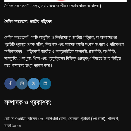
দৈনিক নবচেতনা" - সত্য, ন্যায় এবং জাতীয় চেতনার ধারক ও বাহক।
দৈনিক নবচেতনা: জাতীয় পত্রিকা
দৈনিক নবচেতনা" একটি আধুনিক ও নির্ভরযোগ্য জাতীয় পত্রিকা, যা বাংলাদেশের
প্রতিটি প্রান্ত থেকে সঠিক, নিরপেক্ষ এবং সময়োপযোগী সংবাদ সংগ্রহ ও পরিবেশনে
অঙ্গীকারবদ্ধ। পত্রিকাটি জাতীয় ও আন্তর্জাতিক ঘটনাবলী, রাজনীতি, অর্থনীতি,
সংস্কৃতি, খেলাধুলা, শিক্ষা এবং প্রযুক্তিসহ বিভিন্ন গুরুত্বপূর্ণ বিষয়ের উপর ভিত্তি
করে পাঠকদের তথ্য প্রদান করে।
সম্পাদক ও প্রকাশক:
মো: সাখাওয়াত হোসেন ৩৩, তোপখানা রোড, মেহেরবা প্লাজা (৮ম তলা), শাহবাগ,
ঢাকা-১০০০