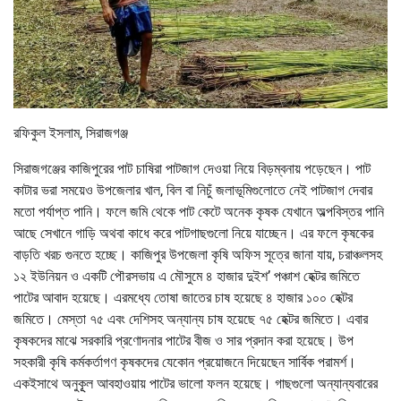
রফিকুল ইসলাম, সিরাজগঞ্জ
সিরাজগঞ্জের কাজিপুরের পাট চাষিরা পাটজাগ দেওয়া নিয়ে বিড়ম্বনায় পড়েছেন। পাট
কাটার ভরা সময়েও উপজেলার খাল, বিল বা নিচুঁ জলাভূমিগুলোতে নেই পাটজাগ দেবার
মতো পর্যাপ্ত পানি। ফলে জমি থেকে পাট কেটে অনেক কৃষক যেখানে অল্পবিস্তর পানি
আছে সেখানে গাড়ি অথবা কাধে করে পাটগাছগুলো নিয়ে যাচ্ছেন। এর ফলে কৃষকের
বাড়তি খরচ গুনতে হচ্ছে। কাজিপুর উপজেলা কৃষি অফিস সূত্রে জানা যায়, চরাঞ্চলসহ
১২ ইউনিয়ন ও একটি পৌরসভায় এ মৌসুমে ৪ হাজার দুইশ’ পঞ্চাশ হেক্টর জমিতে
পাটের আবাদ হয়েছে। এরমধ্যে তোষা জাতের চাষ হয়েছে ৪ হাজার ১০০ হেক্টর
জমিতে। মেস্তা ৭৫ এবং দেশিসহ অন্যান্য চাষ হয়েছে ৭৫ হেক্টর জমিতে। এবার
কৃষকদের মাঝে সরকারি প্রণোদনার পাটের বীজ ও সার প্রদান করা হয়েছে। উপ
সহকারী কৃষি কর্মকর্তাগণ কৃষকদের যেকোন প্রয়োজনে দিয়েছেন সার্বিক পরামর্শ।
একইসাথে অনুকূূল আবহাওয়ায় পাটের ভালো ফলন হয়েছে। গাছগুলো অন্যান্যবারের