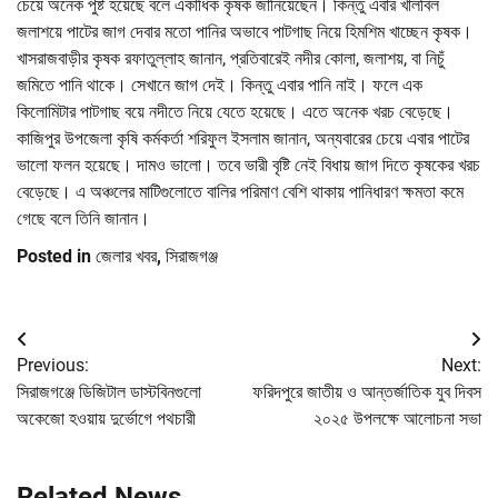
চেয়ে অনেক পুষ্ট হয়েছে বলে একাধিক কৃষক জানিয়েছেন। কিন্তু এবার খালবিল
জলাশয়ে পাটের জাগ দেবার মতো পানির অভাবে পাটগাছ নিয়ে হিমশিম খাচ্ছেন কৃষক।
খাসরাজবাড়ীর কৃষক রফাতুল্লাহ জানান, প্রতিবারেই নদীর কোলা, জলাশয়, বা নিচুঁ
জমিতে পানি থাকে। সেখানে জাগ দেই। কিন্তু এবার পানি নাই। ফলে এক
কিলোমিটার পাটগাছ বয়ে নদীতে নিয়ে যেতে হয়েছে। এতে অনেক খরচ বেড়েছে।
কাজিপুর উপজেলা কৃষি কর্মকর্তা শরিফুল ইসলাম জানান, অন্যবারের চেয়ে এবার পাটের
ভালো ফলন হয়েছে। দামও ভালো। তবে ভারী বৃষ্টি নেই বিধায় জাগ দিতে কৃষকের খরচ
বেড়েছে। এ অঞ্চলের মাটিগুলোতে বালির পরিমাণ বেশি থাকায় পানিধারণ ক্ষমতা কমে
গেছে বলে তিনি জানান।
Posted in
জেলার খবর
,
সিরাজগঞ্জ
Post
Previous:
Next:
navigation
সিরাজগঞ্জে ডিজিটাল ডাস্টবিনগুলো
ফরিদপুরে জাতীয় ও আন্তর্জাতিক যুব দিবস
অকেজো হওয়ায় দুর্ভোগে পথচারী
২০২৫ উপলক্ষে আলোচনা সভা
Related News