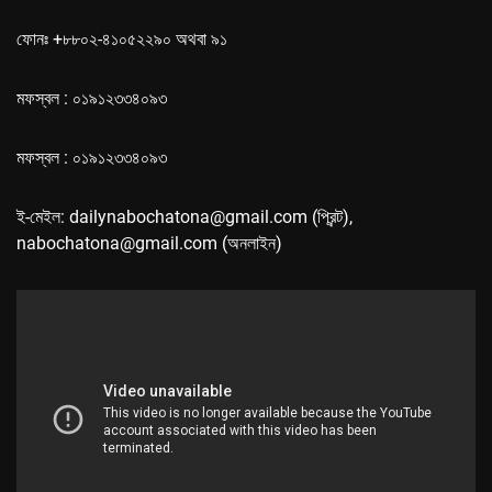
ফোনঃ +৮৮০২-৪১০৫২২৯০ অথবা ৯১
মফস্বল : ০১৯১২৩৩৪০৯৩
মফস্বল : ০১৯১২৩৩৪০৯৩
ই-মেইল: dailynabochatona@gmail.com (প্রিন্ট),
nabochatona@gmail.com (অনলাইন)