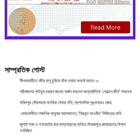
সাম্প্রতিক পোস্ট
নীলফামারীতে নদীর বালু চুরিতে বাঁধা দেয়ায় সংঘর্ষে আহত- ৬
শ্রীমঙ্গলের সাইফুর রহমান জাবেদ অর্জন করলেন আন্তর্জাতিক ‘গোল্ডেন কীস’ সম্মাননা
ফরিদপুর পৌরসভায় নাগরিক সেবায় গতি, প্রশাসনিক শৃঙ্খলায়ও জোর
নোয়াখালীতে লক্ষাধিক মানুষের মহাসমাবেশ, ‘হিজবুত তাওহীদ’ নিষিদ্ধের দাবি
জুলাই সনদ ও গণভোটের রায় বাস্তবায়নের দাবিতে দিনাজপুরে জামায়াতের বিশাল
গণমিছিল