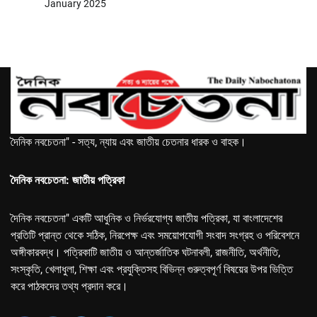
January 2025
দৈনিক নবচেতনা" - সত্য, ন্যায় এবং জাতীয় চেতনার ধারক ও বাহক।
দৈনিক নবচেতনা: জাতীয় পত্রিকা
দৈনিক নবচেতনা" একটি আধুনিক ও নির্ভরযোগ্য জাতীয় পত্রিকা, যা বাংলাদেশের
প্রতিটি প্রান্ত থেকে সঠিক, নিরপেক্ষ এবং সময়োপযোগী সংবাদ সংগ্রহ ও পরিবেশনে
অঙ্গীকারবদ্ধ। পত্রিকাটি জাতীয় ও আন্তর্জাতিক ঘটনাবলী, রাজনীতি, অর্থনীতি,
সংস্কৃতি, খেলাধুলা, শিক্ষা এবং প্রযুক্তিসহ বিভিন্ন গুরুত্বপূর্ণ বিষয়ের উপর ভিত্তি
করে পাঠকদের তথ্য প্রদান করে।