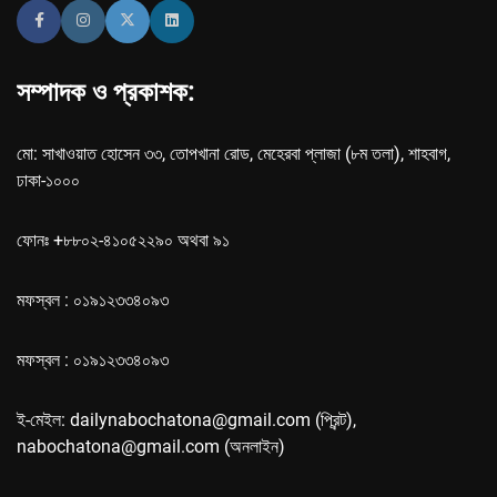
সম্পাদক ও প্রকাশক:
মো: সাখাওয়াত হোসেন ৩৩, তোপখানা রোড, মেহেরবা প্লাজা (৮ম তলা), শাহবাগ,
ঢাকা-১০০০
ফোনঃ +৮৮০২-৪১০৫২২৯০ অথবা ৯১
মফস্বল : ০১৯১২৩৩৪০৯৩
মফস্বল : ০১৯১২৩৩৪০৯৩
ই-মেইল: dailynabochatona@gmail.com (প্রিন্ট),
nabochatona@gmail.com (অনলাইন)