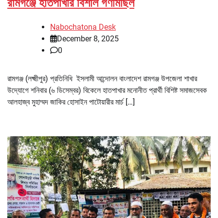
রামগঞ্জে হাতপাখার বিশাল গণমিছিল
Nabochatona Desk
December 8, 2025
0
রামগঞ্জ (লক্ষ্মীপুর) প্রতিনিধি ইসলামী আন্দোলন বাংলাদেশ রামগঞ্জ উপজেলা শাখার
উদ্যোগে শনিবার (৬ ডিসেম্বর) বিকেলে হাতপাখার মনোনীত প্রার্থী বিশিষ্ট সমাজসেবক
আলহাজ্ব মুহাম্মদ জাকির হোসাইন পাটোয়ারীর মার্চ […]