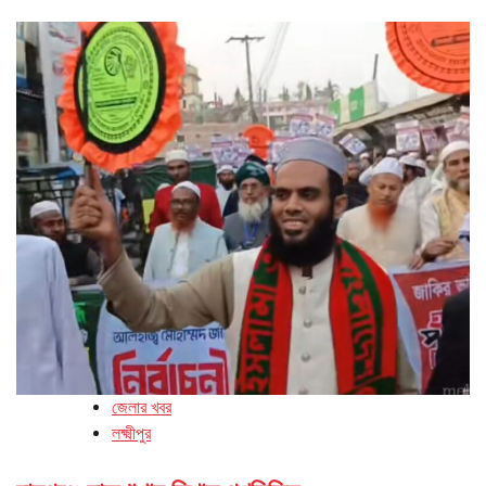
জেলার খবর
লক্ষ্মীপুর