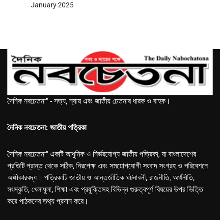
January 2025
দৈনিক নবচেতনা" - সত্য, ন্যায় এবং জাতীয় চেতনার ধারক ও বাহক।
দৈনিক নবচেতনা: জাতীয় পত্রিকা
দৈনিক নবচেতনা" একটি আধুনিক ও নির্ভরযোগ্য জাতীয় পত্রিকা, যা বাংলাদেশের
প্রতিটি প্রান্ত থেকে সঠিক, নিরপেক্ষ এবং সময়োপযোগী সংবাদ সংগ্রহ ও পরিবেশনে
অঙ্গীকারবদ্ধ। পত্রিকাটি জাতীয় ও আন্তর্জাতিক ঘটনাবলী, রাজনীতি, অর্থনীতি,
সংস্কৃতি, খেলাধুলা, শিক্ষা এবং প্রযুক্তিসহ বিভিন্ন গুরুত্বপূর্ণ বিষয়ের উপর ভিত্তি
করে পাঠকদের তথ্য প্রদান করে।