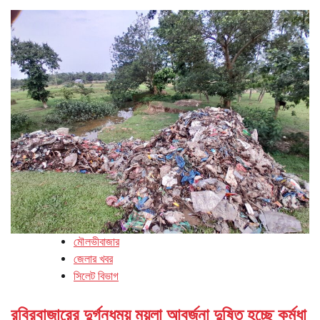
মৌলভীবাজার
জেলার খবর
সিলেট বিভাগ
রবিরবাজারের দুর্গন্ধময় ময়লা আবর্জনা দুষিত হচ্ছে কর্মধা