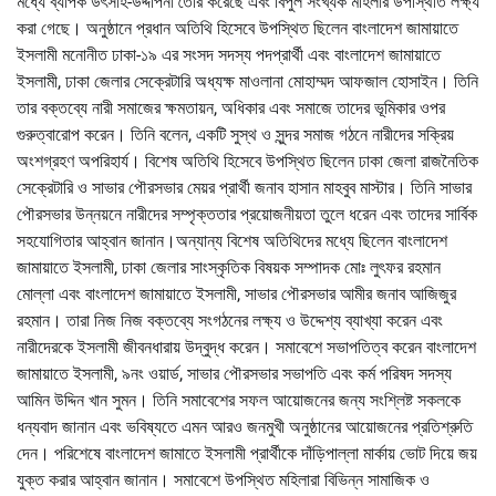
মধ্যে ব্যাপক উৎসাহ-উদ্দীপনা তৈরি করেছে এবং বিপুল সংখ্যক মহিলার উপস্থিতি লক্ষ্য
করা গেছে। অনুষ্ঠানে প্রধান অতিথি হিসেবে উপস্থিত ছিলেন বাংলাদেশ জামায়াতে
ইসলামী মনোনীত ঢাকা-১৯ এর সংসদ সদস্য পদপ্রার্থী এবং বাংলাদেশ জামায়াতে
ইসলামী, ঢাকা জেলার সেক্রেটারি অধ্যক্ষ মাওলানা মোহাম্মদ আফজাল হোসাইন। তিনি
তার বক্তব্যে নারী সমাজের ক্ষমতায়ন, অধিকার এবং সমাজে তাদের ভূমিকার ওপর
গুরুত্বারোপ করেন। তিনি বলেন, একটি সুস্থ ও সুন্দর সমাজ গঠনে নারীদের সক্রিয়
অংশগ্রহণ অপরিহার্য। বিশেষ অতিথি হিসেবে উপস্থিত ছিলেন ঢাকা জেলা রাজনৈতিক
সেক্রেটারি ও সাভার পৌরসভার মেয়র প্রার্থী জনাব হাসান মাহবুব মাস্টার। তিনি সাভার
পৌরসভার উন্নয়নে নারীদের সম্পৃক্ততার প্রয়োজনীয়তা তুলে ধরেন এবং তাদের সার্বিক
সহযোগিতার আহ্বান জানান।অন্যান্য বিশেষ অতিথিদের মধ্যে ছিলেন বাংলাদেশ
জামায়াতে ইসলামী, ঢাকা জেলার সাংস্কৃতিক বিষয়ক সম্পাদক মোঃ লুৎফর রহমান
মোল্লা এবং বাংলাদেশ জামায়াতে ইসলামী, সাভার পৌরসভার আমীর জনাব আজিজুর
রহমান। তারা নিজ নিজ বক্তব্যে সংগঠনের লক্ষ্য ও উদ্দেশ্য ব্যাখ্যা করেন এবং
নারীদেরকে ইসলামী জীবনধারায় উদ্বুদ্ধ করেন। সমাবেশে সভাপতিত্ব করেন বাংলাদেশ
জামায়াতে ইসলামী, ৯নং ওয়ার্ড, সাভার পৌরসভার সভাপতি এবং কর্ম পরিষদ সদস্য
আমিন উদ্দিন খান সুমন। তিনি সমাবেশের সফল আয়োজনের জন্য সংশ্লিষ্ট সকলকে
ধন্যবাদ জানান এবং ভবিষ্যতে এমন আরও জনমুখী অনুষ্ঠানের আয়োজনের প্রতিশ্রুতি
দেন। পরিশেষে বাংলাদেশ জামাতে ইসলামী প্রার্থীকে দাঁড়িপাল্লা মার্কায় ভোট দিয়ে জয়
যুক্ত করার আহ্বান জানান। সমাবেশে উপস্থিত মহিলারা বিভিন্ন সামাজিক ও