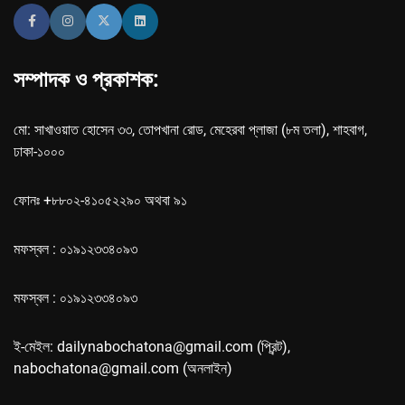
সম্পাদক ও প্রকাশক:
মো: সাখাওয়াত হোসেন ৩৩, তোপখানা রোড, মেহেরবা প্লাজা (৮ম তলা), শাহবাগ,
ঢাকা-১০০০
ফোনঃ +৮৮০২-৪১০৫২২৯০ অথবা ৯১
মফস্বল : ০১৯১২৩৩৪০৯৩
মফস্বল : ০১৯১২৩৩৪০৯৩
ই-মেইল: dailynabochatona@gmail.com (প্রিন্ট),
nabochatona@gmail.com (অনলাইন)