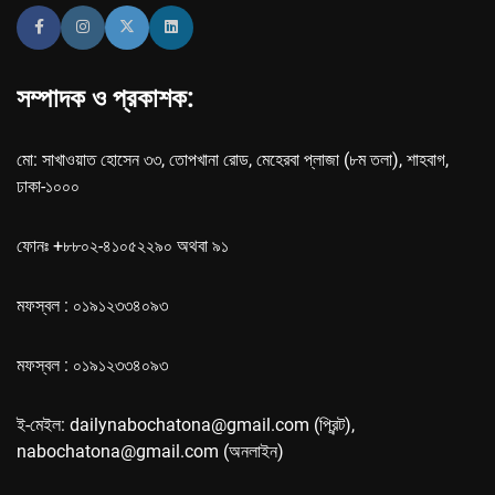
সম্পাদক ও প্রকাশক:
মো: সাখাওয়াত হোসেন ৩৩, তোপখানা রোড, মেহেরবা প্লাজা (৮ম তলা), শাহবাগ,
ঢাকা-১০০০
ফোনঃ +৮৮০২-৪১০৫২২৯০ অথবা ৯১
মফস্বল : ০১৯১২৩৩৪০৯৩
মফস্বল : ০১৯১২৩৩৪০৯৩
ই-মেইল: dailynabochatona@gmail.com (প্রিন্ট),
nabochatona@gmail.com (অনলাইন)