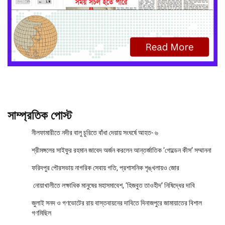
সাম্প্রতিক পোস্ট
নীলফামারীতে নদীর বালু চুরিতে বাঁধা দেয়ায় সংঘর্ষে আহত- ৬
শ্রীমঙ্গলের সাইফুর রহমান জাবেদ অর্জন করলেন আন্তর্জাতিক ‘গোল্ডেন কীস’ সম্মাননা
ফরিদপুর পৌরসভায় নাগরিক সেবায় গতি, প্রশাসনিক শৃঙ্খলায়ও জোর
নোয়াখালীতে লক্ষাধিক মানুষের মহাসমাবেশ, ‘হিজবুত তাওহীদ’ নিষিদ্ধের দাবি
জুলাই সনদ ও গণভোটের রায় বাস্তবায়নের দাবিতে দিনাজপুরে জামায়াতের বিশাল
গণমিছিল