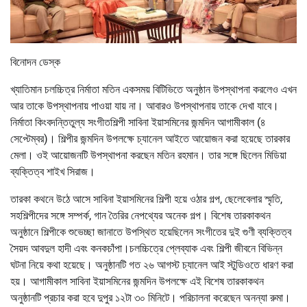
বিনোদন ডেস্ক
খ্যাতিমান চলচ্চিত্র নির্মাতা মতিন একসময় বিটিভিতে অনুষ্ঠান উপস্থাপনা করলেও এখন
আর তাকে উপস্থাপনায় পাওয়া যায় না। আবারও উপস্থাপনায় তাকে দেখা যাবে।
নির্মাতা কিংবদন্তিতুল্য সংগীতশিল্পী সাবিনা ইয়াসমিনের জন্মদিন আগামীকাল (৪
সেপ্টেম্বর)। শিল্পীর জন্মদিন উপলক্ষে চ্যানেল আইতে আয়োজন করা হয়েছে তারকার
মেলা। ওই আয়োজনটি উপস্থাপনা করছেন মতিন রহমান। তার সঙ্গে ছিলেন মিডিয়া
ব্যক্তিত্ব শাইখ সিরাজ।
তারকা কথনে উঠে আসে সাবিনা ইয়াসমিনের শিল্পী হয়ে ওঠার গল্প, ছেলেবেলার স্মৃতি,
সহশিল্পীদের সঙ্গে সম্পর্ক, গান তৈরির নেপথ্যের অনেক গল্প। বিশেষ তারকাকথন
অনুষ্ঠানে শিল্পীকে শুভেচ্ছা জানাতে উপস্থিত হয়েছিলেন সংগীতের দুই গুণী ব্যক্তিত্ব
সৈয়দ আবদুল হাদী এবং কনকচাঁপা।চলচ্চিত্রে প্লেব্যাক এবং শিল্পী জীবনে বিভিন্ন
ঘটনা নিয়ে কথা হয়েছে। অনুষ্ঠানটি গত ২৬ আগস্ট চ্যানেল আই স্টুডিওতে ধারণ করা
হয়। আগামীকাল সাবিনা ইয়াসমিনের জন্মদিন উপলক্ষে এই বিশেষ তারকাকথন
অনুষ্ঠানটি প্রচার করা হবে দুপুর ১২টা ৩০ মিনিটে। পরিচালনা করেছেন অনন্যা রুমা।