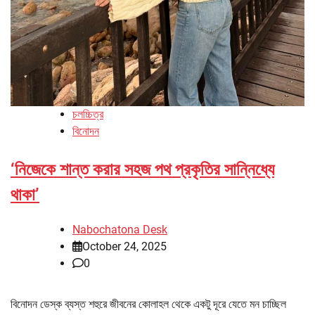
চলচ্চিত্র
বিনোদন
‘নিজেকে শান্ত করার সহজ পথ প্রকৃতির সান্নিধ্যে
থাকা’
Nabochatona Desk
October 24, 2025
0
বিনোদন ডেস্ক ব্যস্ত শহুরে জীবনের কোলাহল থেকে একটু দূরে যেতে মন চাচ্ছিল