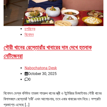
চলচ্চিত্র
বিনোদন
গৌরী খানের রেস্তোরাঁয় খাবারের দাম দেখে হতবাক
নেটিজেনরা
Nabochatona Desk
October 30, 2025
0
বিনোদন ডেস্ক বলিউড তারকা শাহরুখ খানের স্ত্রী ও ইন্টেরিয়র ডিজাইনার গৌরী খানের
বিলাসবহুল রেস্তোরাঁ ‘তরী’ এখন আলোচনায়, তবে এবার খাবারের দাম নিয়ে। সম্প্রতি
প্রকাশ্যে এসেছে […]