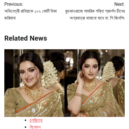
Previous:
Next:
navigation
অভিনেত্রী রানিয়াকে ১০২ কোটি টাকা
কুচকাওয়াজে সামরিক শক্তি প্রদর্শন চীনের
জরিমানা
অগ্রযাত্রা থামানো যাবে না: শি জিনপিং
Related News
চলচ্চিত্র
বিনোদন