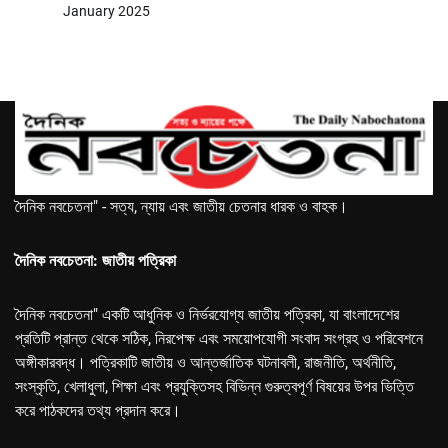
January 2025
দৈনিক নবচেতনা" - সত্য, ন্যায় এবং জাতীয় চেতনার ধারক ও বাহক।
দৈনিক নবচেতনা: জাতীয় পত্রিকা
দৈনিক নবচেতনা" একটি আধুনিক ও নির্ভরযোগ্য জাতীয় পত্রিকা, যা বাংলাদেশের
প্রতিটি প্রান্ত থেকে সঠিক, নিরপেক্ষ এবং সময়োপযোগী সংবাদ সংগ্রহ ও পরিবেশনে
অঙ্গীকারবদ্ধ। পত্রিকাটি জাতীয় ও আন্তর্জাতিক ঘটনাবলী, রাজনীতি, অর্থনীতি,
সংস্কৃতি, খেলাধুলা, শিক্ষা এবং প্রযুক্তিসহ বিভিন্ন গুরুত্বপূর্ণ বিষয়ের উপর ভিত্তি
করে পাঠকদের তথ্য প্রদান করে।