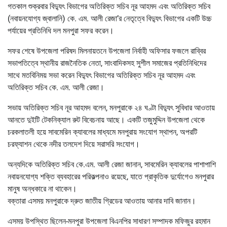
গতকাল শুক্রবার বিদ্যুৎ বিভাগের অতিরিক্ত সচিব নূর আহমদ এবং অতিরিক্ত সচিব
(নবায়নযোগ্য জ্বালানি) কে. এম. আলী রেজা’র নেতৃত্বে বিদ্যুৎ বিভাগের একটি উচ্চ
পর্যায়ের প্রতিনিধি দল মনপুরা সফর করেন।
সফর শেষে উপজেলা পরিষদ মিলনায়তনে উপজেলা নির্বাহী অফিসার ফজলে রাব্বির
সভাপতিত্বে স্থানীয় রাজনৈতিক নেতা, সাংবাদিকসহ সুশীল সমাজের প্রতিনিধিদের
সাথে মতবিনিময় সভা করেন বিদ্যুৎ বিভাগের অতিরিক্ত সচিব নূর আহমদ এবং
অতিরিক্ত সচিব কে. এম. আলী রেজা।
সভায় অতিরিক্ত সচিব নূর আহমদ বলেন, মনপুরাকে ২৪ ঘণ্টা বিদ্যুৎ সুবিধার আওতায়
আনতে দুইটি টেকনিক্যাল রুট বিবেচনায় আছে। একটি তজুমুদ্দিন উপজেলা থেকে
চরকলাতলী হয়ে সাবমেরিন ক্যাবলের মাধ্যমে মনপুরায় সংযোগ স্থাপন, অপরটি
চরফ্যাশন থেকে নদীর তলদেশ দিয়ে সরাসরি সংযোগ।
অন্যদিকে অতিরিক্ত সচিব কে.এম. আলী রেজা জানান, সাবমেরিন ক্যাবলের পাশাপাশি
নবায়নযোগ্য শক্তি ব্যবহারের পরিকল্পনাও রয়েছে, যাতে প্রাকৃতিক দুর্যোগেও মনপুরার
মানুষ অন্ধকারে না থাকেন।
বক্তারা এসময় মনপুরাকে দ্রুত জাতীয় গ্রিডের আওতায় আনার দাবি জানান।
এসময় উপস্থিত ছিলেন-মনপুরা উপজেলা বিএনপির সাধারণ সম্পাদক মফিজুর রহমান