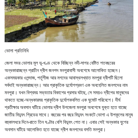
ভোলা প্রতিনিধি
জেলা সদর ভোলার মূল ভূ-খণ্ড থেকে বিচ্ছিন্ন নদী-সাগর বেষ্টিত শতবছরের
অন্ধকারাচ্ছন্ন প্রাচীন দ্বীপ জনপদ মনপুরাবাসী অবশেষে আলোকিত হচ্ছেন।
একসময়কার ওলন্দাজ, পর্তূগীজ আর মগদের আবাস্থলখ্যাত মনপুরা দ্বীপটি ছিলো
সর্বদাই অন্ধকারাচ্ছন্ন। আর প্রাকৃতিক দুর্যোগপ্রবণ এক অবহেলিত জনপদের নাম
মনপুরা। যখন বিশ্বময় সভ্যতার বিকাশের প্রসার ঘটছে, সে সময়ও দ্বীপের মানুষদের
থাকতে হচ্ছে-অন্ধকারময় প্রাকৃতিক দুর্যোগকবলিত এক ঘুমোট পরিবেশে। দীর্ঘ
প্রতীক্ষার অবসান ঘটিয়ে ভোলার দ্বীপ উপজেলা মনপুরা অবশেষে যুক্ত হতে যাচ্ছে
জাতীয় বিদ্যুৎ গ্রিডের সাথে। বছরের পর বছর বিদ্যুৎ সংকটে ভোগা এ উপকূলের মানুষ
বহুকালধরে দিনে-রাতে তিন ঘণ্টার বেশি বিদ্যুৎ পেত না। এবার সেই অন্ধকার যুগের
অবসান ঘটিয়ে আলোকিত হতে যাচ্ছে দ্বীপ জনপদের বসতি মনপুরা।