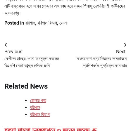
এটি বাস্তবায়ন হলে সাগর মোহনার এজনপদ হবে ভ্রমন পিপাসু দেশ-বিদেশী পর্যটকদের
অভয়ারণ্য।
Posted in
বরিশাল
,
বরিশাল বিভাগ
,
ভোলা
Post
Previous:
Next:
navigation
ফেনীতে মাছের পোনা অবমুক্ত করলেন
বাংলাদেশে কন্যাশিশুদের ক্ষমতায়নে
বিএনপি নেতা আব্দুল লতিফ জনি
প্রতিশ্রুতি পুনর্ব্যক্ত কানাডার
Related News
জেলার খবর
বরিশাল
বরিশাল বিভাগ
হত্যা মামলা চরফ্যাশনে ৩ জনের মৃত্যুদণ্ড