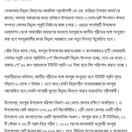
সেখানকার বিদ্যুৎ বিভাগের আবাসিক প্রকৌশলী কে.এম. ফরিদুল ইসলাম বাসস’কে
জানান, সমস্যা সমাধানের জন্য বর্তমানে উপজেলা সদরে ৩ মেগাওয়াট উৎপাদন ক্ষমতা
সম্পন্ন সোলার বিদ্যুৎ প্লান্ট নির্মাণের কাজ চলছে। এছাড়া পার্শ্ববর্তী উপজেলা
চরফ্যাশন থেকে সাবমেরিন ক্যাবলের মাধ্যমে মনপুরাকে জাতীয় গ্রীডের সঙ্গে সংযুক্ত
করা হলে মনপুরাবাসীর জন্য বিদ্যুৎ সরবরাহে এক নতুন দিগন্ত উন্মোচিত হবে।
খোঁজ নিয়ে জানা গেছে, মনপুরা উপজেলার রামনেওয়াজ ও বাংলাবাজারে দু’টি বেসরকারি
সোলার প্লান্ট থেকে প্রতিদিন ৫শ’ কিলোওয়াট বিদ্যুৎ উৎপন্ন হচ্ছে, তবে এর মধ্যে ১
হাজার ১শ’ ৯৯ জন গ্রাহককে ইউনিট প্রতি ৩৫ টাকা হারে বিল পরিশোধ করতে হচ্ছে।
স্থানীয়দের অভিমত, জাতীয় গ্রীডের সঙ্গে মনপুরা সংযুক্ত হলে ইউনিট প্রতি মূল্য
দাঁড়াবে ৬ থেকে ৭ টাকায়। এতে করে যেমনি বিদ্যুৎহীন অন্ধকারাচ্ছন্ন মনপুরা
আলোকিত হবে তেমনি সাশ্রয়ী মূল্যে বিদ্যুৎ কিনতে পারবে অবহেলিত দ্বীপবাসী।
উল্লেখ্য, মনপুরা উপজেলা বরিশাল বিভাগ এর ভোলা জেলার দক্ষিণে অবস্থিত। এ
উপজেলার মোট আয়তন ৩৭৩.১৯ বর্গ কিলোমিটার। এটি ভোলা জেলার একটি দ্বীপ
উপজেলা এবং বাংলাদেশের একটি প্রশাসনিক অঞ্চল। মনপুরা থানা ৪ টি ইউনিয়ন, ২২
টি মৌজা ও ৩৩ টি গ্রাম নিয়ে গঠিত। ২০২২ সালের জনশুমারি অনুযায়ী মনপুরা
উপজেলার মোট জনসংখ্যা ৮৯,৮৮৯ জন। তবে, বিভিন্ন সূত্রে জনসংখ্যা ও জনঘনত্ব