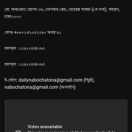
মো: সাখাওয়াত হোসেন ৩৩, তোপখানা রোড, মেহেরবা প্লাজা (৮ম তলা), শাহবাগ,
ঢাকা-১০০০
ফোনঃ +৮৮০২-৪১০৫২২৯০ অথবা ৯১
মফস্বল : ০১৯১২৩৩৪০৯৩
মফস্বল : ০১৯১২৩৩৪০৯৩
ই-মেইল: dailynabochatona@gmail.com (প্রিন্ট),
nabochatona@gmail.com (অনলাইন)