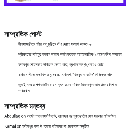
সাম্প্রতিক পোস্ট
নীলফামারীতে নদীর বালু চুরিতে বাঁধা দেয়ায় সংঘর্ষে আহত- ৬
শ্রীমঙ্গলের সাইফুর রহমান জাবেদ অর্জন করলেন আন্তর্জাতিক ‘গোল্ডেন কীস’ সম্মাননা
ফরিদপুর পৌরসভায় নাগরিক সেবায় গতি, প্রশাসনিক শৃঙ্খলায়ও জোর
নোয়াখালীতে লক্ষাধিক মানুষের মহাসমাবেশ, ‘হিজবুত তাওহীদ’ নিষিদ্ধের দাবি
জুলাই সনদ ও গণভোটের রায় বাস্তবায়নের দাবিতে দিনাজপুরে জামায়াতের বিশাল
গণমিছিল
সাম্প্রতিক মন্তব্য
Abdullag
on
বাজেট পাসে ব্যর্থ সিনেট, ছয় বছর পর যুক্তরাষ্ট্রে ফের সরকার শাটডাউন
Kamal
on
ফরিদপুর সদর উপজেলা পরিষদের সাধারণ সভা অনুষ্ঠিত