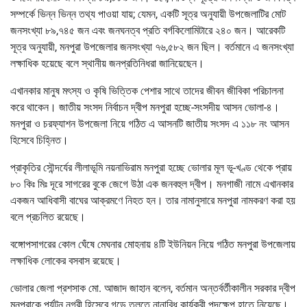
সম্পর্কে ভিন্ন ভিন্ন তথ্য পাওয়া যায়; যেমন, একটি সূত্র অনুযায়ী উপজেলাটির মোট
জনসংখ্যা ৮৯,৭৪৫ জন এবং জনঘনত্ব প্রতি বর্গকিলোমিটারে ২৪০ জন। আরেকটি
সূত্র অনুযায়ী, মনপুরা উপজেলার জনসংখ্যা ৭৬,৫৮২ জন ছিল। বর্তমানে এ জনসংখ্যা
লক্ষাধিক হয়েছে বলে স্থানীয় জনপ্রতিনিধরা জানিয়েছেন।
এখানকার মানুষ মৎস্য ও কৃষি ভিত্তিক পেশার সাথে তাদের জীবন জীবিকা পরিচালনা
করে থাকেন। জাতীয় সংসদ নির্বাচন দ্বীপ মনপুরা হচ্ছে-সংসদীয় আসন ভোলা-৪।
মনপুরা ও চরফ্যাশন উপজেলা নিয়ে গঠিত এ আসনটি জাতীয় সংসদ এ ১১৮ নং আসন
হিসেবে চিহ্নিত।
প্রাকৃতির সৌন্দর্যের লীলাভূমি নয়নাভিরাম মনপুরা হচ্ছে ভোলার মূল ভূ-খণ্ড থেকে প্রায়
৮০ কিঃ মিঃ দূরে সাগরের বুকে জেগে উঠা এক জনবহুল দ্বীপ। মনগাজী নামে এখানকার
একজন আধিবাসী বাঘের আক্রমণে নিহত হন। তার নামানুসারে মনপুরা নামকরণ করা হয়
বলে প্রচলিত রয়েছে।
বঙ্গোপসাগরের কোল ঘেঁষে মেঘনার মোহনায় ৪টি ইউনিয়ন নিয়ে গঠিত মনপুরা উপজেলায়
লক্ষাধিক লোকের বসবাস রয়েছে।
ভোলার জেলা প্রশসাক মো. আজাদ জাহান বলেন, বর্তমান অন্তর্বর্তীকালীন সরকার দ্বীপ
মনপুরাকে পর্যটন নগরী হিসেবে গড়ে তুলতে নানাবিধ কার্যকরী পদক্ষেপ হাতে নিয়েছে।