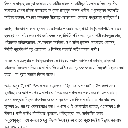
মিলন মাতাব্বর, মনপুরা জামায়াতের আমীর মাওলানা আমীমুল ইহসান জসিম, স্থানীয়
মনোয়ারা বেগম মহিলা কলেজের অধ্যক্ষ মাহবুবুল আলম শাহীন, প্রেসক্লাব সভাপতি
অহিদুর রহমান, সাধারন সম্পাদক সীমান্ত হেলাল’সহ এলাকার গণ্যমান্য ব্যক্তিবর্গ।
এছাড়া প্রতিনিধি দলে ছিলেন- ওয়েষ্টজোন পাওয়ার ডিস্ট্রবিউশন (ওজোপাডিকো)-এর
ব্যবস্থাপনা পরিচালক শেখ জাকিরুজ্জামান, নির্বাহী পরিচালক প্রকৌশলী রোকনুজ্জামান,
পরিচালক মনিরুজ্জামান, মো.আবদুল আজিজ, উপ-সচিব মুহাম্মদ আনোয়ার হোসেন,
নির্বাহী প্রকৌশলী নূর মোহাম্মদ ও সিনিয়র সহকারী সচিব হাসান সাদী।
সরেজমিনে মনপুরায় তথ্যানুসন্ধানকালে বিদ্যুৎ বিভাগ সংশ্লিষ্টরা জানান, মান্ধাতা
আমলের ডিজেল চালিত জেনারেটর দিয়ে গুটিকয়েক গ্রাহককে রাতে তিনঘন্টা বিদ্যুৎ দেয়া
হতো। যা প্রায় সময়ই বিকল থাকে।
তথ্য অনুযায়ী, গোটা উপজেলায় বিদ্যুতের চাহিদা ১৫ মেগাওয়াট। উপজেলা সদর
হাজীরহাট ও আশ-পাশের এলাকার ৯শ’ ৬৬ জন গ্রাহকের প্রয়োজন ৪ মেগাওয়াট।
অথচ মনপুরায় বিদ্যুৎ উৎপাদন হচ্ছে-মাত্র ৪শ ২০ কিলোওয়াট। যা প্রয়োজনের
তুলনায় ১০ ভাগের একভাগেরও কম। এখানে ৩ টি জেনারেটর রয়েছে, এর মধ্যে ১ টি
বিকল। বাকি দু’টিও দীর্ঘদিনের পুরোনো, পরিত্যক্ত এবং সার্বক্ষণিক চলার
অনুপোযুক্ত। যে কারণে যেটুকু বিদ্যুৎ উৎপন্ন হয় তাতে প্রয়োজনীয় বিদ্যুৎ সরবরাহ
করা সম্ভব হয়না।