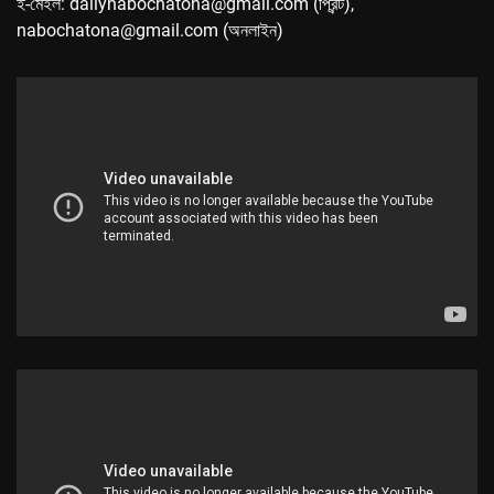
ই-মেইল: dailynabochatona@gmail.com (প্রিন্ট),
nabochatona@gmail.com (অনলাইন)