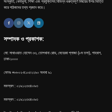
সংস্কৃতি, খেলাধুলা, শিক্ষা এবং প্রযুক্তিসহ বিভিন্ন গুরুত্বপূর্ণ বিষয়ের উপর ভিত্তি
করে পাঠকদের তথ্য প্রদান করে।
সম্পাদক ও প্রকাশক:
মো: সাখাওয়াত হোসেন ৩৩, তোপখানা রোড, মেহেরবা প্লাজা (৮ম তলা), শাহবাগ,
ঢাকা-১০০০
ফোনঃ +৮৮০২-৪১০৫২২৯০ অথবা ৯১
মফস্বল : ০১৯১২৩৩৪০৯৩
মফস্বল : ০১৯১২৩৩৪০৯৩