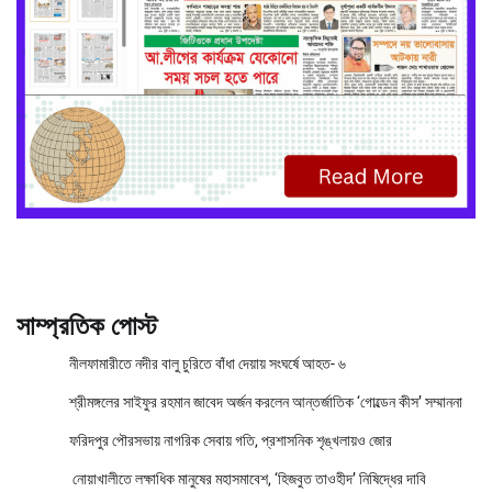
সাম্প্রতিক পোস্ট
নীলফামারীতে নদীর বালু চুরিতে বাঁধা দেয়ায় সংঘর্ষে আহত- ৬
শ্রীমঙ্গলের সাইফুর রহমান জাবেদ অর্জন করলেন আন্তর্জাতিক ‘গোল্ডেন কীস’ সম্মাননা
ফরিদপুর পৌরসভায় নাগরিক সেবায় গতি, প্রশাসনিক শৃঙ্খলায়ও জোর
নোয়াখালীতে লক্ষাধিক মানুষের মহাসমাবেশ, ‘হিজবুত তাওহীদ’ নিষিদ্ধের দাবি