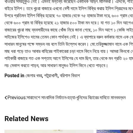
খাওয়ার সময়টুকুও নেই। এমনই মন্তব্য করেছেন একাধিক আড়ৎ মালিকরা। এদিকে, পাইকার
বাইরে ইলিশ। তবে খুচরা বাজারে এখনো বেশী দামে ইলিশ বিক্রি করায় ইলিশ প্রিয়দের মধ
উপরে প্রতিমন ইলিশ বিক্রি হয়েছে ৭০ হাজার থেকে ৭৫ হাজার টাকা দরে, ৬০০ গ্রাম থে
থেকে ৬০০ গ্রাম যা বিক্রি হয়েছে ২১ হাজার ৫০০ টাকা মন দরে। যা গত ১০ দিন আগে
বাজারের খুচরা মাছ ব্যবসায়ীদের কাছে খোঁজ নিয়ে জানা গেছে, ১০ দিন আগে ১ কেজি সা
সাইজের ইলিশেও দামের তেমন কোন পার্থক্য নেই। এ ব্যাপারে বরুন কর্মকার নামে এক 
সাধারন মানুষের পক্ষে সম্ভব নয় বলে তিনি উল্লেখ করেন। মো.তরিকুজ্জামান নামে এক 
মাছ ধরা পড়ে তাও আবার বাহিরের পাইকারেরা চড়া দামে কিনে নিয়ে যায়। আমরা কিনবো 
পাইকারী বাজারে গত এক সপ্তাহ আগে ইলিশের যে দাম ছিল, তার থেকে মন প্রতি ২০ হ
লচ মেকাপ করতে পাড়ব, আর সাধারণ মানুষও ইলিশ কিনে খেতে পাড়বে।
Posted in
জেলার খবর
,
পটুয়াখালী
,
বরিশাল বিভাগ
Previous:
সারাদেশে সাংবাদিক নির্যাতন-হত্যা-খুনিদের বিচারের দাবিতে মানববন্ধন
Post
navigation
Related News