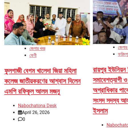
জেলার
জেলার খবর
ফরিদপু
ফেনী
রায়পুর ইউনিয়ন 
ফুলগাজী বেগম খালেদা জিয়া মহিলা
সমাবেশত্যাগী ও 
কলেজ জাতীয়করণের আশ্বাস দিলেন
অগ্রাধিকার পাব
এমপি রফিকুল আলম মজনু
সংসদ সদস্য আলহ
Nabochatona Desk
ইসলাম
April 26, 2026
0
Nabochat