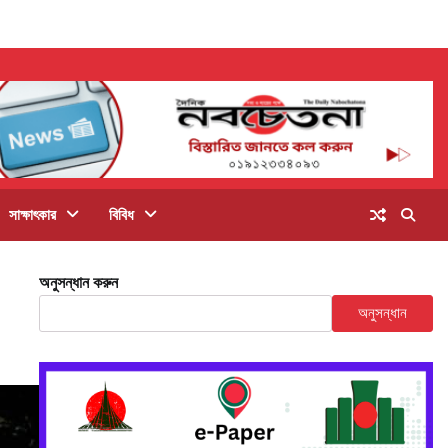
সাক্ষাৎকার
বিবিধ
অনুসন্ধান করুন
অনুসন্ধান