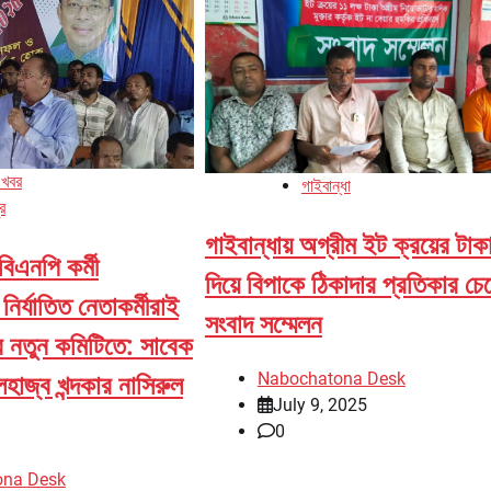
 খবর
গাইবান্ধা
র
গাইবান্ধায় অগ্রীম ইট ক্রয়ের টাক
বিএনপি কর্মী
দিয়ে বিপাকে ঠিকাদার প্রতিকার চেয
নির্যাতিত নেতাকর্মীরাই
সংবাদ সম্মেলন
ে নতুন কমিটিতে: সাবেক
Nabochatona Desk
াজ্ব খন্দকার নাসিরুল
July 9, 2025
0
ona Desk