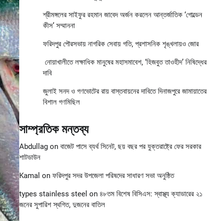
শ্রীমঙ্গলের সাইফুর রহমান জাবেদ অর্জন করলেন আন্তর্জাতিক ‘গোল্ডেন
কীস’ সম্মাননা
ফরিদপুর পৌরসভায় নাগরিক সেবায় গতি, প্রশাসনিক শৃঙ্খলায়ও জোর
নোয়াখালীতে লক্ষাধিক মানুষের মহাসমাবেশ, ‘হিজবুত তাওহীদ’ নিষিদ্ধের
দাবি
জুলাই সনদ ও গণভোটের রায় বাস্তবায়নের দাবিতে দিনাজপুরে জামায়াতের
বিশাল গণমিছিল
সাম্প্রতিক মন্তব্য
Abdullag
on
বাজেট পাসে ব্যর্থ সিনেট, ছয় বছর পর যুক্তরাষ্ট্রে ফের সরকার
শাটডাউন
Kamal
on
ফরিদপুর সদর উপজেলা পরিষদের সাধারণ সভা অনুষ্ঠিত
types stainless steel
on
৪৮তম বিশেষ বিসিএস: স্বাস্থ্য ক্যাডারের ২১
জনের সুপারিশ স্থগিত, দুজনের বাতিল